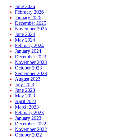
June 2026
February 2026
January 2026
December 2025
November 2025
June 2024
May 2024
February 2024
January 2024
December 2023
November 2023
October 2023
September 2023
August 2023
July 2023
June 2023
May 2023
April 2023
March 2023
February 2023
January 2023
December 2022
November 2022
October 2022