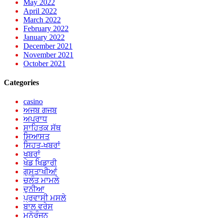
May 2022
April 2022
March 2022
February 2022
January 2022
December 2021
November 2021
October 2021
Categories
casino
ਅਜਬ ਗਜਬ
ਅਪਰਾਧ
ਸਾਹਿਤਕ ਸੱਥ
ਸਿਆਸਤ
ਸਿਹਤ-ਖਬਰਾਂ
ਖਬਰਾਂ
ਖੇਡ ਖਿਡਾਰੀ
ਗੁਸਤਾਖੀਆਂ
ਚਲੰਤ ਮਾਮਲੇ
ਦੁਨੀਆ
ਪ੍ਰਵਾਸੀ ਮਸਲੇ
ਬਾਲ ਵਰੇਸ
ਮਨੋਰੰਜਨ