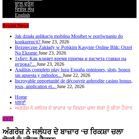
ਬਾਲ ਵਰੇਸ
ਵਿਸ਼ੇਸ਼ ਲੇਖ
English
Recent News
Jak działa aplikacja mobilna Mostbet w porównaniu do
konkurencji?
June 23, 2026
Bezpieczne Zakłady w Polskim Kasynie Online Blik: Orzeł
Na Ekranie
June 23, 2026
1хБет: Как влияет время приема и расчета ставки на
игрока?...
June 23, 2026
Análisis completo play luzu España opiniones, slots, bonos
sin apuesta y métodos...
June 22, 2026
Incroyable opportunité de découvrir aphrodite casino bonus,
jeux, application et...
June 22, 2026
Home
ਖਬਰਾਂ
ਅੰਗਰੇਜ਼ ਨੇ ਜਲੰਧਰ ਦੇ ਬਾਜ਼ਾਰ ‘ਚ ਰਿਕਸ਼ਾ ਚਲਾ ਲੋਕਾਂ ਨੂੰ ਕੀਤਾ ਹੈਰਾਨ
ਖਬਰਾਂ
ਅੰਗਰੇਜ਼ ਨੇ ਜਲੰਧਰ ਦੇ ਬਾਜ਼ਾਰ ‘ਚ ਰਿਕਸ਼ਾ ਚਲਾ