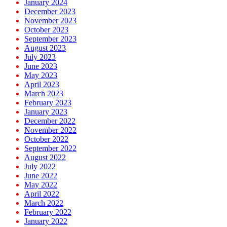
January 2024
December 2023
November 2023
October 2023
September 2023
August 2023
July 2023
June 2023
May 2023
April 2023
March 2023
February 2023
January 2023
December 2022
November 2022
October 2022
September 2022
August 2022
July 2022
June 2022
May 2022
April 2022
March 2022
February 2022
January 2022