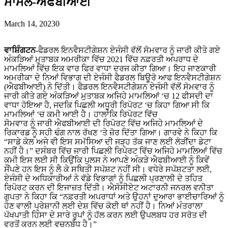
ਮਾਮਲੇ-ਐਫਬੀਆਈ
March 14, 2023
0
ਵਾਸ਼ਿੰਗਟਨ
-ਫੈਡਰਲ ਇਨਵੈਸਟੀਗੇਸ਼ਨ ਏਜੰਸੀ ਵੱਲੋਂ ਸੋਮਵਾਰ ਨੂੰ ਜਾਰੀ ਕੀਤੇ ਗਏ
ਅੰਕੜਿਆਂ ਮੁਤਾਬਕ ਅਮਰੀਕਾ ਵਿੱਚ 2021 ਵਿੱਚ ਨਫ਼ਰਤੀ ਅਪਰਾਧ ਦੇ
ਮਾਮਲਿਆਂ ਵਿੱਚ ਇਕ ਵਾਰ ਫਿਰ ਵਾਧਾ ਦਰਜ ਕੀਤਾ ਗਿਆ। ਇਹ ਜਾਣਕਾਰੀ
ਅਮਰੀਕਾ ਦੇ ਨਿਆਂ ਵਿਭਾਗ ਦੀ ਏਜੰਸੀ ਫੈਡਰਲ ਬਿਊਰੋ ਆਫ ਇਨਵੈਸਟੀਗੇਸ਼ਨ
(ਐਫਬੀਆਈ) ਨੇ ਦਿੱਤੀ। ਫੈਡਰਲ ਇਨਵੈਸਟੀਗੇਸ਼ਨ ਏਜੰਸੀ ਵੱਲੋਂ ਸੋਮਵਾਰ ਨੂੰ
ਜਾਰੀ ਕੀਤੇ ਗਏ ਅੰਕੜਿਆਂ ਮੁਤਾਬਕ ਅਜਿਹੇ ਮਾਮਲਿਆਂ ‘ਚ 12 ਫੀਸਦੀ ਦਾ
ਵਾਧਾ ਹੋਇਆ ਹੈ, ਜਦਕਿ ਪਿਛਲੀ ਅਧੂਰੀ ਰਿਪੋਰਟ ‘ਚ ਕਿਹਾ ਗਿਆ ਸੀ ਕਿ
ਮਾਮਲਿਆਂ ‘ਚ ਕਮੀ ਆਈ ਹੈ। ਹਾਲਾਂਕਿ ਰਿਪੋਰਟ ਵਿੱਚ
ਸੋਮਵਾਰ ਨੂੰ ਜਾਰੀ ਐਫਬੀਆਈ ਦੀ ਰਿਪੋਰਟ ਵਿੱਚ ਅਜਿਹੇ ਮਾਮਲਿਆਂ ਦੇ
ਰਿਕਾਰਡ ਨੂੰ ਸਹੀ ਢੰਗ ਨਾਲ ਰੱਖਣ ‘ਤੇ ਜ਼ੋਰ ਦਿੱਤਾ ਗਿਆ। ਗਾਰਵੇ ਨੇ ਕਿਹਾ ਕਿ
“ਸਾਡੇ ਕੋਲ ਅਜੇ ਵੀ ਇਸ ਸਮੱਸਿਆ ਦੀ ਜੜ੍ਹ ਤੱਕ ਜਾਣ ਲਈ ਲੋੜੀਂਦਾ ਡੇਟਾ
ਨਹੀਂ ਹੈ।” ਦਸੰਬਰ ਵਿੱਚ ਜਾਰੀ ਪਿਛਲੀ ਰਿਪੋਰਟ ਵਿੱਚ ਅਜਿਹੇ ਮਾਮਲਿਆਂ ਵਿੱਚ
ਕਮੀ ਇਸ ਲਈ ਸੀ ਕਿਉਂਕਿ ਪੁਲਸ ਨੇ ਆਪਣੇ ਅੰਕੜੇ ਐਫਬੀਆਈ ਨੂੰ ਕਿਵੇਂ
ਸੌਂਪਣੇ ਹਨ ਇਸ ਨੂੰ ਲੈ ਕੇ ਸਥਿਤੀ ਸਪੱਸ਼ਟ ਨਹੀਂ ਸੀ। ਵਧੇਰੇ ਸਪੱਸ਼ਟਤਾ ਲਈ,
ਏਜੰਸੀ ਦੇ ਅਧਿਕਾਰੀਆਂ ਨੇ ਵੱਡੇ ਵਿਭਾਗਾਂ ਨੂੰ ਪਿਛਲੀ ਪ੍ਰਣਾਲੀ ਦੇ ਤਹਿਤ
ਰਿਪੋਰਟ ਕਰਨ ਦੀ ਇਜਾਜ਼ਤ ਦਿੱਤੀ। ਐਸੋਸੀਏਟ ਅਟਾਰਨੀ ਜਨਰਲ ਵਨੀਤਾ
ਗੁਪਤਾ ਨੇ ਕਿਹਾ ਕਿ “ਨਫ਼ਰਤੀ ਅਪਰਾਧਾਂ ਅਤੇ ਉਹਨਾਂ ਦੁਆਰਾ ਭਾਈਚਾਰਿਆਂ ਨੂੰ
ਹੋਣ ਵਾਲੀ ਪ੍ਰੇਸ਼ਾਨੀ ਲਈ ਦੇਸ਼ ਵਿੱਚ ਕੋਈ ਥਾਂ ਨਹੀਂ ਹੈ। ਨਿਆਂ ਮੰਤਰਾਲਾ
ਪੱਖਪਾਤੀ ਹਿੰਸਾ ਦੇ ਸਾਰੇ ਰੂਪਾਂ ਨੂੰ ਹੱਲ ਕਰਨ ਲਈ ਉਪਲਬਧ ਹਰ ਸਰੋਤ ਦੀ
ਵਰਤੋਂ ਕਰਨ ਲਈ ਵਚਨਬੱਧ ਹੈ।”