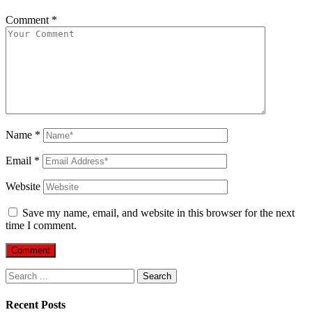
Comment
*
Name
*
Email
*
Website
Save my name, email, and website in this browser for the next
time I comment.
Search
for:
Recent Posts