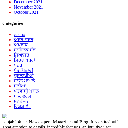
December 2021
November 2021
October 2021
Categories
casino
ਅਜਬ ਗਜਬ
ਅਪਰਾਧ
ਸਾਹਿਤਕ ਸੱਥ
ਸਿਆਸਤ
ਸਿਹਤ-ਖਬਰਾਂ
ਖਬਰਾਂ
ਖੇਡ ਖਿਡਾਰੀ
ਗੁਸਤਾਖੀਆਂ
ਚਲੰਤ ਮਾਮਲੇ
ਦੁਨੀਆ
ਪ੍ਰਵਾਸੀ ਮਸਲੇ
ਬਾਲ ਵਰੇਸ
ਮਨੋਰੰਜਨ
ਵਿਸ਼ੇਸ਼ ਲੇਖ
panjabilok.net Newspaper , Magazine and Blog. It is crafted with
great attention to details, incredible features, an intuitive user