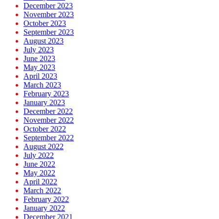
December 2023
November 2023
October 2023
September 2023
August 2023
July 2023
June 2023
May 2023
April 2023
March 2023
February 2023
January 2023
December 2022
November 2022
October 2022
September 2022
August 2022
July 2022
June 2022
May 2022
April 2022
March 2022
February 2022
January 2022
December 2021