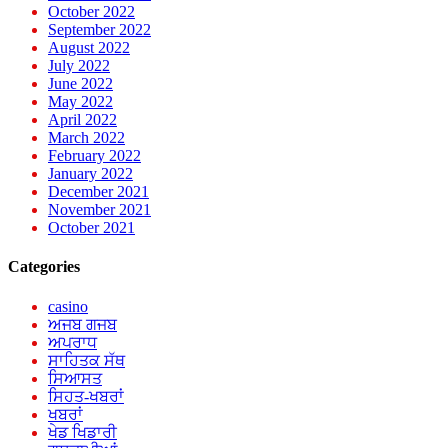
October 2022
September 2022
August 2022
July 2022
June 2022
May 2022
April 2022
March 2022
February 2022
January 2022
December 2021
November 2021
October 2021
Categories
casino
ਅਜਬ ਗਜਬ
ਅਪਰਾਧ
ਸਾਹਿਤਕ ਸੱਥ
ਸਿਆਸਤ
ਸਿਹਤ-ਖਬਰਾਂ
ਖਬਰਾਂ
ਖੇਡ ਖਿਡਾਰੀ