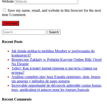
Website
Save my name, email, and website in this browser for the next
time I comment.
Search
for:
Recent Posts
Jak działa aplikacja mobilna Mostbet w porównaniu do
konkurencji?
Bezpieczne Zakłady w Polskim Kasynie Online Blik: Orzeł
Na Ekranie
1хБет: Как влияет время приема и расчета ставки на
игрока?
Análisis completo play luzu España opiniones, slots, bonos
sin apuesta y métodos de pago seguros
Incroyable opportunité de découvrir aphrodite casino bonus,
jeux, application et astuces pour les joueurs français
Recent Comments