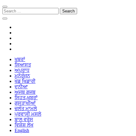
Skip
Skip
to
to
Search
navigation
content
for:
ਖਬਰਾਂ
PanjabiLok.net – Latest Panjabi News
ਸਿਆਸਤ
ਅਪਰਾਧ
ਮਨੋਰੰਜਨ
ਖੇਡ ਖਿਡਾਰੀ
ਦੁਨੀਆ
ਅਜਬ ਗਜਬ
ਸਿਹਤ-ਖਬਰਾਂ
ਗੁਸਤਾਖੀਆਂ
ਚਲੰਤ ਮਾਮਲੇ
ਪ੍ਰਵਾਸੀ ਮਸਲੇ
ਬਾਲ ਵਰੇਸ
ਵਿਸ਼ੇਸ਼ ਲੇਖ
English