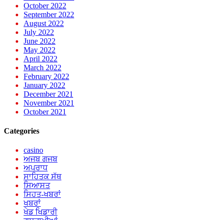
October 2022
September 2022
August 2022
July 2022
June 2022
May 2022
April 2022
March 2022
February 2022
January 2022
December 2021
November 2021
October 2021
Categories
casino
ਅਜਬ ਗਜਬ
ਅਪਰਾਧ
ਸਾਹਿਤਕ ਸੱਥ
ਸਿਆਸਤ
ਸਿਹਤ-ਖਬਰਾਂ
ਖਬਰਾਂ
ਖੇਡ ਖਿਡਾਰੀ