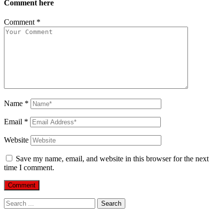
Comment here
Comment
*
Name
*
Email
*
Website
Save my name, email, and website in this browser for the next
time I comment.
Search
for: