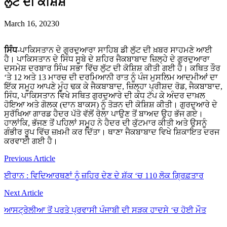
ਲੁੱਟ ਦੀ ਕੋਸ਼ਿਸ਼
March 16, 2023
0
ਸਿੰਧ
-ਪਾਕਿਸਤਾਨ ਦੇ ਗੁਰਦੁਆਰਾ ਸਾਹਿਬ ਡੀ ਲੁੱਟ ਦੀ ਖ਼ਬਰ ਸਾਹਮਣੇ ਆਈ
ਹੈ। ਪਾਕਿਸਤਾਨ ਦੇ ਸਿੰਧ ਸੂਬੇ ਦੇ ਸ਼ਹਿਰ ਜੈਕਬਾਬਾਦ ਜ਼ਿਲ੍ਹੇ ਦੇ ਗੁਰਦੁਆਰਾ
ਦਸਮੇਸ਼ ਦਰਬਾਰ ਸਿੰਘ ਸਭਾ ਵਿੱਚ ਲੁੱਟ ਦੀ ਕੋਸ਼ਿਸ਼ ਕੀਤੀ ਗਈ ਹੈ। ਕਥਿਤ ਤੌਰ
‘ਤੇ 12 ਅਤੇ 13 ਮਾਰਚ ਦੀ ਦਰਮਿਆਨੀ ਰਾਤ ਨੂੰ ਪੰਜ ਮੁਸਲਿਮ ਆਦਮੀਆਂ ਦਾ
ਇੱਕ ਸਮੂਹ ਆਪਣੇ ਮੂੰਹ ਢਕ ਕੇ ਜੈਕਬਾਬਾਦ, ਜ਼ਿਲ੍ਹਾ ਪ੍ਰੀਸ਼ਦ ਰੋਡ, ਜੈਕਬਾਬਾਦ,
ਸਿੰਧ, ਪਾਕਿਸਤਾਨ ਵਿਖੇ ਸਥਿਤ ਗੁਰਦੁਆਰੇ ਦੀ ਕੰਧ ਟੱਪ ਕੇ ਅੰਦਰ ਦਾਖ਼ਲ
ਹੋਇਆ ਅਤੇ ਗੋਲਕ (ਦਾਨ ਬਾਕਸ) ਨੂੰ ਤੋੜਨ ਦੀ ਕੋਸ਼ਿਸ਼ ਕੀਤੀ। ਗੁਰਦੁਆਰੇ ਦੇ
ਸੁਰੱਖਿਆ ਗਾਰਡ ਹੈਦਰ ਪੱਤੋ ਵੱਲੋਂ ਰੋਲਾ ਪਾਉਣ ਤੋਂ ਬਾਅਦ ਉਹ ਭੱਜ ਗਏ।
ਹਾਲਾਂਕਿ, ਭੱਜਣ ਤੋਂ ਪਹਿਲਾਂ ਸਮੂਹ ਨੇ ਹੈਦਰ ਦੀ ਕੁੱਟਮਾਰ ਕੀਤੀ ਅਤੇ ਉਸਨੂੰ
ਗੰਭੀਰ ਰੂਪ ਵਿੱਚ ਜ਼ਖ਼ਮੀ ਕਰ ਦਿੱਤਾ। ਥਾਣਾ ਜੈਕਬਾਬਾਦ ਵਿਖੇ ਸ਼ਿਕਾਇਤ ਦਰਜ
ਕਰਵਾਈ ਗਈ ਹੈ।
Post
Previous Article
navigation
ਈਰਾਨ : ਵਿਦਿਆਰਥਣਾਂ ਨੂੰ ਜ਼ਹਿਰ ਦੇਣ ਦੇ ਸ਼ੱਕ ‘ਚ 110 ਲੋਕ ਗ੍ਰਿਫ਼ਤਾਰ
Next Article
ਆਸਟ੍ਰੇਲੀਆ ਤੋਂ ਪਰਤੇ ਪ੍ਰਵਾਸੀ ਪੰਜਾਬੀ ਦੀ ਸੜਕ ਹਾਦਸੇ ‘ਚ ਹੋਈ ਮੌਤ