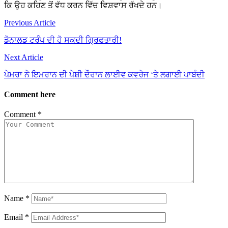
ਕਿ ਉਹ ਕਹਿਣ ਤੋਂ ਵੱਧ ਕਰਨ ਵਿੱਚ ਵਿਸ਼ਵਾਸ ਰੱਖਦੇ ਹਨ।
Post
Previous Article
navigation
ਡੋਨਾਲਡ ਟਰੰਪ ਦੀ ਹੋ ਸਕਦੀ ਗ੍ਰਿਫਤਾਰੀ!
Next Article
ਪੇਮਰਾ ਨੇ ਇਮਰਾਨ ਦੀ ਪੇਸ਼ੀ ਦੌਰਾਨ ਲਾਈਵ ਕਵਰੇਜ ‘ਤੇ ਲਗਾਈ ਪਾਬੰਦੀ
Comment here
Comment
*
Name
*
Email
*