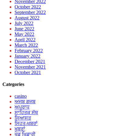
November 2022
October 2022
September 2022
August 2022
July 2022
June 2022
May 2022
April 2022
March 2022
February 2022
January 2022
December 2021
November 2021
October 2021
Categories
casino
ਅਜਬ ਗਜਬ
ਅਪਰਾਧ
ਸਾਹਿਤਕ ਸੱਥ
ਸਿਆਸਤ
ਸਿਹਤ-ਖਬਰਾਂ
ਖਬਰਾਂ
ਖੇਡ ਖਿਡਾਰੀ