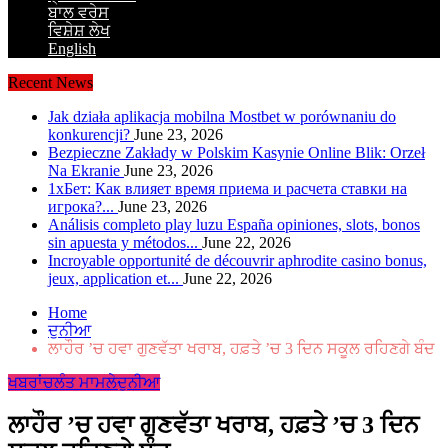
ਬਾਲ ਵਰੇਸ
ਵਿਸ਼ੇਸ਼ ਲੇਖ
English
Recent News
Jak działa aplikacja mobilna Mostbet w porównaniu do
konkurencji?
June 23, 2026
Bezpieczne Zakłady w Polskim Kasynie Online Blik: Orzeł
Na Ekranie
June 23, 2026
1хБет: Как влияет время приема и расчета ставки на
игрока?...
June 23, 2026
Análisis completo play luzu España opiniones, slots, bonos
sin apuesta y métodos...
June 22, 2026
Incroyable opportunité de découvrir aphrodite casino bonus,
jeux, application et...
June 22, 2026
Home
ਦੁਨੀਆ
ਲਾਹੌਰ ’ਚ ਹਵਾ ਗੁਣਵੱਤਾ ਖਰਾਬ, ਹਫ਼ਤੇ ’ਚ 3 ਦਿਨ ਸਕੂਲ ਰਹਿਣਗੇ ਬੰਦ
ਖਬਰਾਂ
ਚਲੰਤ ਮਾਮਲੇ
ਦੁਨੀਆ
ਲਾਹੌਰ ’ਚ ਹਵਾ ਗੁਣਵੱਤਾ ਖਰਾਬ, ਹਫ਼ਤੇ ’ਚ 3 ਦਿਨ