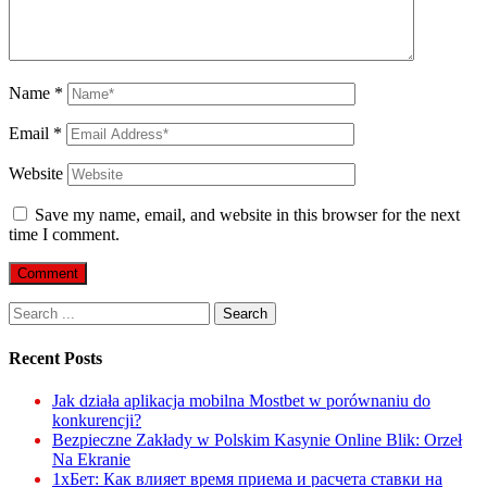
Name
*
Email
*
Website
Save my name, email, and website in this browser for the next
time I comment.
Search
for:
Recent Posts
Jak działa aplikacja mobilna Mostbet w porównaniu do
konkurencji?
Bezpieczne Zakłady w Polskim Kasynie Online Blik: Orzeł
Na Ekranie
1хБет: Как влияет время приема и расчета ставки на