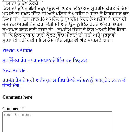
ਕਿਸਾਨਾਂ ਨੂੰ ਦੇਖ ਲੈਣਗੇ।’
ਕਿਸਾਨਾਂ ਉੱਪਰ ਗੱਡੀ ਚੜ੍ਹਾਉਣ ਦੀ ਘਟਨਾ ਤੋਂ ਬਾਅਦ ਸੁਪਰੀਮ ਕੋਰਟ ਨੇ ਇਸ
ਮਾਮਲੇ ‘ਚ ਦਖਲ ਦਿੱਤਾ ਸੀ ਅਤੇ ਪੁਲਿਸ ਨੇ ਆਸ਼ੀਸ਼ ਮਿਸ਼ਰਾ ਨੂੰ ਗ੍ਰਿਫਤਾਰ ਕਰ
ਲਿਆ ਸੀ। ਇਸ ਸਾਲ 18 ਅਪ੍ਰੈਲ ਨੂੰ ਸੁਪਰੀਮ ਕੋਰਟ ਨੇ ਆਸ਼ੀਸ਼ ਮਿਸ਼ਰਾ ਦੀ
ਜ਼ਮਾਨਤ ਅਰਜ਼ੀ ਰੱਦ ਕਰ ਦਿੱਤੀ ਸੀ ਅਤੇ ਉਸ ਨੂੰ ਇੱਕ ਹਫ਼ਤੇ ਅੰਦਰ ਆਤਮ
ਸਮਰਪਣ ਕਰਨ ਲਈ ਕਿਹਾ ਸੀ। ਸੁਪਰੀਮ ਕੋਰਟ ਨੇ ਇਸ ਮਾਮਲੇ ਵਿੱਚ ਕਿਹਾ
ਸੀ ਕਿ ਇਲਾਹਾਬਾਦ ਹਾਈ ਕੋਰਟ ਵਿੱਚ ਪੀੜਤਾਂ ਦੀ ਸਹੀ ਅਤੇ ਪ੍ਰਭਾਵੀ
ਸੁਣਵਾਈ ਨਹੀਂ ਹੋਈ। ਇਸ ਕੇਸ ਵਿੱਚ ਸਬੂਤ ਵੀ ਘੱਟ ਸਾਹਮਣੇ ਆਏ।
Post
Previous Article
navigation
ਸੁਖਜਿੰਦਰ ਰੰਧਾਵਾ ਰਾਜਸਥਾਨ ਦੇ ਇੰਚਾਰਜ ਨਿਯੁਕਤ
Next Article
ਹਰਜੋਤ ਬੈਂਸ ਨੇ ਸ੍ਰੀ ਅਨੰਦਪੁਰ ਸਾਹਿਬ ਰੇਲਵੇ ਸਟੇਸ਼ਨ ਨੂੰ ਅਪਗ੍ਰੇਡ ਕਰਨ ਦੀ
ਕੀਤੀ ਮੰਗ
Comment here
Comment
*