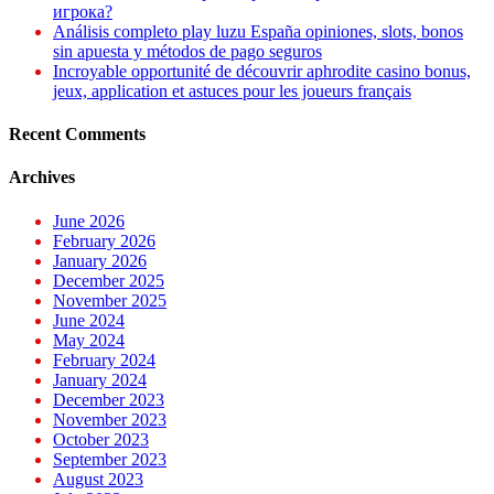
игрока?
Análisis completo play luzu España opiniones, slots, bonos
sin apuesta y métodos de pago seguros
Incroyable opportunité de découvrir aphrodite casino bonus,
jeux, application et astuces pour les joueurs français
Recent Comments
Archives
June 2026
February 2026
January 2026
December 2025
November 2025
June 2024
May 2024
February 2024
January 2024
December 2023
November 2023
October 2023
September 2023
August 2023