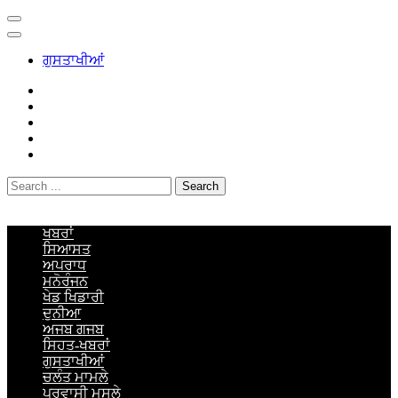
ਗੁਸਤਾਖੀਆਂ
Search
for:
PanjabiLok.net – Latest Panjabi News
ਖਬਰਾਂ
ਸਿਆਸਤ
ਅਪਰਾਧ
ਮਨੋਰੰਜਨ
ਖੇਡ ਖਿਡਾਰੀ
ਦੁਨੀਆ
ਅਜਬ ਗਜਬ
ਸਿਹਤ-ਖਬਰਾਂ
ਗੁਸਤਾਖੀਆਂ
ਚਲੰਤ ਮਾਮਲੇ
ਪ੍ਰਵਾਸੀ ਮਸਲੇ