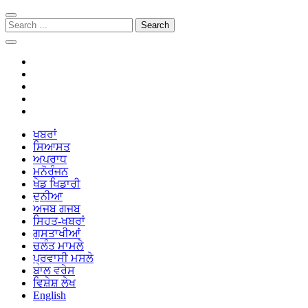
Skip
Skip
to
to
Search
navigation
content
for:
ਖਬਰਾਂ
PanjabiLok.net – Latest Panjabi News
ਸਿਆਸਤ
ਅਪਰਾਧ
ਮਨੋਰੰਜਨ
ਖੇਡ ਖਿਡਾਰੀ
ਦੁਨੀਆ
ਅਜਬ ਗਜਬ
ਸਿਹਤ-ਖਬਰਾਂ
ਗੁਸਤਾਖੀਆਂ
ਚਲੰਤ ਮਾਮਲੇ
ਪ੍ਰਵਾਸੀ ਮਸਲੇ
ਬਾਲ ਵਰੇਸ
ਵਿਸ਼ੇਸ਼ ਲੇਖ
English