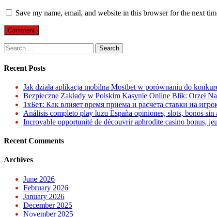
Save my name, email, and website in this browser for the next ti
Search
for:
Recent Posts
Jak działa aplikacja mobilna Mostbet w porównaniu do konkur
Bezpieczne Zakłady w Polskim Kasynie Online Blik: Orzeł Na
1хБет: Как влияет время приема и расчета ставки на игро
Análisis completo play luzu España opiniones, slots, bonos si
Incroyable opportunité de découvrir aphrodite casino bonus, jeux
Recent Comments
Archives
June 2026
February 2026
January 2026
December 2025
November 2025