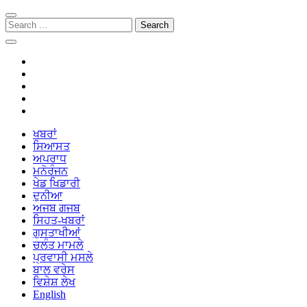
Skip
Skip
to
to
Search
navigation
content
for:
ਖਬਰਾਂ
PanjabiLok.net – Latest Panjabi News
ਸਿਆਸਤ
ਅਪਰਾਧ
ਮਨੋਰੰਜਨ
ਖੇਡ ਖਿਡਾਰੀ
ਦੁਨੀਆ
ਅਜਬ ਗਜਬ
ਸਿਹਤ-ਖਬਰਾਂ
ਗੁਸਤਾਖੀਆਂ
ਚਲੰਤ ਮਾਮਲੇ
ਪ੍ਰਵਾਸੀ ਮਸਲੇ
ਬਾਲ ਵਰੇਸ
ਵਿਸ਼ੇਸ਼ ਲੇਖ
English