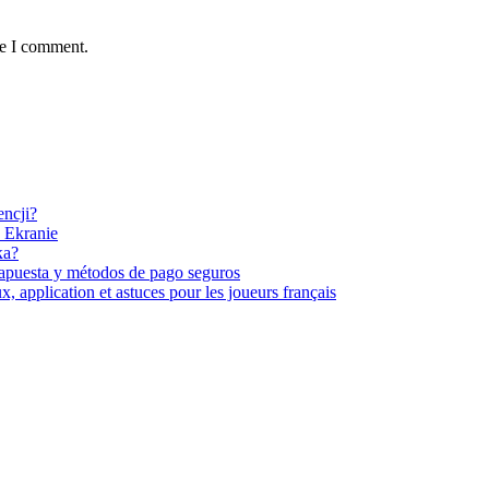
me I comment.
encji?
 Ekranie
ка?
n apuesta y métodos de pago seguros
, application et astuces pour les joueurs français