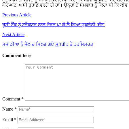
ਘਟੋ-ਘੱਟ, ਅਸੀਂ ਤੁਹਾਡੇ ਵਰਗੇ ਹੀ ਹਾਂ। ਉਨ੍ਹਾਂ ਨੇ ਸੋਮਵਾਰ ਨੂੰ ਕਿਹਾ ਸੀ ਕਿ 
Post
Previous Article
navigation
ਰੂਸੀ ਟੈਂਕ ਨੂੰ ਟਰੈਕਟਰ ਨਾਲ ਟੋਚਨ ਪਾ ਕੇ ਲੈ ਗਿਆ ਯੁਕਰੇਨੀ `ਜੱਟ`
Next Article
ਮਜੀਠੀਆ ਨੂੰ ਜੇਲ ਚ ਮਿਲਣ ਗਏ ਸੁਖਬੀਰ ਤੇ ਹਰਸਿਮਰਤ
Comment here
Comment
*
Name
*
Email
*