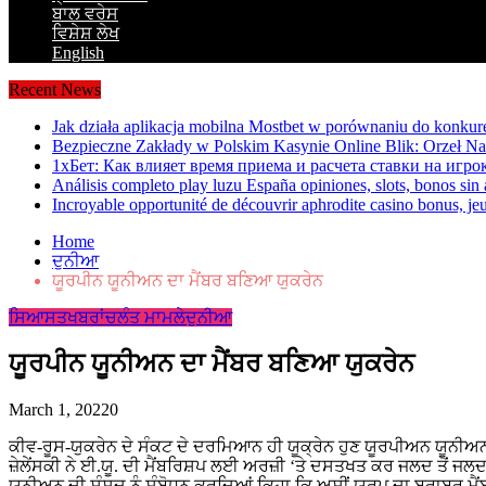
ਬਾਲ ਵਰੇਸ
ਵਿਸ਼ੇਸ਼ ਲੇਖ
English
Recent News
Jak działa aplikacja mobilna Mostbet w porównaniu do konkur
Bezpieczne Zakłady w Polskim Kasynie Online Blik: Orzeł N
1хБет: Как влияет время приема и расчета ставки на игрок
Análisis completo play luzu España opiniones, slots, bonos sin
Incroyable opportunité de découvrir aphrodite casino bonus, jeux
Home
ਦੁਨੀਆ
ਯੂਰਪੀਨ ਯੂਨੀਅਨ ਦਾ ਮੈਂਬਰ ਬਣਿਆ ਯੁਕਰੇਨ
ਸਿਆਸਤ
ਖਬਰਾਂ
ਚਲੰਤ ਮਾਮਲੇ
ਦੁਨੀਆ
ਯੂਰਪੀਨ ਯੂਨੀਅਨ ਦਾ ਮੈਂਬਰ ਬਣਿਆ ਯੁਕਰੇਨ
March 1, 2022
0
ਕੀਵ-ਰੂਸ-ਯੁਕਰੇਨ ਦੇ ਸੰਕਟ ਦੇ ਦਰਮਿਆਨ ਹੀ ਯੂਕ੍ਰੇਨ ਹੁਣ ਯੂਰਪੀਅਨ ਯੂਨੀਅਨ ਦਾ
ਜ਼ੇਲੇਂਸਕੀ ਨੇ ਈ.ਯੂ. ਦੀ ਮੈਂਬਰਿਸ਼ਪ ਲਈ ਅਰਜ਼ੀ ‘ਤੇ ਦਸਤਖਤ ਕਰ ਜਲਦ ਤੋਂ ਜਲਦ
ਯੂਨੀਅਨ ਦੀ ਸੰਸਦ ਨੂੰ ਸੰਬੋਧਨ ਕਰਦਿਆਂ ਕਿਹਾ ਕਿ ਅਸੀਂ ਯੂਰਪ ਦਾ ਬਰਾਬਰ ਮੈਂਬਰ 