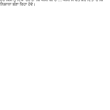
ਲ ਨਿਸ਼ਾਨਾ ਬਣਾ ਰਿਹਾ ਹੋਵੇ।