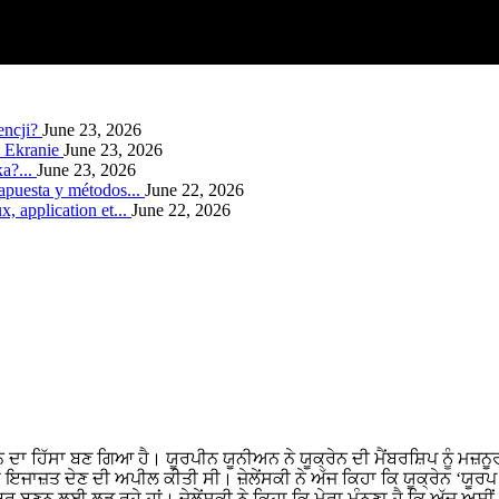
encji?
June 23, 2026
a Ekranie
June 23, 2026
а?...
June 23, 2026
 apuesta y métodos...
June 22, 2026
, application et...
June 22, 2026
 ਹਿੱਸਾ ਬਣ ਗਿਆ ਹੈ। ਯੂਰਪੀਨ ਯੂਨੀਅਨ ਨੇ ਯੂਕ੍ਰੇਨ ਦੀ ਮੈਂਬਰਸ਼ਿਪ ਨੂੰ ਮਜ਼ਨੂਰੀ ਦ
 ਇਜਾਜ਼ਤ ਦੇਣ ਦੀ ਅਪੀਲ ਕੀਤੀ ਸੀ। ਜ਼ੇਲੇਂਸਕੀ ਨੇ ਅੱਜ ਕਿਹਾ ਕਿ ਯੂਕ੍ਰੇਨ ‘ਯੂ
ਬਣਨ ਲਈ ਲੜ ਰਹੇ ਹਾਂ। ਜ਼ੇਲੇਂਸਕੀ ਨੇ ਕਿਹਾ ਕਿ ਮੇਰਾ ਮੰਨਣਾ ਹੈ ਕਿ ਅੱਜ ਅਸੀਂ ਹ