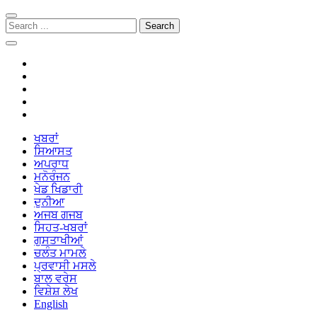
Skip
Skip
to
to
Search
navigation
content
for:
ਖਬਰਾਂ
PanjabiLok.net – Latest Panjabi News
ਸਿਆਸਤ
ਅਪਰਾਧ
ਮਨੋਰੰਜਨ
ਖੇਡ ਖਿਡਾਰੀ
ਦੁਨੀਆ
ਅਜਬ ਗਜਬ
ਸਿਹਤ-ਖਬਰਾਂ
ਗੁਸਤਾਖੀਆਂ
ਚਲੰਤ ਮਾਮਲੇ
ਪ੍ਰਵਾਸੀ ਮਸਲੇ
ਬਾਲ ਵਰੇਸ
ਵਿਸ਼ੇਸ਼ ਲੇਖ
English