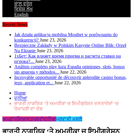
ਬਾਲ ਵਰੇਸ
ਵਿਸ਼ੇਸ਼ ਲੇਖ
English
Recent News
Jak działa aplikacja mobilna Mostbet w porównaniu do
konkurencji?
June 23, 2026
Bezpieczne Zakłady w Polskim Kasynie Online Blik: Orzeł
Na Ekranie
June 23, 2026
1хБет: Как влияет время приема и расчета ставки на
игрока?...
June 23, 2026
Análisis completo play luzu España opiniones, slots, bonos
sin apuesta y métodos...
June 22, 2026
Incroyable opportunité de découvrir aphrodite casino bonus,
jeux, application et...
June 22, 2026
Home
ਦੁਨੀਆ
ਭਾਰਤੀ ਨਾਗਰਿਕ ‘ਤੇ ਅਮਰੀਕਾ ਚ ਇਮੀਗ੍ਰੇਸ਼ਨ ਦਸਤਾਵੇਜ਼ਾਂ ‘ਚ
ਧੋਖਾਧੜੀ ਦਾ ਦੋਸ਼
ਅਪਰਾਧ
ਸਿਆਸਤ
ਖਬਰਾਂ
ਦੁਨੀਆ
ਪ੍ਰਵਾਸੀ ਮਸਲੇ
ਭਾਰਤੀ ਨਾਗਰਿਕ ‘ਤੇ ਅਮਰੀਕਾ ਚ ਇਮੀਗ੍ਰੇਸ਼ਨ