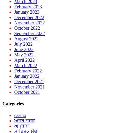
March 2023
February 2023
January 2023
December 2022
November 2022
October 2022
September 2022
August 2022
July 2022
June 2022
May 2022
April 2022
March 2022
February 2022
January 2022
December 2021
November 2021
October 2021
Categories
casino
ਅਜਬ ਗਜਬ
ਅਪਰਾਧ
ਸਾਹਿਤਕ ਸੱਥ