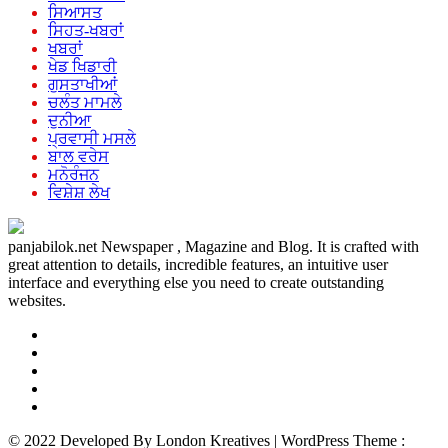
ਸਿਆਸਤ
ਸਿਹਤ-ਖਬਰਾਂ
ਖਬਰਾਂ
ਖੇਡ ਖਿਡਾਰੀ
ਗੁਸਤਾਖੀਆਂ
ਚਲੰਤ ਮਾਮਲੇ
ਦੁਨੀਆ
ਪ੍ਰਵਾਸੀ ਮਸਲੇ
ਬਾਲ ਵਰੇਸ
ਮਨੋਰੰਜਨ
ਵਿਸ਼ੇਸ਼ ਲੇਖ
panjabilok.net Newspaper , Magazine and Blog. It is crafted with
great attention to details, incredible features, an intuitive user
interface and everything else you need to create outstanding
websites.
© 2022 Developed By London Kreatives | WordPress Theme :