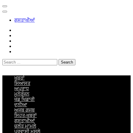
ਗੁਸਤਾਖੀਆਂ
Search
for:
PanjabiLok.net – Latest Panjabi News
ਖਬਰਾਂ
ਸਿਆਸਤ
ਅਪਰਾਧ
ਮਨੋਰੰਜਨ
ਖੇਡ ਖਿਡਾਰੀ
ਦੁਨੀਆ
ਅਜਬ ਗਜਬ
ਸਿਹਤ-ਖਬਰਾਂ
ਗੁਸਤਾਖੀਆਂ
ਚਲੰਤ ਮਾਮਲੇ
ਪ੍ਰਵਾਸੀ ਮਸਲੇ