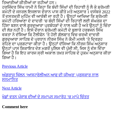
ਤਿਆਰੀਆਂ ਕੀਤੀਆਂ ਜਾ ਰਹੀਆਂ ਹਨ।
ਹਰਜਿੰਦਰ ਸਿੰਘ ਧਾਮੀ ਨੇ ਕਿਹਾ ਕਿ ਬੰਦੀ ਸਿੰਘਾਂ ਦੀ ਰਿਹਾਈ ਨੂੰ ਲੈ ਕੇ ਸ਼੍ਰੋਮਣੀ
ਕਮੇਟੀ ਦੇ ਜਨਰਲ ਇਜਲਾਸ ਦੌਰਾਨ ਪਾਸ ਕੀਤੇ ਮਤੇ ਅਨੁਸਾਰ 1 ਦਸੰਬਰ 2022
ਤੋਂ ਦਸਤਖ਼ਤੀ ਮੁਹਿੰਮ ਵੀ ਆਰੰਭੀ ਜਾ ਰਹੀ ਹੈ। ਉਨ੍ਹਾਂ ਆਖਿਆ ਕਿ ਸ਼੍ਰੋਮਣੀ
ਕਮੇਟੀ ਹਰਿਆਣਾ ਦੇ ਦਾਦਰੀ ’ਚ ਬੰਦੀ ਸਿੰਘਾਂ ਦੀ ਰਿਹਾਈ ਲਈ ਸੰਘਰਸ਼ ਦਾ
ਹਿੱਸਾ ਬਣਨ ਵਾਲੇ ਗੁਰਦੁਆਰਾ ਪ੍ਰਬੰਧਕਾਂ ਦੇ ਨਾਲ ਖੜੀ ਹੈ ਅਤੇ ਉਨ੍ਹਾਂ ਨੂੰ ਚਿੰਤਾ
ਦੀ ਲੋੜ ਨਹੀਂ ਹੈ। ਇਸੇ ਦੌਰਾਨ ਸ਼੍ਰੋਮਣੀ ਕਮੇਟੀ ਦੇ ਬੁਲਾਰੇ ਹਰਭਜਨ ਸਿੰਘ
ਵਕਤਾ ਨੇ ਦੱਸਿਆ ਕਿ ਟੈਲੀਫੋਨ ’ਤੇ ਹੋਈ ਗੱਲਬਾਤ ਵਿਚ ਚਰਖੀ ਦਾਦਰੀ
ਗੁਰਦੁਆਰਾ ਸਾਹਿਬ ਦੇ ਪ੍ਰਧਾਨ ਨੀਰਜ ਸਿੰਘ ਨੇ ਕੌਮੀ ਮਸਲੇ ’ਤੇ ਦ੍ਰਿੜ੍ਹ
ਰਹਿਣ ਦਾ ਪ੍ਰਗਟਾਵਾ ਕੀਤਾ ਹੈ। ਉਨ੍ਹਾਂ ਦੱਸਿਆ ਕਿ ਨੀਰਜ ਸਿੰਘ ਅਨੁਸਾਰ
ਉਨ੍ਹਾਂ ਪਾਸ ਸ਼ਿਕਾਇਤ ਦੇਣ ਮਗਰੋਂ ਪੁਲਿਸ ਵੀ ਪੁੱਜੀ ਸੀ, ਜਿਸ ਨੂੰ ਦੱਸ ਦਿੱਤਾ
ਗਿਆ ਹੈ ਕਿ ਇਹ ਕਾਰਜ ਸ੍ਰੀ ਅਕਾਲ ਤਖ਼ਤ ਸਾਹਿਬ ਦੇ ਹੁਕਮ ਅਨੁਸਾਰ ਕੀਤਾ
ਗਿਆ ਹੈ।
Post
Previous Article
navigation
ਅੰਗਰਾਜ ਖਿੱਲਨ ‘ਆਸਟ੍ਰੇਲੀਅਨ ਆਫ ਦੀ ਯੀਅਰ’ ਪੁਰਸਕਾਰ ਨਾਲ
ਸਨਮਾਨਿਤ
Next Article
ਖੇਡਾਂ ਵਤਨ ਪੰਜਾਬ ਦੀਆਂ ਦੇ ਸਮਾਪਨ ਸਮਾਰੋਹ ’ਚ ਮਾਪੇ ਚਿੰਤਤ
Comment here