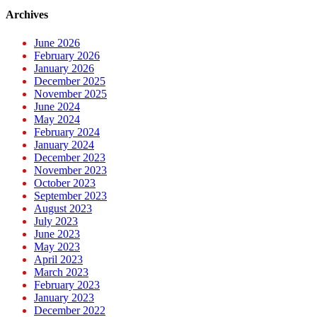
Archives
June 2026
February 2026
January 2026
December 2025
November 2025
June 2024
May 2024
February 2024
January 2024
December 2023
November 2023
October 2023
September 2023
August 2023
July 2023
June 2023
May 2023
April 2023
March 2023
February 2023
January 2023
December 2022