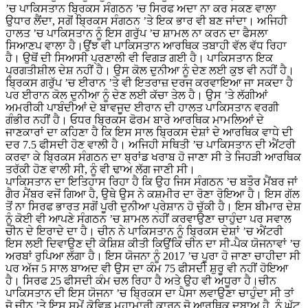
’ਚ ਪਾਕਿਸਤਾਨ ਬ੍ਰਿਕਸ ਸੰਗਠਨ ’ਚ ਸਿਰਫ ਅਦਾ ਨਾ ਕਰ ਸਕਣ ਵਾਲਾ
ਉਧਾਰ ਲੈਂਦਾ, ਸਗੋਂ ਬ੍ਰਿਕਸ ਸੰਗਠਨ ’ਤੇ ਇਕ ਭਾਰ ਵੀ ਬਣ ਜਾਂਦਾ। ਅਜਿਹੀ
ਹਾਲਤ ’ਚ ਪਾਕਿਸਤਾਨ ਨੂੰ ਇਸ ਗਰੁੱਪ ’ਚ ਸ਼ਾਮਲ ਨਾ ਕਰਨ ਦਾ ਫੈਸਲਾ
ਸਿਆਣਪ ਵਾਲਾ ਹੈ।ਉਂਝ ਵੀ ਪਾਕਿਸਤਾਨ ਆਰਥਿਕ ਤਬਾਹੀ ਵੱਲ ਵੱਧ ਰਿਹਾ
ਹੈ। ਉਥੋਂ ਦੀ ਸਿਆਸੀ ਪ੍ਰਣਾਲੀ ਵੀ ਵਿਗੜ ਗਈ ਹੈ। ਪਾਕਿਸਤਾਨ ਇਕ
ਪ੍ਰਗਤੀਸ਼ੀਲ ਦੇਸ਼ ਨਹੀਂ ਹੈ। ਉਸ ਕੋਲ ਦੁਨੀਆ ਨੂੰ ਦੇਣ ਲਈ ਕੁਝ ਵੀ ਨਹੀਂ ਹੈ।
ਬ੍ਰਿਕਸ ਗਰੁੱਪ ’ਚ ਈਰਾਨ ’ਤੇ ਵੀ ਇਤਰਾਜ਼ ਦਰਜ ਕਰਵਾਇਆ ਜਾ ਸਕਦਾ ਹੈ
ਪਰ ਈਰਾਨ ਕੋਲ ਦੁਨੀਆ ਨੂੰ ਦੇਣ ਲਈ ਕੱਚਾ ਤੇਲ ਹੈ। ਉਸ ’ਤੇ ਲੱਗੀਆਂ
ਅਮਰੀਕੀ ਪਾਬੰਦੀਆਂ ਦੇ ਬਾਵਜੂਦ ਈਰਾਨ ਦੀ ਹਾਲਤ ਪਾਕਿਸਤਾਨ ਵਰਗੀ
ਗੰਭੀਰ ਨਹੀਂ ਹੈ। ਓਧਰ ਬ੍ਰਿਕਸ ਫੋਰਮ ਬਾਰੇ ਆਰਥਿਕ ਮਾਮਲਿਆਂ ਦੇ
ਜਾਣਕਾਰਾਂ ਦਾ ਕਹਿਣਾ ਹੈ ਕਿ ਇਸ ਸਾਲ ਬ੍ਰਿਕਸ ਦੇਸ਼ਾਂ ਦੇ ਆਰਥਿਕ ਵਾਧੇ ਦੀ
ਦਰ 7.5 ਫੀਸਦੀ ਹੋਣ ਵਾਲੀ ਹੈ। ਅਜਿਹੀ ਸਥਿਤੀ ’ਚ ਪਾਕਿਸਤਾਨ ਦੀ ਐਂਟਰੀ
ਕਰਵਾ ਕੇ ਬ੍ਰਿਕਸ ਸੰਗਠਨ ਦਾ ਬ੍ਰਾਂਡ ਖਰਾਬ ਹੋ ਜਾਣਾ ਸੀ ਤੇ ਜਿਹੜੀ ਆਰਥਿਕ
ਤਰੱਕੀ ਹੋਣ ਵਾਲੀ ਸੀ, ਨੂੰ ਵੀ ਢਾਅ ਲੱਗ ਜਾਣੀ ਸੀ।
ਪਾਕਿਸਤਾਨ ਦਾ ਇਤਿਹਾਸ ਰਿਹਾ ਹੈ ਕਿ ਉਹ ਜਿਸ ਸੰਗਠਨ ’ਚ ਬਤੌਰ ਮੈਂਬਰ ਜਾਂ
ਗੈਰ ਮੈਂਬਰ ਵਜੋਂ ਗਿਆ ਹੈ, ਉਥੇ ਉਸ ਨੇ ਕਸ਼ਮੀਰ ਦਾ ਰੋਣਾ ਰੋਇਆ ਹੈ। ਇਸ ਗੱਲ
ਤੋਂ ਨਾ ਸਿਰਫ ਭਾਰਤ ਸਗੋਂ ਪੂਰੀ ਦੁਨੀਆ ਪ੍ਰੇਸ਼ਾਨ ਹੋ ਚੁੱਕੀ ਹੈ। ਇਸ ਬੀਮਾਰ ਦੇਸ਼
ਨੂੰ ਕੋਈ ਵੀ ਆਪਣੇ ਸੰਗਠਨ ’ਚ ਸ਼ਾਮਲ ਨਹੀਂ ਕਰਵਾਉਣਾ ਚਾਹੁੰਦਾ ਪਰ ਸਵਾਲ
ਚੀਨ ਦੇ ਇਰਾਦੇ ਦਾ ਹੈ। ਚੀਨ ਨੇ ਪਾਕਿਸਤਾਨ ਨੂੰ ਬ੍ਰਿਕਸ ਦੇਸ਼ਾਂ ’ਚ ਐਂਟਰੀ
ਇਸ ਲਈ ਦਿਵਾਉਣ ਦੀ ਕੋਸ਼ਿਸ਼ ਕੀਤੀ ਕਿਉਂਕਿ ਚੀਨ ਦਾ ਸੀ-ਪੈਕ ਯੋਜਨਾਵਾਂ ’ਚ
ਅਰਬਾਂ ਰੁਪਿਆ ਲੱਗਾ ਹੈ। ਇਸ ਯੋਜਨਾ ਨੂੰ 2017 ’ਚ ਪੂਰਾ ਹੋ ਜਾਣਾ ਚਾਹੀਦਾ ਸੀ
ਪਰ ਅੱਜ 5 ਸਾਲ ਬਾਅਦ ਵੀ ਉਸ ਦਾ ਕੰਮ 75 ਫੀਸਦੀ ਸ਼ੁਰੂ ਵੀ ਨਹੀਂ ਹੋਇਆ
ਹੈ। ਸਿਰਫ 25 ਫੀਸਦੀ ਕੰਮ ਚਲ ਰਿਹਾ ਹੈ ਅਤੇ ਉਹ ਵੀ ਅਧੂਰਾ ਹੈ।ਚੀਨ
ਪਾਕਿਸਤਾਨ ਦੀ ਇਸ ਯੋਜਨਾ ’ਚ ਬ੍ਰਿਕਸ ਦਾ ਪੈਸਾ ਲਵਾਉਣਾ ਚਾਹੁੰਦਾ ਸੀ ਤਾਂ
ਜੋ ਚੀਨ ’ਤੇ ਇਸ ਸਮੇਂ ਕੋਵਿਡ ਮਹਾਮਾਰੀ ਕਾਰਨ ਜੋ ਆਰਥਿਕ ਦਬਾਅ ਹੈ, ਨੂੰ ਘੱਟ