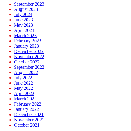
September 2023
August 2023
July 2023
June 2023
May 2023
April 2023
March 2023
February 2023
January 2023
December 2022
November 2022
October 2022
September 2022
August 2022
July 2022
June 2022
May 2022
April 2022
March 2022
February 2022
January 2022
December 2021
November 2021
October 2021