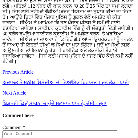
ਡਾਇਲ ਕਰੇ ਤਾਂ ਉਸ ਦੀ ਸਮਾਂ ਸੀਮਾ ਘੱਟ ਹੋਵੇ ਅਤੇ ਜਲਦੀ 112 ਨੰਬਰ ‘ਤੇ ਕਾਲ
ਲੱਗੇ। ਪਹਿਲਾਂ 112 ਨੰਬਰ ਦੀ ਕਾਲ ਕਰਨ ‘ਚ 20 ਤੋਂ 25 ਮਿੰਟ ਦਾ ਸਮਾਂ ਲੱਗਦਾ
ਸੀ। ਜਿਸ ਲਈ ਨਵੀਆਂ ਗੱਡੀਆਂ ਅੰਦਰ ਸਿਸਟਮ ਦਾ ਸੁਧਾਰ ਕੀਤਾ ਜਾ ਰਿਹਾ
ਹੈ। ਆਉਂਦੇ ਦਿਨਾਂ ਵਿੱਚ ਪੰਜਾਬ ਪੁਲਿਸ ਨੂੰ ਗੂਗਲ ਵੱਲੋਂ ਅਪਡੇਟ ਵੀ ਕੀਤਾ
ਜਾਵੇਗਾ। ਸੀਐਮ ਨੇ ਆਖਿਆ ਕਿ ਹੁਣ ਪੰਜਾਬ ਪੁਲਿਸ ਨੂੰ ਸਮੇਂ ਦੀ ਹਾਣੀ
ਬਣਾਇਆ ਜਾਵੇਗਾ। ਸਾਈਬਰ ਕ੍ਰਾਈਮ ਵਿੰਗ ਨੂੰ ਵੀ ਮਜ਼ਬੂਤੀ ਦਿੱਤੀ ਜਾਵੇਗੀ।
30 ਕਰੋੜ ਰੁਪਇਆ ਸਾਈਬਰ ਕ੍ਰਾਈਮ ਨੂੰ ਅਪਡੇਟ ਕਰਨ ‘ਤੇ ਖਰਚਿਆ
ਜਾਵੇਗਾ। ਸੀਐਮ ਦਾ ਦਾਅਵਾ ਹੈ ਕਿ ਇਹ ਗੱਡੀਆਂ ਜਾਂ ਉਪਰਕਰਨਾਂ ਨੂੰ ਵਰਤਣ
ਤੋਂ ਬਾਅਦ ਹੀ ਇਹਨਾਂ ਦੀਆਂ ਕਮੀਆਂ ਦਾ ਪਤਾ ਲੱਗੇਗਾ। ਜਦੋਂ ਖਾਮੀਆਂ ਨਜ਼ਰ
ਆਉਣਗੀਆਂ ਤਾਂ ਇਹਨਾਂ ਨੂੰ ਹੋਰ ਵੀ ਹਾਈਟੈਕ ਅਤੇ ਤਕਨੀਕੀ ਤੌਰ ‘ਤੇ
ਸੁਧਾਰਿਆ ਜਾਵੇਗਾ। ਜਿਸ ਲਈ ਪੰਜਾਬ ਪੁਲਿਸ ਦੇ ਬਜਟ ਵਿੱਚ ਕੋਈ ਕਮੀ ਨਹੀਂ
ਹੋਵੇਗੀ।
Post
Previous Article
navigation
ਅਦਾਲਤ ਨੇ ਮਨੀਸ਼ ਸਿਸੋਦੀਆ ਦੀ ਨਿਆਂਇਕ ਹਿਰਾਸਤ 1 ਜੂਨ ਤੱਕ ਵਧਾਈ
Next Article
ਬਿਸ਼ਨੋਈ ਕਿਉਂ ਮਾਰਨਾ ਚਾਹੁੰਦੈ ਸਲਮਾਨ ਖਾਨ ਨੂੰ, ਦੱਸੀ ਵਜ੍ਹਾ
Comment here
Comment
*