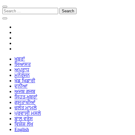
Skip
Skip
to
to
Search
navigation
content
for:
ਖਬਰਾਂ
PanjabiLok.net – Latest Panjabi News
ਸਿਆਸਤ
ਅਪਰਾਧ
ਮਨੋਰੰਜਨ
ਖੇਡ ਖਿਡਾਰੀ
ਦੁਨੀਆ
ਅਜਬ ਗਜਬ
ਸਿਹਤ-ਖਬਰਾਂ
ਗੁਸਤਾਖੀਆਂ
ਚਲੰਤ ਮਾਮਲੇ
ਪ੍ਰਵਾਸੀ ਮਸਲੇ
ਬਾਲ ਵਰੇਸ
ਵਿਸ਼ੇਸ਼ ਲੇਖ
English