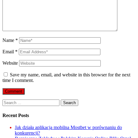
Name
*
Email
*
Website
Save my name, email, and website in this browser for the next
time I comment.
Search
for:
Recent Posts
Jak działa aplikacja mobilna Mostbet w porównaniu do
konkurencji?