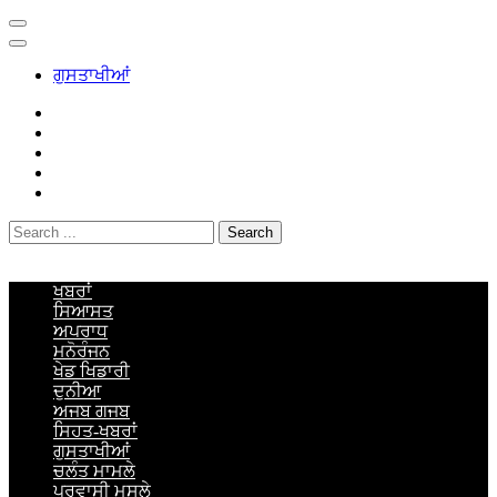
ਗੁਸਤਾਖੀਆਂ
Search
for:
PanjabiLok.net – Latest Panjabi News
ਖਬਰਾਂ
ਸਿਆਸਤ
ਅਪਰਾਧ
ਮਨੋਰੰਜਨ
ਖੇਡ ਖਿਡਾਰੀ
ਦੁਨੀਆ
ਅਜਬ ਗਜਬ
ਸਿਹਤ-ਖਬਰਾਂ
ਗੁਸਤਾਖੀਆਂ
ਚਲੰਤ ਮਾਮਲੇ
ਪ੍ਰਵਾਸੀ ਮਸਲੇ