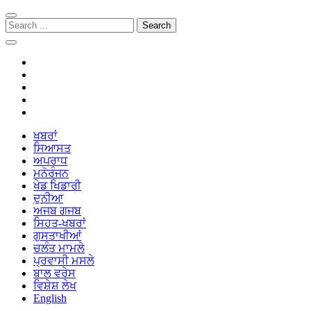
Skip
Skip
to
to
Search
navigation
content
for:
ਖਬਰਾਂ
PanjabiLok.net – Latest Panjabi News
ਸਿਆਸਤ
ਅਪਰਾਧ
ਮਨੋਰੰਜਨ
ਖੇਡ ਖਿਡਾਰੀ
ਦੁਨੀਆ
ਅਜਬ ਗਜਬ
ਸਿਹਤ-ਖਬਰਾਂ
ਗੁਸਤਾਖੀਆਂ
ਚਲੰਤ ਮਾਮਲੇ
ਪ੍ਰਵਾਸੀ ਮਸਲੇ
ਬਾਲ ਵਰੇਸ
ਵਿਸ਼ੇਸ਼ ਲੇਖ
English