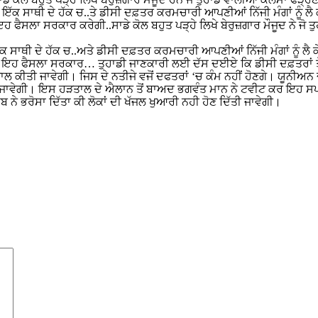
ੱਕ ਸਾਥੀ ਦੇ ਹੱਕ ਚ..ਤੇ ਡੀਸੀ ਦਫ਼ਤਰ ਕਰਮਚਾਰੀ ਆਪਣੀਆਂ ਨਿੱਜੀ ਮੰਗਾਂ ਨੂੰ ਲੈ ਕ
ਫੈਸਲਾ ਸਰਕਾਰ ਕਰੇਗੀ..ਸਾਡੇ ਕੋਲ ਬਹੁਤ ਪੜ੍ਹੇ ਲਿਖੇ ਬੇਰੁਜ਼ਗਾਰ ਮੌਜੂਦ ਨੇ ਜੋ ਤੁਹ
 ਸਾਥੀ ਦੇ ਹੱਕ ਚ..ਅਤੇ ਡੀਸੀ ਦਫ਼ਤਰ ਕਰਮਚਾਰੀ ਆਪਣੀਆਂ ਨਿੱਜੀ ਮੰਗਾਂ ਨੂੰ ਲੈ ਕੇ
ੀਂ ਇਹ ਫੈਸਲਾ ਸਰਕਾਰ… ਤੁਹਾਡੀ ਜਾਣਕਾਰੀ ਲਈ ਦੱਸ ਦਈਏ ਕਿ ਡੀਸੀ ਦਫ਼ਤਰਾਂ ਤੋਂ ਲ
ਾਲ ਕੀਤੀ ਜਾਵੇਗੀ। ਜਿਸ ਦੇ ਨਤੀਜੇ ਵਜੋਂ ਦਫਤਰਾਂ ‘ਚ ਕੰਮ ਨਹੀਂ ਹੋਣਗੇ। ਯੂਨੀਅਨ ਦ
ੀ ਜਾਵੇਗੀ। ਇਸ ਹੜਤਾਲ ਦੇ ਐਲਾਨ ਤੋਂ ਬਾਅਦ ਭਗਵੰਤ ਮਾਨ ਨੇ ਟਵੀਟ ਕਰ ਇਹ
ਬ ਨੇ ਭਰੋਸਾ ਦਿੱਤਾ ਕੀ ਲੋਕਾਂ ਦੀ ਖੱਜਲ ਖੁਆਰੀ ਨਹੀ ਹੋਣ ਦਿੱਤੀ ਜਾਵੇਗੀ।