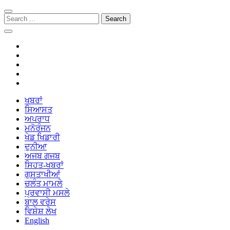
Skip
Skip
to
to
Search
navigation
content
for:
ਖਬਰਾਂ
PanjabiLok.net – Latest Panjabi News
ਸਿਆਸਤ
ਅਪਰਾਧ
ਮਨੋਰੰਜਨ
ਖੇਡ ਖਿਡਾਰੀ
ਦੁਨੀਆ
ਅਜਬ ਗਜਬ
ਸਿਹਤ-ਖਬਰਾਂ
ਗੁਸਤਾਖੀਆਂ
ਚਲੰਤ ਮਾਮਲੇ
ਪ੍ਰਵਾਸੀ ਮਸਲੇ
ਬਾਲ ਵਰੇਸ
ਵਿਸ਼ੇਸ਼ ਲੇਖ
English