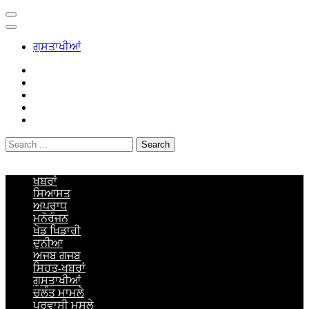
ਗੁਸਤਾਖੀਆਂ
Search
for:
PanjabiLok.net – Latest Panjabi News
ਖਬਰਾਂ
ਸਿਆਸਤ
ਅਪਰਾਧ
ਮਨੋਰੰਜਨ
ਖੇਡ ਖਿਡਾਰੀ
ਦੁਨੀਆ
ਅਜਬ ਗਜਬ
ਸਿਹਤ-ਖਬਰਾਂ
ਗੁਸਤਾਖੀਆਂ
ਚਲੰਤ ਮਾਮਲੇ
ਪ੍ਰਵਾਸੀ ਮਸਲੇ