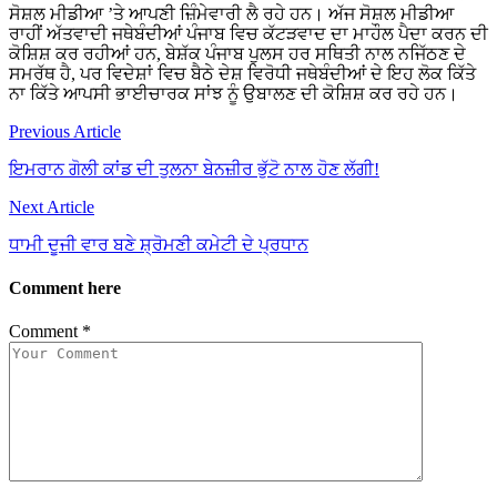
ਸੋਸ਼ਲ ਮੀਡੀਆ ’ਤੇ ਆਪਣੀ ਜ਼ਿੰਮੇਵਾਰੀ ਲੈ ਰਹੇ ਹਨ। ਅੱਜ ਸੋਸ਼ਲ ਮੀਡੀਆ
ਰਾਹੀਂ ਅੱਤਵਾਦੀ ਜਥੇਬੰਦੀਆਂ ਪੰਜਾਬ ਵਿਚ ਕੱਟੜਵਾਦ ਦਾ ਮਾਹੌਲ ਪੈਦਾ ਕਰਨ ਦੀ
ਕੋਸ਼ਿਸ਼ ਕਰ ਰਹੀਆਂ ਹਨ, ਬੇਸ਼ੱਕ ਪੰਜਾਬ ਪੁਲਸ ਹਰ ਸਥਿਤੀ ਨਾਲ ਨਜਿੱਠਣ ਦੇ
ਸਮਰੱਥ ਹੈ, ਪਰ ਵਿਦੇਸ਼ਾਂ ਵਿਚ ਬੈਠੇ ਦੇਸ਼ ਵਿਰੋਧੀ ਜਥੇਬੰਦੀਆਂ ਦੇ ਇਹ ਲੋਕ ਕਿੱਤੇ
ਨਾ ਕਿੱਤੇ ਆਪਸੀ ਭਾਈਚਾਰਕ ਸਾਂਝ ਨੂੰ ਉਬਾਲਣ ਦੀ ਕੋਸ਼ਿਸ਼ ਕਰ ਰਹੇ ਹਨ।
Post
Previous Article
navigation
ਇਮਰਾਨ ਗੋਲੀ ਕਾਂਡ ਦੀ ਤੁਲਨਾ ਬੇਨਜ਼ੀਰ ਭੁੱਟੋ ਨਾਲ ਹੋਣ ਲੱਗੀ!
Next Article
ਧਾਮੀ ਦੂਜੀ ਵਾਰ ਬਣੇ ਸ਼੍ਰੋਮਣੀ ਕਮੇਟੀ ਦੇ ਪ੍ਰਧਾਨ
Comment here
Comment
*