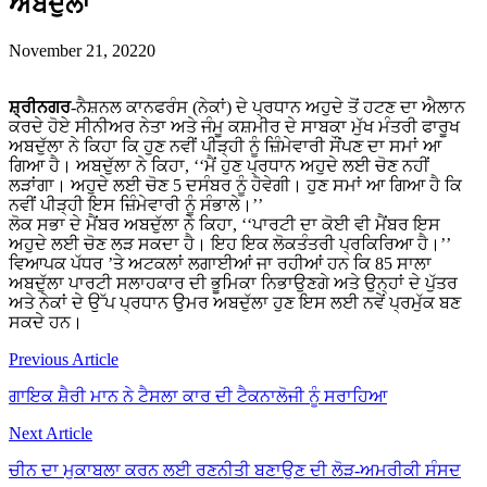
ਅਬਦੁੱਲਾ
November 21, 2022
0
ਸ਼੍ਰੀਨਗਰ
-ਨੈਸ਼ਨਲ ਕਾਨਫਰੰਸ (ਨੇਕਾਂ) ਦੇ ਪ੍ਰਧਾਨ ਅਹੁਦੇ ਤੋਂ ਹਟਣ ਦਾ ਐਲਾਨ
ਕਰਦੇ ਹੋਏ ਸੀਨੀਅਰ ਨੇਤਾ ਅਤੇ ਜੰਮੂ ਕਸ਼ਮੀਰ ਦੇ ਸਾਬਕਾ ਮੁੱਖ ਮੰਤਰੀ ਫਾਰੂਖ
ਅਬਦੁੱਲਾ ਨੇ ਕਿਹਾ ਕਿ ਹੁਣ ਨਵੀਂ ਪੀੜ੍ਹੀ ਨੂੰ ਜ਼ਿੰਮੇਵਾਰੀ ਸੌਂਪਣ ਦਾ ਸਮਾਂ ਆ
ਗਿਆ ਹੈ। ਅਬਦੁੱਲਾ ਨੇ ਕਿਹਾ, ‘‘ਮੈਂ ਹੁਣ ਪ੍ਰਧਾਨ ਅਹੁਦੇ ਲਈ ਚੋਣ ਨਹੀਂ
ਲੜਾਂਗਾ। ਅਹੁਦੇ ਲਈ ਚੋਣ 5 ਦਸੰਬਰ ਨੂੰ ਹੋਵੇਗੀ। ਹੁਣ ਸਮਾਂ ਆ ਗਿਆ ਹੈ ਕਿ
ਨਵੀਂ ਪੀੜ੍ਹੀ ਇਸ ਜ਼ਿੰਮੇਵਾਰੀ ਨੂੰ ਸੰਭਾਲੇ।’’
ਲੋਕ ਸਭਾ ਦੇ ਮੈਂਬਰ ਅਬਦੁੱਲਾ ਨੇ ਕਿਹਾ, ‘‘ਪਾਰਟੀ ਦਾ ਕੋਈ ਵੀ ਮੈਂਬਰ ਇਸ
ਅਹੁਦੇ ਲਈ ਚੋਣ ਲੜ ਸਕਦਾ ਹੈ। ਇਹ ਇਕ ਲੋਕਤੰਤਰੀ ਪ੍ਰਕਿਰਿਆ ਹੈ।’’
ਵਿਆਪਕ ਪੱਧਰ ’ਤੇ ਅਟਕਲਾਂ ਲਗਾਈਆਂ ਜਾ ਰਹੀਆਂ ਹਨ ਕਿ 85 ਸਾਲਾ
ਅਬਦੁੱਲਾ ਪਾਰਟੀ ਸਲਾਹਕਾਰ ਦੀ ਭੂਮਿਕਾ ਨਿਭਾਉਣਗੇ ਅਤੇ ਉਨ੍ਹਾਂ ਦੇ ਪੁੱਤਰ
ਅਤੇ ਨੇਕਾਂ ਦੇ ਉੱਪ ਪ੍ਰਧਾਨ ਉਮਰ ਅਬਦੁੱਲਾ ਹੁਣ ਇਸ ਲਈ ਨਵੇਂ ਪ੍ਰਮੁੱਕ ਬਣ
ਸਕਦੇ ਹਨ।
Post
Previous Article
navigation
ਗਾਇਕ ਸ਼ੈਰੀ ਮਾਨ ਨੇ ਟੈਸਲਾ ਕਾਰ ਦੀ ਟੈਕਨਾਲੋਜੀ ਨੂੰ ਸਰਾਹਿਆ
Next Article
ਚੀਨ ਦਾ ਮੁਕਾਬਲਾ ਕਰਨ ਲਈ ਰਣਨੀਤੀ ਬਣਾਉਣ ਦੀ ਲੋੜ-ਅਮਰੀਕੀ ਸੰਸਦ