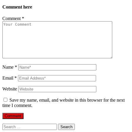
Comment here
Comment
*
Name
*
Email
*
Website
Save my name, email, and website in this browser for the next
time I comment.
Search
for: