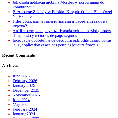
Jak działa aplikacja mobilna Mostbet w porównaniu do
konkurencji?
Bezpieczne Zakłady w Polskim Kasynie Online Blik: Orzeł
Na Ekranie
1хБет: Как влияет время приема и расчета ставки на
игрока?
Análisis completo play luzu España opiniones, slots, bonos
sin apuesta y métodos de pago seguros
Incroyable opportunité de découvrir aphrodite casino bonus,
jeux, application et astuces pour les joueurs français
Recent Comments
Archives
June 2026
February 2026
January 2026
December 2025
November 2025
June 2024
May 2024
February 2024
January 2024