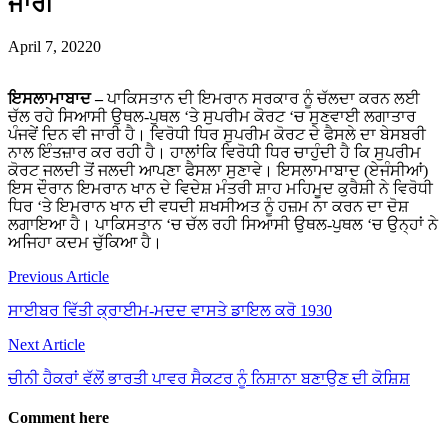
ਜਾਰੀ
April 7, 2022
0
ਇਸਲਾਮਾਬਾਦ –
ਪਾਕਿਸਤਾਨ ਦੀ ਇਮਰਾਨ ਸਰਕਾਰ ਨੂੰ ਚੱਲਦਾ ਕਰਨ ਲਈ
ਚੱਲ ਰਹੇ ਸਿਆਸੀ ਉਥਲ-ਪੁਥਲ ‘ਤੇ ਸੁਪਰੀਮ ਕੋਰਟ ‘ਚ ਸੁਣਵਾਈ ਲਗਾਤਾਰ
ਪੰਜਵੇਂ ਦਿਨ ਵੀ ਜਾਰੀ ਹੈ। ਵਿਰੋਧੀ ਧਿਰ ਸੁਪਰੀਮ ਕੋਰਟ ਦੇ ਫੈਸਲੇ ਦਾ ਬੇਸਬਰੀ
ਨਾਲ ਇੰਤਜ਼ਾਰ ਕਰ ਰਹੀ ਹੈ। ਹਾਲਾਂਕਿ ਵਿਰੋਧੀ ਧਿਰ ਚਾਹੁੰਦੀ ਹੈ ਕਿ ਸੁਪਰੀਮ
ਕੋਰਟ ਜਲਦੀ ਤੋਂ ਜਲਦੀ ਆਪਣਾ ਫੈਸਲਾ ਸੁਣਾਵੇ। ਇਸਲਾਮਾਬਾਦ (ਏਜੰਸੀਆਂ)
ਇਸ ਦੌਰਾਨ ਇਮਰਾਨ ਖਾਨ ਦੇ ਵਿਦੇਸ਼ ਮੰਤਰੀ ਸ਼ਾਹ ਮਹਿਮੂਦ ਕੁਰੈਸ਼ੀ ਨੇ ਵਿਰੋਧੀ
ਧਿਰ ‘ਤੇ ਇਮਰਾਨ ਖਾਨ ਦੀ ਵਧਦੀ ਸ਼ਖਸੀਅਤ ਨੂੰ ਹਜ਼ਮ ਨਾ ਕਰਨ ਦਾ ਦੋਸ਼
ਲਗਾਇਆ ਹੈ। ਪਾਕਿਸਤਾਨ ‘ਚ ਚੱਲ ਰਹੀ ਸਿਆਸੀ ਉਥਲ-ਪੁਥਲ ‘ਚ ਉਨ੍ਹਾਂ ਨੇ
ਅਜਿਹਾ ਕਦਮ ਚੁੱਕਿਆ ਹੈ।
Post
Previous Article
navigation
ਸਾਈਬਰ ਵਿੱਤੀ ਕ੍ਰਾਈਮ-ਮਦਦ ਵਾਸਤੇ ਡਾਇਲ ਕਰੋ 1930
Next Article
ਚੀਨੀ ਹੈਕਰਾਂ ਵੱਲੋਂ ਭਾਰਤੀ ਪਾਵਰ ਸੈਕਟਰ ਨੂੰ ਨਿਸ਼ਾਨਾ ਬਣਾਉਣ ਦੀ ਕੋਸ਼ਿਸ਼
Comment here