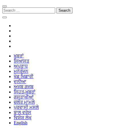
Skip
Skip
to
to
Search
navigation
content
for:
ਖਬਰਾਂ
PanjabiLok.net – Latest Panjabi News
ਸਿਆਸਤ
ਅਪਰਾਧ
ਮਨੋਰੰਜਨ
ਖੇਡ ਖਿਡਾਰੀ
ਦੁਨੀਆ
ਅਜਬ ਗਜਬ
ਸਿਹਤ-ਖਬਰਾਂ
ਗੁਸਤਾਖੀਆਂ
ਚਲੰਤ ਮਾਮਲੇ
ਪ੍ਰਵਾਸੀ ਮਸਲੇ
ਬਾਲ ਵਰੇਸ
ਵਿਸ਼ੇਸ਼ ਲੇਖ
English