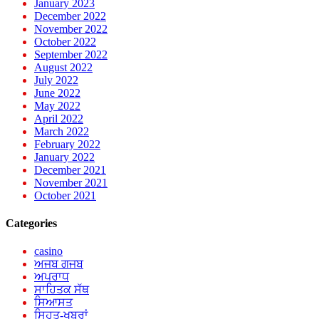
January 2023
December 2022
November 2022
October 2022
September 2022
August 2022
July 2022
June 2022
May 2022
April 2022
March 2022
February 2022
January 2022
December 2021
November 2021
October 2021
Categories
casino
ਅਜਬ ਗਜਬ
ਅਪਰਾਧ
ਸਾਹਿਤਕ ਸੱਥ
ਸਿਆਸਤ
ਸਿਹਤ-ਖਬਰਾਂ