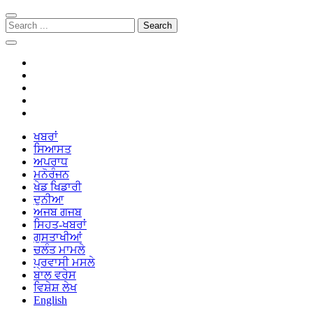
Skip
Skip
to
to
Search
navigation
content
for:
ਖਬਰਾਂ
PanjabiLok.net – Latest Panjabi News
ਸਿਆਸਤ
ਅਪਰਾਧ
ਮਨੋਰੰਜਨ
ਖੇਡ ਖਿਡਾਰੀ
ਦੁਨੀਆ
ਅਜਬ ਗਜਬ
ਸਿਹਤ-ਖਬਰਾਂ
ਗੁਸਤਾਖੀਆਂ
ਚਲੰਤ ਮਾਮਲੇ
ਪ੍ਰਵਾਸੀ ਮਸਲੇ
ਬਾਲ ਵਰੇਸ
ਵਿਸ਼ੇਸ਼ ਲੇਖ
English