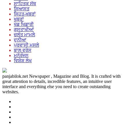
ਸਾਹਿਤਕ ਸੱਥ
ਸਿਆਸਤ
ਸਿਹਤ-ਖਬਰਾਂ
ਖਬਰਾਂ
ਖੇਡ ਖਿਡਾਰੀ
ਗੁਸਤਾਖੀਆਂ
ਚਲੰਤ ਮਾਮਲੇ
ਦੁਨੀਆ
ਪ੍ਰਵਾਸੀ ਮਸਲੇ
ਬਾਲ ਵਰੇਸ
ਮਨੋਰੰਜਨ
ਵਿਸ਼ੇਸ਼ ਲੇਖ
panjabilok.net Newspaper , Magazine and Blog. It is crafted with
great attention to details, incredible features, an intuitive user
interface and everything else you need to create outstanding
websites.