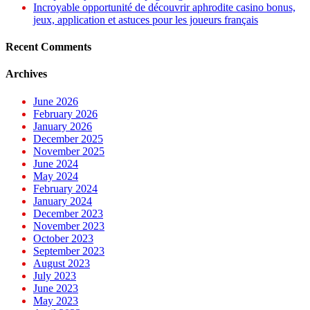
Incroyable opportunité de découvrir aphrodite casino bonus,
jeux, application et astuces pour les joueurs français
Recent Comments
Archives
June 2026
February 2026
January 2026
December 2025
November 2025
June 2024
May 2024
February 2024
January 2024
December 2023
November 2023
October 2023
September 2023
August 2023
July 2023
June 2023
May 2023