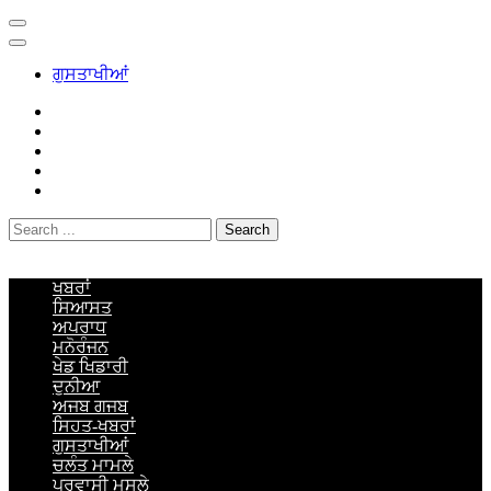
ਗੁਸਤਾਖੀਆਂ
Search
for:
PanjabiLok.net – Latest Panjabi News
ਖਬਰਾਂ
ਸਿਆਸਤ
ਅਪਰਾਧ
ਮਨੋਰੰਜਨ
ਖੇਡ ਖਿਡਾਰੀ
ਦੁਨੀਆ
ਅਜਬ ਗਜਬ
ਸਿਹਤ-ਖਬਰਾਂ
ਗੁਸਤਾਖੀਆਂ
ਚਲੰਤ ਮਾਮਲੇ
ਪ੍ਰਵਾਸੀ ਮਸਲੇ