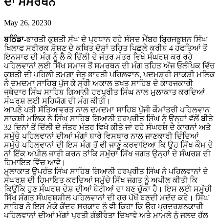
ਦਾ ਸਮਰਥਨ
May 26, 2023
0
ਬਠਿੰਡਾ-
ਭਾਰਤੀ ਕੁਸ਼ਤੀ ਸੰਘ ਦੇ ਪ੍ਰਧਾਨ ਰਹੇ ਸੰਸਦ ਮੈਂਬਰ ਬ੍ਰਿਜਭੂਸ਼ਨ ਸਿੰਘ
ਖਿਲਾਫ ਸਰੀਰਕ ਸ਼ੋਸ਼ਣ ਦੇ ਕਥਿਤ ਦੋਸ਼ਾਂ ਤਹਿਤ ਪਿਛਲੇ ਕਰੀਬ 4 ਹਫਤਿਆਂ ਤੋਂ
ਇਨਸਾਫ ਦੀ ਮੰਗ ਨੂੰ ਲੈ ਕੇ ਦਿੱਲੀ ਦੇ ਜੰਤਰ ਮੰਤਰ ਵਿਖੇ ਸੰਘਰਸ਼ ਕਰ ਰਹੇ
ਪਹਿਲਵਾਨਾਂ ਲਈ ਸਿੱਖ ਸਮਾਜ ਤੋਂ ਸਮਰਥਨ ਦੀ ਮੰਗ ਤਹਿਤ ਅੱਜ ਓਲੰਪਿਕ ਵਿੱਚ
ਕੁਸ਼ਤੀ ਦੀ ਪਹਿਲੀ ਤਮਗ਼ਾ ਜੇਤੂ ਭਾਰਤੀ ਪਹਿਲਵਾਨ, ਪਦਮਸ਼੍ਰੀ ਸਾਕਸ਼ੀ ਮਲਿਕ
ਨੇ ਦਮਦਮਾ ਸਾਹਿਬ ਪੁੱਜ ਕੇ ਸ੍ਰੀ ਅਕਾਲ ਤਖਤ ਸਾਹਿਬ ਦੇ ਕਾਰਜਕਾਰੀ
ਜਥੇਦਾਰ ਸਿੰਘ ਸਾਹਿਬ ਗਿਆਨੀ ਹਰਪ੍ਰੀਤ ਸਿੰਘ ਨਾਲ ਮੁਲਾਕਾਤ ਕਰਦਿਆਂ
ਸੰਘਰਸ਼ ਲਈ ਸਹਿਯੋਗ ਦੀ ਮੰਗ ਕੀਤੀ।
ਆਪਣੇ ਪਤੀ ਸੱਤਿਆਵਰਤ ਨਾਲ ਦਮਦਮਾ ਸਾਹਿਬ ਪੁੱਜੀ ਕੌਮਾਂਤਰੀ ਪਹਿਲਵਾਨ
ਸਾਕਸ਼ੀ ਮਲਿਕ ਨੇ ਸਿੰਘ ਸਾਹਿਬ ਗਿਆਨੀ ਹਰਪ੍ਰੀਤ ਸਿੰਘ ਨੂੰ ਉਨ੍ਹਾਂ ਵੱਲੋਂ ਬੀਤੇ
32 ਦਿਨਾਂ ਤੋਂ ਦਿੱਲੀ ਦੇ ਜੰਤਰ ਮੰਤਰ ਵਿਖੇ ਕੀਤੇ ਜਾ ਰਹੇ ਸੰਘਰਸ਼ ਦੇ ਕਾਰਨਾਂ ਅਤੇ
ਸਮੁੱਚੇ ਪਹਿਲਵਾਨਾਂ ਦੀਆਂ ਮੰਗਾਂ ਬਾਰੇ ਵਿਸਥਾਰ ਨਾਲ ਜਾਣਕਾਰੀ ਦਿੰਦਿਆਂ
ਸਮੁੱਚੇ ਪਹਿਲਵਾਨਾਂ ਦੀ ਇਸ ਮੰਗ ਤੋਂ ਵੀ ਜਾਣੂੰ ਕਰਵਾਇਆ ਕਿ ਉਹ ਸਿੱਖ ਕੌਮ ਦੇ
ਨਾਂ ਇੱਕ ਅਪੀਲ ਜਾਰੀ ਕਰਨ ਤਾਂਕਿ ਸਮੁੱਚਾ ਸਿੱਖ ਜਗਤ ਉਨ੍ਹਾਂ ਦੇ ਸੰਘਰਸ਼ ਦੀ
ਹਿਮਾਇਤ ਵਿੱਚ ਆਵੇ।
ਮੁਲਾਕਾਤ ਉਪਰੰਤ ਸਿੰਘ ਸਾਹਿਬ ਗਿਆਨੀ ਹਰਪ੍ਰੀਤ ਸਿੰਘ ਨੇ ਪਹਿਲਵਾਨਾਂ ਦੇ
ਸੰਘਰਸ਼ ਦੀ ਹਿਮਾਇਤ ਕਰਦਿਆਂ ਸਮੁੱਚੇ ਸਿੱਖ ਜਗਤ ਨੂੰ ਅਪੀਲ ਕੀਤੀ ਕਿ
ਕਿਉਂਕਿ ਹੁਣ ਸੰਘਰਸ਼ ਦੇਸ਼ ਦੀਆਂ ਬੇਟੀਆਂ ਦਾ ਬਣ ਚੁੱਕਾ ਹੈ। ਇਸ ਲਈ ਸਮੁੱਚੀ
ਸਿੱਖ ਸੰਗਤ ਸੰਘਰਸ਼ਸ਼ੀਲ ਪਹਿਲਵਾਨਾਂ ਦੀ ਹਰ ਪੱਖੋਂ ਬਣਦੀ ਮਦੱਦ ਕਰੇ। ਸਿੰਘ
ਸਾਹਿਬ ਨੇ ਇਸ ਮੌਕੇ ਕੇਂਦਰ ਸਰਕਾਰ ਨੂੰ ਵੀ ਕਿਹਾ ਕਿ ਉਹ ਪ੍ਰਦਰਸ਼ਨਕਾਰੀ
ਪਹਿਲਵਾਨਾਂ ਦੀਆਂ ਮੰਗਾਂ ਪ੍ਰਤੀ ਗੰਭੀਰਤਾ ਦਿਖਾਵੇ ਅਤੇ ਮਾਮਲੇ ਨੂੰ ਜਲਦ ਹੱਲ