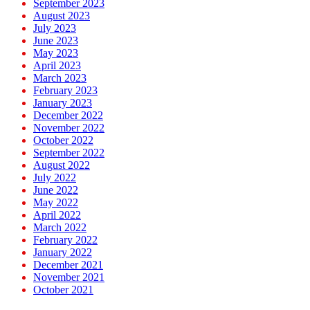
September 2023
August 2023
July 2023
June 2023
May 2023
April 2023
March 2023
February 2023
January 2023
December 2022
November 2022
October 2022
September 2022
August 2022
July 2022
June 2022
May 2022
April 2022
March 2022
February 2022
January 2022
December 2021
November 2021
October 2021