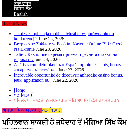
ਬਾਲ ਵਰੇਸ
ਵਿਸ਼ੇਸ਼ ਲੇਖ
English
Recent News
Jak działa aplikacja mobilna Mostbet w porównaniu do
konkurencji?
June 23, 2026
Bezpieczne Zakłady w Polskim Kasynie Online Blik: Orzeł
Na Ekranie
June 23, 2026
1хБет: Как влияет время приема и расчета ставки на
игрока?...
June 23, 2026
Análisis completo play luzu España opiniones, slots, bonos
sin apuesta y métodos...
June 22, 2026
Incroyable opportunité de découvrir aphrodite casino bonus,
jeux, application et...
June 22, 2026
Home
ਖੇਡ ਖਿਡਾਰੀ
ਪਹਿਲਵਾਨ ਸਾਕਸ਼ੀ ਨੇ ਜਥੇਦਾਰ ਤੋਂ ਮੰਗਿਆ ਸਿੱਖ ਕੌਮ ਦਾ ਸਮਰਥਨ
ਅਪਰਾਧ
ਸਿਆਸਤ
ਖਬਰਾਂ
ਖੇਡ ਖਿਡਾਰੀ
ਪਹਿਲਵਾਨ ਸਾਕਸ਼ੀ ਨੇ ਜਥੇਦਾਰ ਤੋਂ ਮੰਗਿਆ ਸਿੱਖ ਕੌਮ