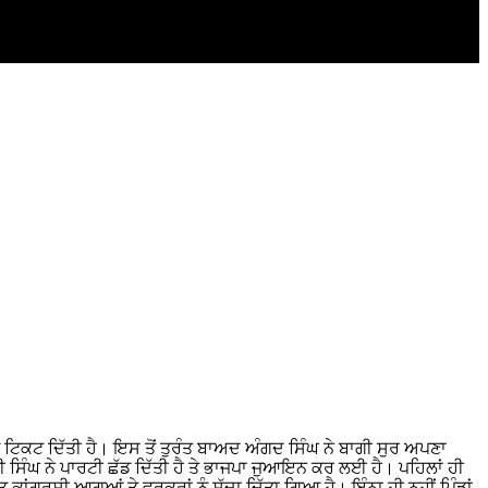
ੂੰ ਟਿਕਟ ਦਿੱਤੀ ਹੈ। ਇਸ ਤੋਂ ਤੁਰੰਤ ਬਾਅਦ ਅੰਗਦ ਸਿੰਘ ਨੇ ਬਾਗੀ ਸੁਰ ਅਪਣਾ
 ਸਿੰਘ ਨੇ ਪਾਰਟੀ ਛੱਡ ਦਿੱਤੀ ਹੈ ਤੇ ਭਾਜਪਾ ਜੁਆਇਨ ਕਰ ਲਈ ਹੈ। ਪਹਿਲਾਂ ਹੀ
ਗਰਸੀ ਆਗੂਆਂ ਤੇ ਵਰਕਰਾਂ ਨੂੰ ਸੱਦਾ ਦਿੱਤਾ ਗਿਆ ਹੈ। ਇੰਨਾ ਹੀ ਨਹੀਂ ਪਿੰਡਾਂ