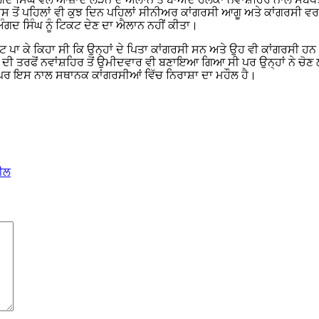
ਹੈ। ਇਸ ਤੋਂ ਪਹਿਲਾਂ ਵੀ ਕੁਝ ਦਿਨ ਪਹਿਲਾਂ ਸੀਨੀਅਰ ਕਾਂਗਰਸੀ ਆਗੂ ਅਤੇ ਕਾਂਗਰਸੀ
ਅੰਗਦ ਸਿੰਘ ਨੂੰ ਟਿਕਟ ਦੇਣ ਦਾ ਐਲਾਨ ਨਹੀਂ ਕੀਤਾ।
ਪੋਸਟ ਪਾ ਕੇ ਕਿਹਾ ਸੀ ਕਿ ਉਨ੍ਹਾਂ ਦੇ ਪਿਤਾ ਕਾਂਗਰਸੀ ਸਨ ਅਤੇ ਉਹ ਵੀ ਕਾਂਗਰਸ
 ਦੀ ਤਰਫੋਂ ਨਵਾਂਸ਼ਹਿਰ ਤੋਂ ਉਮੀਦਵਾਰ ਵੀ ਬਣਾਇਆ ਗਿਆ ਸੀ ਪਰ ਉਨ੍ਹਾਂ ਨੇ ਚੋਣ 
। ਪਰ ਇਸ ਨਾਲ ਸਥਾਨਕ ਕਾਂਗਰਸੀਆਂ ਵਿੱਚ ਨਿਰਾਸ਼ਾ ਦਾ ਮਹੌਲ ਹੈ।
ਪੀਲ