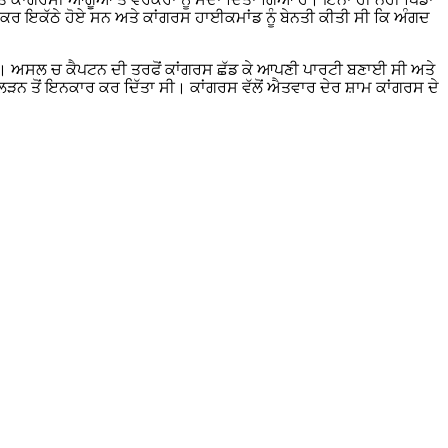
 ਵਰਕਰ ਇਕੱਠੇ ਹੋਏ ਸਨ ਅਤੇ ਕਾਂਗਰਸ ਹਾਈਕਮਾਂਡ ਨੂੰ ਬੇਨਤੀ ਕੀਤੀ ਸੀ ਕਿ ਅੰਗਦ
ੀ ਹਨ। ਅਸਲ ਚ ਕੈਪਟਨ ਦੀ ਤਰਫੋਂ ਕਾਂਗਰਸ ਛੱਡ ਕੇ ਆਪਣੀ ਪਾਰਟੀ ਬਣਾਈ ਸੀ ਅਤੇ
ਲੜਨ ਤੋਂ ਇਨਕਾਰ ਕਰ ਦਿੱਤਾ ਸੀ। ਕਾਂਗਰਸ ਵੱਲੋਂ ਐਤਵਾਰ ਦੇਰ ਸ਼ਾਮ ਕਾਂਗਰਸ ਦੇ