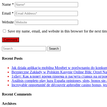
Name
*
Email
*
Website
Save my name, email, and website in this browser for the next ti
Search
for:
Recent Posts
Jak działa aplikacja mobilna Mostbet w porównaniu do konkur
Bezpieczne Zakłady w Polskim Kasynie Online Blik: Orzeł Na
1хБет: Как влияет время приема и расчета ставки на игро
Análisis completo play luzu España opiniones, slots, bonos si
Incroyable opportunité de découvrir aphrodite casino bonus, jeux
Recent Comments
Archives