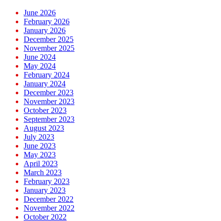
June 2026
February 2026
January 2026
December 2025
November 2025
June 2024
May 2024
February 2024
January 2024
December 2023
November 2023
October 2023
September 2023
August 2023
July 2023
June 2023
May 2023
April 2023
March 2023
February 2023
January 2023
December 2022
November 2022
October 2022