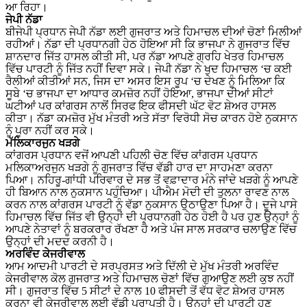
ਆ ਰਿਹਾ।
ਜੇਪੀ ਨੱਡਾ
ਬੀਜੇਪੀ ਪ੍ਰਧਾਨ ਜੇਪੀ ਨੱਡਾ ਲਈ ਗੁਜਰਾਤ ਅਤੇ ਹਿਮਾਚਲ ਦੀਆਂ ਚੋਣਾਂ ਮਿਲੀਆਂ
ਰਹੀਆਂ। ਨੱਡਾ ਦੀ ਪ੍ਰਧਾਨਗੀ ਹੇਠ ਹੋਇਆ ਸੀ ਕਿ ਭਾਜਪਾ ਨੇ ਗੁਜਰਾਤ ਵਿੱਚ
ਸ਼ਾਨਦਾਰ ਜਿੱਤ ਹਾਸਲ ਕੀਤੀ ਸੀ, ਪਰ ਨੱਡਾ ਆਪਣੇ ਗ੍ਰਹਿ ਖੇਤਰ ਹਿਮਾਚਲ
ਵਿੱਚ ਪਾਰਟੀ ਨੂੰ ਜਿੱਤ ਨਹੀਂ ਦਿਵਾ ਸਕੇ। ਜੇਪੀ ਨੱਡਾ ਨੇ ਖੁਦ ਹਿਮਾਚਲ ‘ਚ ਕਈ
ਰੈਲੀਆਂ ਕੀਤੀਆਂ ਸਨ, ਜਿਸ ਦਾ ਅਸਰ ਇਸ ਰੂਪ ‘ਚ ਦੇਖਣ ਨੂੰ ਮਿਲਿਆ ਕਿ
ਸੂਬੇ ‘ਚ ਭਾਜਪਾ ਦਾ ਆਧਾਰ ਕਮਜ਼ੋਰ ਨਹੀਂ ਹੋਇਆ, ਭਾਜਪਾ ਦੀਆਂ ਸੀਟਾਂ
ਘਟੀਆਂ ਪਰ ਕਾਂਗਰਸ ਨਾਲੋਂ ਸਿਰਫ ਇਕ ਫੀਸਦੀ ਘੱਟ ਵੋਟ ਸ਼ੇਅਰ ਹਾਸਲ
ਕੀਤਾ। ਨੱਡਾ ਕਮਜ਼ੋਰ ਮੁੱਖ ਮੰਤਰੀ ਅਤੇ ਸੱਤਾ ਵਿਰੋਧੀ ਸੋਚ ਕਾਰਨ ਹੋਏ ਨੁਕਸਾਨ
ਨੂੰ ਪੂਰਾ ਨਹੀਂ ਕਰ ਸਕੇ।
ਮੱਲਿਕਾਰਜੁਨ ਖੜਗੇ
ਕਾਂਗਰਸ ਪ੍ਰਧਾਨ ਵਜੋਂ ਆਪਣੀ ਪਹਿਲੀ ਚੋਣ ਵਿੱਚ ਕਾਂਗਰਸ ਪ੍ਰਧਾਨ
ਮਲਿਕਾਅਰਜੁਨ ਖੜਗੇ ਨੂੰ ਗੁਜਰਾਤ ਵਿੱਚ ਵੱਡੀ ਹਾਰ ਦਾ ਸਾਹਮਣਾ ਕਰਨਾ
ਪਿਆ। ਨਹਿਰੂ-ਗਾਂਧੀ ਪਰਿਵਾਰ ਦੇ ਸਭ ਤੋਂ ਵਫ਼ਾਦਾਰ ਮੰਨੇ ਜਾਂਦੇ ਖੜਗੇ ਨੂੰ ਆਪਣੇ
ਹੀ ਬਿਆਨ ਨਾਲ ਨੁਕਸਾਨ ਪਹੁੰਚਿਆ। ਪੀਐਮ ਮੋਦੀ ਦੀ ਤੁਲਨਾ ਰਾਵਣ ਨਾਲ
ਕਰਨ ਨਾਲ ਕਾਂਗਰਸ ਪਾਰਟੀ ਨੂੰ ਵੱਡਾ ਨੁਕਸਾਨ ਉਠਾਉਣਾ ਪਿਆ ਹੈ। ਦੂਜੇ ਪਾਸੇ
ਹਿਮਾਚਲ ਵਿੱਚ ਜਿੱਤ ਵੀ ਉਨ੍ਹਾਂ ਦੀ ਪ੍ਰਧਾਨਗੀ ਹੇਠ ਹੋਈ ਹੈ ਪਰ ਹੁਣ ਉਨ੍ਹਾਂ ਨੂੰ
ਆਪਣੇ ਨੇਤਾਵਾਂ ਨੂੰ ਬਰਕਰਾਰ ਰੱਖਣਾ ਹੈ ਅਤੇ ਪੰਜ ਸਾਲ ਸਰਕਾਰ ਚਲਾਉਣ ਵਿੱਚ
ਉਨ੍ਹਾਂ ਦੀ ਮਦਦ ਕਰਨੀ ਹੈ।
ਅਰਵਿੰਦ ਕੇਜਰੀਵਾਲ
ਆਮ ਆਦਮੀ ਪਾਰਟੀ ਦੇ ਸਰਪ੍ਰਸਤ ਅਤੇ ਦਿੱਲੀ ਦੇ ਮੁੱਖ ਮੰਤਰੀ ਅਰਵਿੰਦ
ਕੇਜਰੀਵਾਲ ਕੋਲ ਗੁਜਰਾਤ ਅਤੇ ਹਿਮਾਚਲ ਚੋਣਾਂ ਵਿੱਚ ਗੁਆਉਣ ਲਈ ਕੁਝ ਨਹੀਂ
ਸੀ। ਗੁਜਰਾਤ ਵਿੱਚ 5 ਸੀਟਾਂ ਦੇ ਨਾਲ 10 ਫੀਸਦੀ ਤੋਂ ਵੱਧ ਵੋਟ ਸ਼ੇਅਰ ਹਾਸਲ
ਕਰਨਾ ਵੀ ਕੇਜਰੀਵਾਲ ਲਈ ਵੱਡੀ ਪ੍ਰਾਪਤੀ ਹੈ। ਉਨ੍ਹਾਂ ਦੀ ਪਾਰਟੀ ਹੁਣ