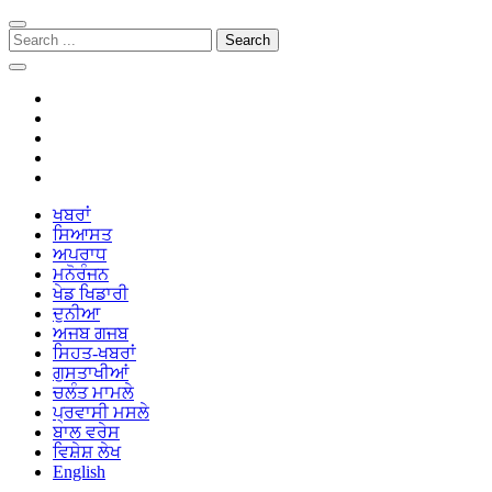
Skip
Skip
to
to
Search
navigation
content
for:
ਖਬਰਾਂ
PanjabiLok.net – Latest Panjabi News
ਸਿਆਸਤ
ਅਪਰਾਧ
ਮਨੋਰੰਜਨ
ਖੇਡ ਖਿਡਾਰੀ
ਦੁਨੀਆ
ਅਜਬ ਗਜਬ
ਸਿਹਤ-ਖਬਰਾਂ
ਗੁਸਤਾਖੀਆਂ
ਚਲੰਤ ਮਾਮਲੇ
ਪ੍ਰਵਾਸੀ ਮਸਲੇ
ਬਾਲ ਵਰੇਸ
ਵਿਸ਼ੇਸ਼ ਲੇਖ
English