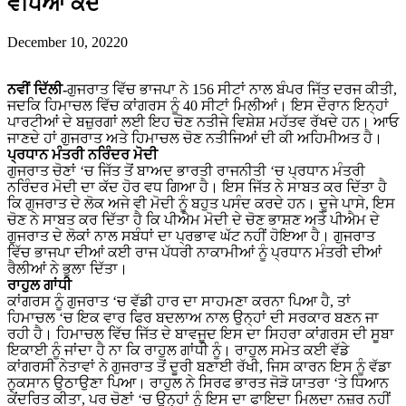
ਵਧਿਆ ਕੱਦ
December 10, 2022
0
ਨਵੀਂ ਦਿੱਲੀ-
ਗੁਜਰਾਤ ਵਿੱਚ ਭਾਜਪਾ ਨੇ 156 ਸੀਟਾਂ ਨਾਲ ਬੰਪਰ ਜਿੱਤ ਦਰਜ ਕੀਤੀ,
ਜਦਕਿ ਹਿਮਾਚਲ ਵਿੱਚ ਕਾਂਗਰਸ ਨੂੰ 40 ਸੀਟਾਂ ਮਿਲੀਆਂ। ਇਸ ਦੌਰਾਨ ਇਨ੍ਹਾਂ
ਪਾਰਟੀਆਂ ਦੇ ਬਜ਼ੁਰਗਾਂ ਲਈ ਇਹ ਚੋਣ ਨਤੀਜੇ ਵਿਸ਼ੇਸ਼ ਮਹੱਤਵ ਰੱਖਦੇ ਹਨ। ਆਓ
ਜਾਣਦੇ ਹਾਂ ਗੁਜਰਾਤ ਅਤੇ ਹਿਮਾਚਲ ਚੋਣ ਨਤੀਜਿਆਂ ਦੀ ਕੀ ਅਹਿਮੀਅਤ ਹੈ।
ਪ੍ਰਧਾਨ ਮੰਤਰੀ ਨਰਿੰਦਰ ਮੋਦੀ
ਗੁਜਰਾਤ ਚੋਣਾਂ ‘ਚ ਜਿੱਤ ਤੋਂ ਬਾਅਦ ਭਾਰਤੀ ਰਾਜਨੀਤੀ ‘ਚ ਪ੍ਰਧਾਨ ਮੰਤਰੀ
ਨਰਿੰਦਰ ਮੋਦੀ ਦਾ ਕੱਦ ਹੋਰ ਵਧ ਗਿਆ ਹੈ। ਇਸ ਜਿੱਤ ਨੇ ਸਾਬਤ ਕਰ ਦਿੱਤਾ ਹੈ
ਕਿ ਗੁਜਰਾਤ ਦੇ ਲੋਕ ਅਜੇ ਵੀ ਮੋਦੀ ਨੂੰ ਬਹੁਤ ਪਸੰਦ ਕਰਦੇ ਹਨ। ਦੂਜੇ ਪਾਸੇ, ਇਸ
ਚੋਣ ਨੇ ਸਾਬਤ ਕਰ ਦਿੱਤਾ ਹੈ ਕਿ ਪੀਐਮ ਮੋਦੀ ਦੇ ਚੋਣ ਭਾਸ਼ਣ ਅਤੇ ਪੀਐਮ ਦੇ
ਗੁਜਰਾਤ ਦੇ ਲੋਕਾਂ ਨਾਲ ਸਬੰਧਾਂ ਦਾ ਪ੍ਰਭਾਵ ਘੱਟ ਨਹੀਂ ਹੋਇਆ ਹੈ। ਗੁਜਰਾਤ
ਵਿੱਚ ਭਾਜਪਾ ਦੀਆਂ ਕਈ ਰਾਜ ਪੱਧਰੀ ਨਾਕਾਮੀਆਂ ਨੂੰ ਪ੍ਰਧਾਨ ਮੰਤਰੀ ਦੀਆਂ
ਰੈਲੀਆਂ ਨੇ ਭੁਲਾ ਦਿੱਤਾ।
ਰਾਹੁਲ ਗਾਂਧੀ
ਕਾਂਗਰਸ ਨੂੰ ਗੁਜਰਾਤ ‘ਚ ਵੱਡੀ ਹਾਰ ਦਾ ਸਾਹਮਣਾ ਕਰਨਾ ਪਿਆ ਹੈ, ਤਾਂ
ਹਿਮਾਚਲ ‘ਚ ਇਕ ਵਾਰ ਫਿਰ ਬਦਲਾਅ ਨਾਲ ਉਨ੍ਹਾਂ ਦੀ ਸਰਕਾਰ ਬਣਨ ਜਾ
ਰਹੀ ਹੈ। ਹਿਮਾਚਲ ਵਿੱਚ ਜਿੱਤ ਦੇ ਬਾਵਜੂਦ ਇਸ ਦਾ ਸਿਹਰਾ ਕਾਂਗਰਸ ਦੀ ਸੂਬਾ
ਇਕਾਈ ਨੂੰ ਜਾਂਦਾ ਹੈ ਨਾ ਕਿ ਰਾਹੁਲ ਗਾਂਧੀ ਨੂੰ। ਰਾਹੁਲ ਸਮੇਤ ਕਈ ਵੱਡੇ
ਕਾਂਗਰਸੀ ਨੇਤਾਵਾਂ ਨੇ ਗੁਜਰਾਤ ਤੋਂ ਦੂਰੀ ਬਣਾਈ ਰੱਖੀ, ਜਿਸ ਕਾਰਨ ਇਸ ਨੂੰ ਵੱਡਾ
ਨੁਕਸਾਨ ਉਠਾਉਣਾ ਪਿਆ। ਰਾਹੁਲ ਨੇ ਸਿਰਫ ਭਾਰਤ ਜੋੜੋ ਯਾਤਰਾ ‘ਤੇ ਧਿਆਨ
ਕੇਂਦਰਿਤ ਕੀਤਾ, ਪਰ ਚੋਣਾਂ ‘ਚ ਉਨ੍ਹਾਂ ਨੂੰ ਇਸ ਦਾ ਫਾਇਦਾ ਮਿਲਦਾ ਨਜ਼ਰ ਨਹੀਂ