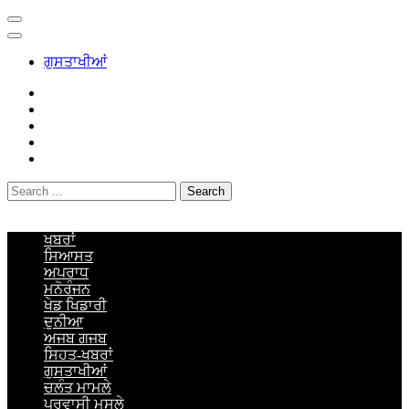
ਗੁਸਤਾਖੀਆਂ
Search
for:
PanjabiLok.net – Latest Panjabi News
ਖਬਰਾਂ
ਸਿਆਸਤ
ਅਪਰਾਧ
ਮਨੋਰੰਜਨ
ਖੇਡ ਖਿਡਾਰੀ
ਦੁਨੀਆ
ਅਜਬ ਗਜਬ
ਸਿਹਤ-ਖਬਰਾਂ
ਗੁਸਤਾਖੀਆਂ
ਚਲੰਤ ਮਾਮਲੇ
ਪ੍ਰਵਾਸੀ ਮਸਲੇ