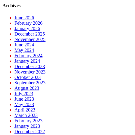
Archives
June 2026
February 2026
January 2026
December 2025
November 2025
June 2024
May 2024
February 2024
January 2024
December 2023
November 2023
October 2023
September 2023
August 2023
July 2023
June 2023
May 2023
April 2023
March 2023
February 2023
January 2023
December 2022