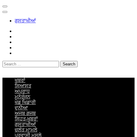
ਗੁਸਤਾਖੀਆਂ
Search
for:
PanjabiLok.net – Latest Panjabi News
ਖਬਰਾਂ
ਸਿਆਸਤ
ਅਪਰਾਧ
ਮਨੋਰੰਜਨ
ਖੇਡ ਖਿਡਾਰੀ
ਦੁਨੀਆ
ਅਜਬ ਗਜਬ
ਸਿਹਤ-ਖਬਰਾਂ
ਗੁਸਤਾਖੀਆਂ
ਚਲੰਤ ਮਾਮਲੇ
ਪ੍ਰਵਾਸੀ ਮਸਲੇ