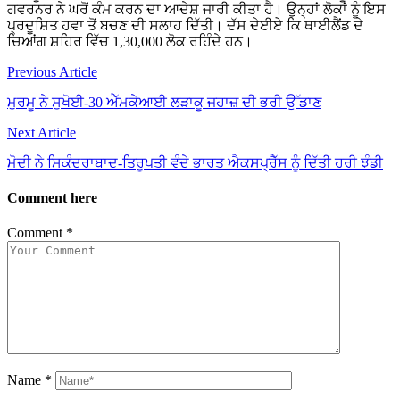
ਗਵਰਨਰ ਨੇ ਘਰੋਂ ਕੰਮ ਕਰਨ ਦਾ ਆਦੇਸ਼ ਜਾਰੀ ਕੀਤਾ ਹੈ। ਉਨ੍ਹਾਂ ਲੋਕਾਂ ਨੂੰ ਇਸ
ਪ੍ਰਦੂਸ਼ਿਤ ਹਵਾ ਤੋਂ ਬਚਣ ਦੀ ਸਲਾਹ ਦਿੱਤੀ। ਦੱਸ ਦੇਈਏ ਕਿ ਥਾਈਲੈਂਡ ਦੇ
ਚਿਆਂਗ ਸ਼ਹਿਰ ਵਿੱਚ 1,30,000 ਲੋਕ ਰਹਿੰਦੇ ਹਨ।
Post
Previous Article
navigation
ਮੁਰਮੂ ਨੇ ਸੁਖੋਈ-30 ਐੱਮਕੇਆਈ ਲੜਾਕੂ ਜਹਾਜ਼ ਦੀ ਭਰੀ ਉੱਡਾਣ
Next Article
ਮੋਦੀ ਨੇ ਸਿਕੰਦਰਾਬਾਦ-ਤਿਰੂਪਤੀ ਵੰਦੇ ਭਾਰਤ ਐਕਸਪ੍ਰੈੱਸ ਨੂੰ ਦਿੱਤੀ ਹਰੀ ਝੰਡੀ
Comment here
Comment
*
Name
*