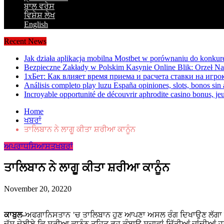
ਬਾਲ ਵਰੇਸ
ਵਿਸ਼ੇਸ਼ ਲੇਖ
English
Recent News
Jak działa aplikacja mobilna Mostbet w porównaniu do konkur
Bezpieczne Zakłady w Polskim Kasynie Online Blik: Orzeł N
1хБет: Как влияет время приема и расчета ставки на игрок
Análisis completo play luzu España opiniones, slots, bonos sin
Incroyable opportunité de découvrir aphrodite casino bonus, jeux
Home
ਖਬਰਾਂ
ਤਾਲਿਬਾਨ ਨੇ ਲਾਗੂ ਕੀਤਾ ਸ਼ਰੀਆ ਕਾਨੂੰਨ
ਅਪਰਾਧ
ਸਿਆਸਤ
ਖਬਰਾਂ
ਤਾਲਿਬਾਨ ਨੇ ਲਾਗੂ ਕੀਤਾ ਸ਼ਰੀਆ ਕਾਨੂੰਨ
November 20, 2022
0
ਕਾਬੁਲ-
ਅਫਗਾਨਿਸਤਾਨ ’ਚ ਤਾਲਿਬਾਨ ਹੁਣ ਆਪਣਾ ਅਸਲ ਰੰਗ ਦਿਖਾਉਣ ਲੱਗਾ ਹੈ। ਤਾਲ
ਦੱਸ ਦੇਈਏ ਕਿ ਸ਼ਰੀਆ ਕਾਨੂੰਨ ਤਹਿਤ ਰੂਹ ਕੰਬਾਊ ਸਜ਼ਾਵਾਂ ਦਿੱਤੀਆਂ ਜਾਂਦੀਆ