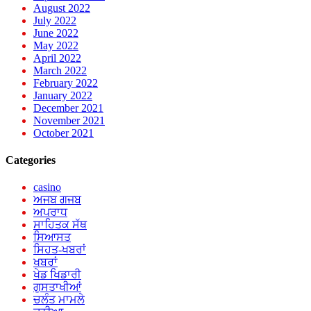
August 2022
July 2022
June 2022
May 2022
April 2022
March 2022
February 2022
January 2022
December 2021
November 2021
October 2021
Categories
casino
ਅਜਬ ਗਜਬ
ਅਪਰਾਧ
ਸਾਹਿਤਕ ਸੱਥ
ਸਿਆਸਤ
ਸਿਹਤ-ਖਬਰਾਂ
ਖਬਰਾਂ
ਖੇਡ ਖਿਡਾਰੀ
ਗੁਸਤਾਖੀਆਂ
ਚਲੰਤ ਮਾਮਲੇ