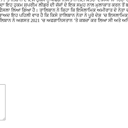
ਦਾ ਦਾ ਇਹ ਹੁਕਮ ਸੁਪਰੀਮ ਲੀਡਰ ਦੀ ਜੱਜਾਂ ਦੇ ਇਕ ਸਮੂਹ ਨਾਲ ਮੁਲਾਕਾਤ ਕਰਨ ਤੋਂ 
 ਫ਼ੈਸਲਾ ਲਿਆ ਗਿਆ ਹੈ। ਤਾਲਿਬਾਨ ਨੇ ਕਿਹਾ ਕਿ ਇਸਲਾਮਿਕ ਅਮੀਰਾਤ ਦੇ ਨੇਤਾ ਦਾ
ਦ ਇਹ ਪਹਿਲੀ ਵਾਰ ਹੈ ਕਿ ਕਿਸੇ ਤਾਲਿਬਾਨ ਨੇਤਾ ਨੇ ਪੂਰੇ ਦੇਸ਼ ’ਚ ਇਸਲਾਮਿਕ ਕਾਨ
ਬਾਨ ਨੇ ਅਗਸਤ 2021 ’ਚ ਅਫਗਾਨਿਸਤਾਨ ’ਤੇ ਕਬਜ਼ਾ ਕਰ ਲਿਆ ਸੀ ਅਤੇ ਅਜਿਹੀਆਂ 