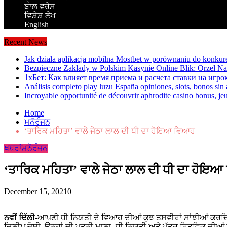
ਬਾਲ ਵਰੇਸ
ਵਿਸ਼ੇਸ਼ ਲੇਖ
English
Recent News
Jak działa aplikacja mobilna Mostbet w porównaniu do konkur
Bezpieczne Zakłady w Polskim Kasynie Online Blik: Orzeł N
1хБет: Как влияет время приема и расчета ставки на игрок
Análisis completo play luzu España opiniones, slots, bonos sin
Incroyable opportunité de découvrir aphrodite casino bonus, jeux
Home
ਮਨੋਰੰਜਨ
‘ਤਾਰਿਕ ਮਹਿਤਾ’ ਵਾਲੇ ਜੇਠਾ ਲਾਲ ਦੀ ਧੀ ਦਾ ਹੋਇਆ ਵਿਆਹ
ਖਬਰਾਂ
ਮਨੋਰੰਜਨ
‘ਤਾਰਿਕ ਮਹਿਤਾ’ ਵਾਲੇ ਜੇਠਾ ਲਾਲ ਦੀ ਧੀ ਦਾ ਹੋਇ
December 15, 2021
0
ਨਵੀਂ ਦਿੱਲੀ
-ਆਪਣੀ ਧੀ ਨਿਯਤੀ ਦੇ ਵਿਆਹ ਦੀਆਂ ਕੁਝ ਤਸਵੀਰਾਂ ਸਾਂਝੀਆਂ ਕਰਦਿਆਂ
ਦਿਲੀਪ ਜੋਸ਼ੀ, ਉਨ੍ਹਾਂ ਦੀ ਪਤਨੀ ਮਾਲਾ, ਧੀ ਨਿਯਤੀ ਅਤੇ ਪੁੱਤਰ ਰਿਤਵਿਕ ਦੀਆਂ ਇਹ