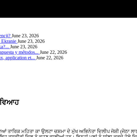
encji?
June 23, 2026
a Ekranie
June 23, 2026
а?...
June 23, 2026
 apuesta y métodos...
June 22, 2026
, application et...
June 22, 2026
ਆ ਵਿਆਹ
 ਤਾਰਿਕ ਮਹਿਤਾ ਕਾ ਉਲਟਾ ਚਸ਼ਮਾ ਦੇ ਮੁੱਖ ਅਭਿਨੇਤਾ ਦਿਲੀਪ ਜੋਸ਼ੀ (ਜੇਠਾ ਲਾਲ) 
 ਤਸਵੀਰਾਂ ਦਿਲ ਨੂੰ ਛੂਹਣ ਵਾਲੀਆਂ ਹਨ। ਇਨ੍ਹਾਂ ਪਲਾਂ ਨੂੰ ਸਾਂਝਾ ਕਰਦੇ ਹੋਏ ਦਿਲੀ