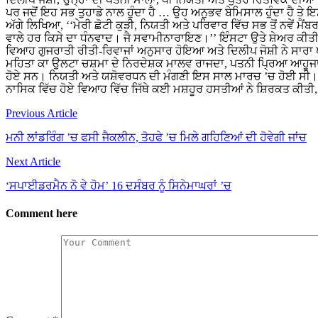
ਪਰ ਜਦੋਂ ਇਹ ਸਭ ਤੁਹਾਡੇ ਨਾਲ ਹੁੰਦਾ ਹੈ … ਉਹ ਅਨੁਭਵ ਬੇਮਿਸਾਲ ਹੁੰਦਾ ਹੈ ਤੇ
ਅੱਗੇ ਲਿਖਿਆ, ‘‘ਮੇਰੀ ਛੋਟੀ ਕੁੜੀ, ਨਿਯਤੀ ਅਤੇ ਪਰਿਵਾਰ ਵਿੱਚ ਸਭ ਤੋਂ ਨਵੇਂ ਮੈ
ਵਾਲੇ ਹਰ ਕਿਸੇ ਦਾ ਧੰਨਵਾਦ। ਜੈ ਸਵਾਮੀਨਾਰਾਇਣ।’’ ਇੰਸਟਾ ਉਤੇ ਸ਼ੇਅਰ ਕੀਤੀ
ਵਿਆਹ ਗੁਜਰਾਤੀ ਰੀਤੀ-ਰਿਵਾਜਾਂ ਅਨੁਸਾਰ ਹੋਇਆ ਅਤੇ ਦਿਲੀਪ ਜੋਸ਼ੀ ਨੇ ਸਾਰਾ
ਮਹਿਤਾ ਕਾ ਉਲਟਾ ਚਸ਼ਮਾ ਦੇ ਨਿਰਦੇਸ਼ਕ ਮਾਲਵ ਰਾਜਦਾ, ਪਤਨੀ ਪ੍ਰਿਆ ਆਹੂਜਾ,
ਹੋਏ ਸਨ। ਨਿਯਤੀ ਅਤੇ ਯਸ਼ੋਵਰਧਨ ਦੀ ਮੰਗਣੀ ਇਸ ਸਾਲ ਮਾਰਚ ’ਚ ਹੋਈ ਸੀ।
ਨਾਸਿਕ ਵਿੱਚ ਹੋਏ ਵਿਆਹ ਵਿੱਚ ਜਿੱਥੇ ਕਈ ਮਸ਼ਹੂਰ ਹਸਤੀਆਂ ਨੇ ਸ਼ਿਰਕਤ ਕੀਤੀ, ਉ
Post
Previous Article
navigation
ਮਨੀ ਲਾਂਡਰਿੰਗ ’ਚ ਫਸੀ ਜੈਕਲੀਨ, ਤੋਹਫੇ ’ਚ ਮਿਲੇ ਗਹਿਣਿਆਂ ਦੀ ਹੋਵੇਗੀ ਜਾਂਚ
Next Article
‘ਸਪਾਈਡਰਮੈਨ ਨੋ ਵੇ ਹੋਮ’ 16 ਦਸੰਬਰ ਨੂੰ ਸਿਨੇਮਾਘਰਾਂ ’ਚ
Comment here