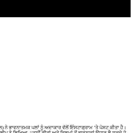
ਨੇ ਭਾਵਨਾਤਮਕ ਪਲਾਂ ਨੂੰ ਅਦਾਕਾਰ ਵੱਲੋਂ ਇੰਸਟਾਗ੍ਰਾਮ ’ਤੇ ਪੋਸਟ ਕੀਤਾ ਹੈ।
ਪ ਨੇ ਲਿਖਿਆ, ‘‘ਤੁਸੀਂ ਗੀਤਾਂ ਅਤੇ ਫਿਲਮਾਂ ਤੋਂ ਭਾਵਨਾਵਾਂ ਉਧਾਰ ਲੈ ਸਕਦੇ ਹੋ,