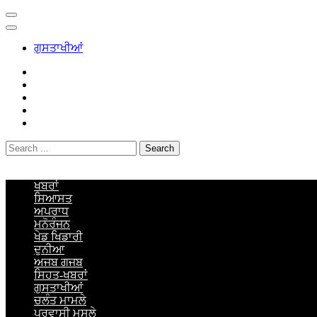
ਗੁਸਤਾਖੀਆਂ
Search
for:
PanjabiLok.net – Latest Panjabi News
ਖਬਰਾਂ
ਸਿਆਸਤ
ਅਪਰਾਧ
ਮਨੋਰੰਜਨ
ਖੇਡ ਖਿਡਾਰੀ
ਦੁਨੀਆ
ਅਜਬ ਗਜਬ
ਸਿਹਤ-ਖਬਰਾਂ
ਗੁਸਤਾਖੀਆਂ
ਚਲੰਤ ਮਾਮਲੇ
ਪ੍ਰਵਾਸੀ ਮਸਲੇ