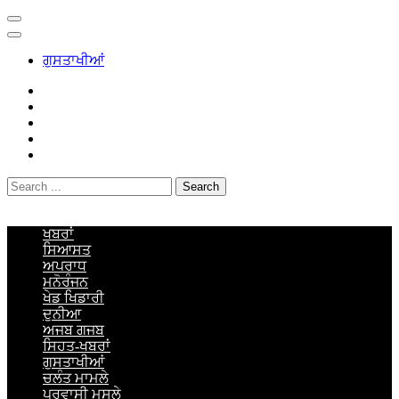
ਗੁਸਤਾਖੀਆਂ
Search
for:
PanjabiLok.net – Latest Panjabi News
ਖਬਰਾਂ
ਸਿਆਸਤ
ਅਪਰਾਧ
ਮਨੋਰੰਜਨ
ਖੇਡ ਖਿਡਾਰੀ
ਦੁਨੀਆ
ਅਜਬ ਗਜਬ
ਸਿਹਤ-ਖਬਰਾਂ
ਗੁਸਤਾਖੀਆਂ
ਚਲੰਤ ਮਾਮਲੇ
ਪ੍ਰਵਾਸੀ ਮਸਲੇ