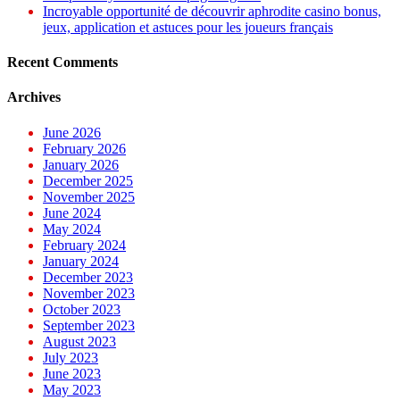
Incroyable opportunité de découvrir aphrodite casino bonus,
jeux, application et astuces pour les joueurs français
Recent Comments
Archives
June 2026
February 2026
January 2026
December 2025
November 2025
June 2024
May 2024
February 2024
January 2024
December 2023
November 2023
October 2023
September 2023
August 2023
July 2023
June 2023
May 2023