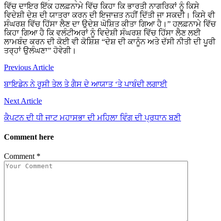
ਵਿੱਚ ਦਾਇਰ ਇੱਕ ਹਲਫ਼ਨਾਮੇ ਵਿੱਚ ਕਿਹਾ ਕਿ ਭਾਰਤੀ ਨਾਗਰਿਕਾਂ ਨੂੰ ਕਿਸੇ
ਵਿਦੇਸ਼ੀ ਦੇਸ਼ ਦੀ ਯਾਤਰਾ ਕਰਨ ਦੀ ਇਜਾਜ਼ਤ ਨਹੀਂ ਦਿੱਤੀ ਜਾ ਸਕਦੀ। ਕਿਸੇ ਵੀ
ਸੰਘਰਸ਼ ਵਿੱਚ ਹਿੱਸਾ ਲੈਣ ਦਾ ਉਦੇਸ਼ ਘੋਸ਼ਿਤ ਕੀਤਾ ਗਿਆ ਹੈ।” ਹਲਫ਼ਨਾਮੇ ਵਿੱਚ
ਕਿਹਾ ਗਿਆ ਹੈ ਕਿ ਵਲੰਟੀਅਰਾਂ ਨੂੰ ਵਿਦੇਸ਼ੀ ਸੰਘਰਸ਼ ਵਿੱਚ ਹਿੱਸਾ ਲੈਣ ਲਈ
ਲਾਮਬੰਦ ਕਰਨ ਦੀ ਕੋਈ ਵੀ ਕੋਸ਼ਿਸ਼ “ਦੇਸ਼ ਦੀ ਕਾਨੂੰਨ ਅਤੇ ਦੱਸੀ ਨੀਤੀ ਦੀ ਪੂਰੀ
ਤਰ੍ਹਾਂ ਉਲੰਘਣਾ” ਹੋਵੇਗੀ।
Post
Previous Article
navigation
ਬਾਇਡੇਨ ਨੇ ਰੂਸੀ ਤੇਲ ਤੇ ਗੈਸ ਦੇ ਆਯਾਤ ‘ਤੇ ਪਾਬੰਦੀ ਲਗਾਈ
Next Article
ਕੈਪਟਨ ਦੀ ਧੀ ਜਾਟ ਮਹਾਸਭਾ ਦੀ ਮਹਿਲਾ ਵਿੰਗ ਦੀ ਪ੍ਰਧਾਨ ਬਣੀ
Comment here
Comment
*