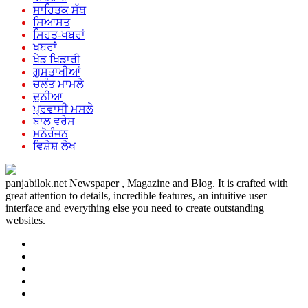
ਸਾਹਿਤਕ ਸੱਥ
ਸਿਆਸਤ
ਸਿਹਤ-ਖਬਰਾਂ
ਖਬਰਾਂ
ਖੇਡ ਖਿਡਾਰੀ
ਗੁਸਤਾਖੀਆਂ
ਚਲੰਤ ਮਾਮਲੇ
ਦੁਨੀਆ
ਪ੍ਰਵਾਸੀ ਮਸਲੇ
ਬਾਲ ਵਰੇਸ
ਮਨੋਰੰਜਨ
ਵਿਸ਼ੇਸ਼ ਲੇਖ
panjabilok.net Newspaper , Magazine and Blog. It is crafted with
great attention to details, incredible features, an intuitive user
interface and everything else you need to create outstanding
websites.