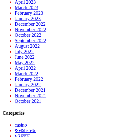
April 2023
March 2023
February 2023
January 2023
December 2022
November 2022
October 2022
September 2022
August 2022
July 2022
June 2022
May 2022
April 2022
March 2022
February 2022
January 2022
December 2021
November 2021
October 2021
Categories
casino
ਅਜਬ ਗਜਬ
ਅਪਰਾਧ