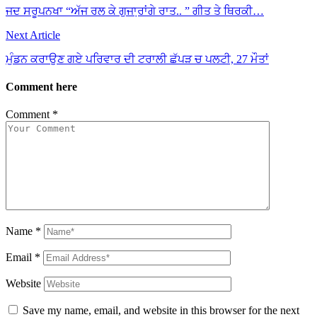
navigation
ਜਦ ਸਰੂਪਨਖਾ “ਅੱਜ ਰਲ ਕੇ ਗੁਜਾ਼ਰਾਂਗੇ ਰਾਤ.. ” ਗੀਤ ਤੇ ਥਿਰਕੀ…
Next Article
ਮੁੰਡਨ ਕਰਾਉਣ ਗਏ ਪਰਿਵਾਰ ਦੀ ਟਰਾਲੀ ਛੱਪੜ ਚ ਪਲਟੀ, 27 ਮੌਤਾਂ
Comment here
Comment
*
Name
*
Email
*
Website
Save my name, email, and website in this browser for the next