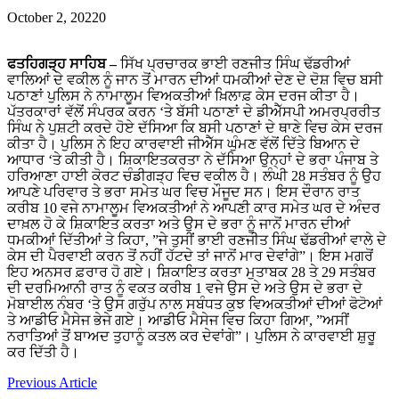
October 2, 2022
0
ਫਤਹਿਗੜ੍ਹ ਸਾਹਿਬ –
ਸਿੱਖ ਪ੍ਰਚਾਰਕ ਭਾਈ ਰਣਜੀਤ ਸਿੰਘ ਢੱਡਰੀਆਂ
ਵਾਲਿਆਂ ਦੇ ਵਕੀਲ ਨੂੰ ਜਾਨ ਤੋਂ ਮਾਰਨ ਦੀਆਂ ਧਮਕੀਆਂ ਦੇਣ ਦੇ ਦੋਸ਼ ਵਿਚ ਬਸੀ
ਪਠਾਣਾਂ ਪੁਲਿਸ ਨੇ ਨਾਮਾਲੂਮ ਵਿਅਕਤੀਆਂ ਖ਼ਿਲਾਫ਼ ਕੇਸ ਦਰਜ ਕੀਤਾ ਹੈ।
ਪੱਤਰਕਾਰਾਂ ਵੱਲੋਂ ਸੰਪਰਕ ਕਰਨ ‘ਤੇ ਬੱਸੀ ਪਠਾਣਾਂ ਦੇ ਡੀਐੱਸਪੀ ਅਮਰਪ੍ਰਰੀਤ
ਸਿੰਘ ਨੇ ਪੁਸ਼ਟੀ ਕਰਦੇ ਹੋਏ ਦੱਸਿਆ ਕਿ ਬਸੀ ਪਠਾਣਾਂ ਦੇ ਥਾਣੇ ਵਿਚ ਕੇਸ ਦਰਜ
ਕੀਤਾ ਹੈ। ਪੁਲਿਸ ਨੇ ਇਹ ਕਾਰਵਾਈ ਜੀਐੱਸ ਘੁੰਮਣ ਵੱਲੋਂ ਦਿੱਤੇ ਬਿਆਨ ਦੇ
ਆਧਾਰ ‘ਤੇ ਕੀਤੀ ਹੈ। ਸ਼ਿਕਾਇਤਕਰਤਾ ਨੇ ਦੱਸਿਆ ਉਨ੍ਹਾਂ ਦੇ ਭਰਾ ਪੰਜਾਬ ਤੇ
ਹਰਿਆਣਾ ਹਾਈ ਕੋਰਟ ਚੰਡੀਗੜ੍ਹ ਵਿਚ ਵਕੀਲ ਹੈ। ਲੰਘੀ 28 ਸਤੰਬਰ ਨੂੰ ਉਹ
ਆਪਣੇ ਪਰਿਵਾਰ ਤੇ ਭਰਾ ਸਮੇਤ ਘਰ ਵਿਚ ਮੌਜੂਦ ਸਨ। ਇਸ ਦੌਰਾਨ ਰਾਤ
ਕਰੀਬ 10 ਵਜੇ ਨਾਮਾਲੂਮ ਵਿਅਕਤੀਆਂ ਨੇ ਆਪਣੀ ਕਾਰ ਸਮੇਤ ਘਰ ਦੇ ਅੰਦਰ
ਦਾਖ਼ਲ ਹੋ ਕੇ ਸ਼ਿਕਾਇਤ ਕਰਤਾ ਅਤੇ ਉਸ ਦੇ ਭਰਾ ਨੂੰ ਜਾਨੋਂ ਮਾਰਨ ਦੀਆਂ
ਧਮਕੀਆਂ ਦਿੱਤੀਆਂ ਤੇ ਕਿਹਾ, ”ਜੇ ਤੁਸੀਂ ਭਾਈ ਰਣਜੀਤ ਸਿੰਘ ਢੱਡਰੀਆਂ ਵਾਲੇ ਦੇ
ਕੇਸ ਦੀ ਪੈਰਵਾਈ ਕਰਨ ਤੋਂ ਨਹੀਂ ਹੱਟਦੇ ਤਾਂ ਜਾਨੋਂ ਮਾਰ ਦੇਵਾਂਗੇ”। ਇਸ ਮਗਰੋਂ
ਇਹ ਅਨਸਰ ਫ਼ਰਾਰ ਹੋ ਗਏ। ਸ਼ਿਕਾਇਤ ਕਰਤਾ ਮੁਤਾਬਕ 28 ਤੇ 29 ਸਤੰਬਰ
ਦੀ ਦਰਮਿਆਨੀ ਰਾਤ ਨੂੰ ਵਕਤ ਕਰੀਬ 1 ਵਜੇ ਉਸ ਦੇ ਅਤੇ ਉਸ ਦੇ ਭਰਾ ਦੇ
ਮੋਬਾਈਲ ਨੰਬਰ ‘ਤੇ ਉਸ ਗਰੁੱਪ ਨਾਲ ਸਬੰਧਤ ਕੁਝ ਵਿਅਕਤੀਆਂ ਦੀਆਂ ਫੋਟੋਆਂ
ਤੇ ਆਡੀਓ ਮੈਸੇਜ ਭੇਜੇ ਗਏ। ਆਡੀਓ ਮੈਸੇਜ ਵਿਚ ਕਿਹਾ ਗਿਆ, ”ਅਸੀਂ
ਨਰਾਤਿਆਂ ਤੋਂ ਬਾਅਦ ਤੁਹਾਨੂੰ ਕਤਲ ਕਰ ਦੇਵਾਂਗੇ”। ਪੁਲਿਸ ਨੇ ਕਾਰਵਾਈ ਸ਼ੁਰੂ
ਕਰ ਦਿੱਤੀ ਹੈ।
Post
Previous Article