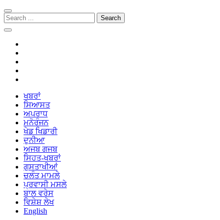
Skip
Skip
to
to
Search
navigation
content
for:
ਖਬਰਾਂ
PanjabiLok.net – Latest Panjabi News
ਸਿਆਸਤ
ਅਪਰਾਧ
ਮਨੋਰੰਜਨ
ਖੇਡ ਖਿਡਾਰੀ
ਦੁਨੀਆ
ਅਜਬ ਗਜਬ
ਸਿਹਤ-ਖਬਰਾਂ
ਗੁਸਤਾਖੀਆਂ
ਚਲੰਤ ਮਾਮਲੇ
ਪ੍ਰਵਾਸੀ ਮਸਲੇ
ਬਾਲ ਵਰੇਸ
ਵਿਸ਼ੇਸ਼ ਲੇਖ
English