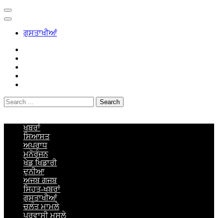
ਗੁਸਤਾਖੀਆਂ
Search
for:
PanjabiLok.net – Latest Panjabi News
ਖਬਰਾਂ
ਸਿਆਸਤ
ਅਪਰਾਧ
ਮਨੋਰੰਜਨ
ਖੇਡ ਖਿਡਾਰੀ
ਦੁਨੀਆ
ਅਜਬ ਗਜਬ
ਸਿਹਤ-ਖਬਰਾਂ
ਗੁਸਤਾਖੀਆਂ
ਚਲੰਤ ਮਾਮਲੇ
ਪ੍ਰਵਾਸੀ ਮਸਲੇ