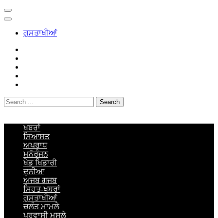
ਗੁਸਤਾਖੀਆਂ
Search
for:
PanjabiLok.net – Latest Panjabi News
ਖਬਰਾਂ
ਸਿਆਸਤ
ਅਪਰਾਧ
ਮਨੋਰੰਜਨ
ਖੇਡ ਖਿਡਾਰੀ
ਦੁਨੀਆ
ਅਜਬ ਗਜਬ
ਸਿਹਤ-ਖਬਰਾਂ
ਗੁਸਤਾਖੀਆਂ
ਚਲੰਤ ਮਾਮਲੇ
ਪ੍ਰਵਾਸੀ ਮਸਲੇ