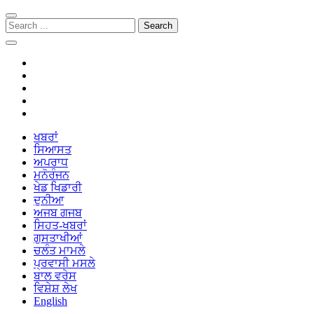
Skip
Skip
to
to
Search
navigation
content
for:
ਖਬਰਾਂ
PanjabiLok.net – Latest Panjabi News
ਸਿਆਸਤ
ਅਪਰਾਧ
ਮਨੋਰੰਜਨ
ਖੇਡ ਖਿਡਾਰੀ
ਦੁਨੀਆ
ਅਜਬ ਗਜਬ
ਸਿਹਤ-ਖਬਰਾਂ
ਗੁਸਤਾਖੀਆਂ
ਚਲੰਤ ਮਾਮਲੇ
ਪ੍ਰਵਾਸੀ ਮਸਲੇ
ਬਾਲ ਵਰੇਸ
ਵਿਸ਼ੇਸ਼ ਲੇਖ
English