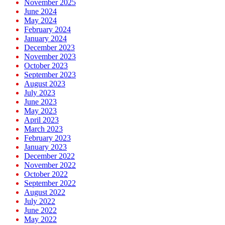
November 2025
June 2024
May 2024
February 2024
January 2024
December 2023
November 2023
October 2023
September 2023
August 2023
July 2023
June 2023
May 2023
April 2023
March 2023
February 2023
January 2023
December 2022
November 2022
October 2022
September 2022
August 2022
July 2022
June 2022
May 2022