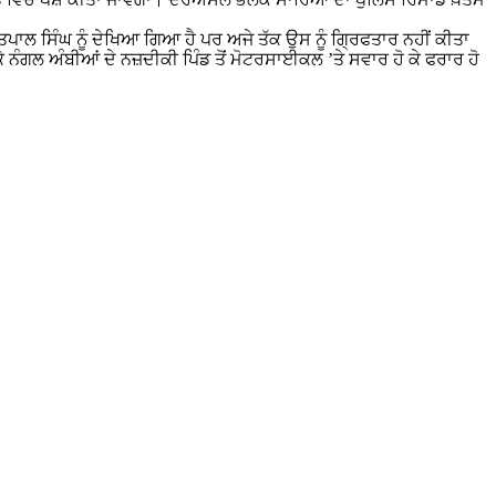
ਤਪਾਲ ਸਿੰਘ ਨੂੰ ਦੇਖਿਆ ਗਿਆ ਹੈ ਪਰ ਅਜੇ ਤੱਕ ਉਸ ਨੂੰ ਗ੍ਰਿਫਤਾਰ ਨਹੀਂ ਕੀਤਾ
 ਨੰਗਲ ਅੰਬੀਆਂ ਦੇ ਨਜ਼ਦੀਕੀ ਪਿੰਡ ਤੋਂ ਮੋਟਰਸਾਈਕਲ ’ਤੇ ਸਵਾਰ ਹੋ ਕੇ ਫਰਾਰ ਹੋ