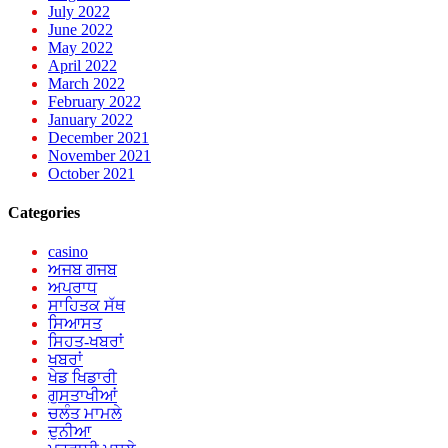
July 2022
June 2022
May 2022
April 2022
March 2022
February 2022
January 2022
December 2021
November 2021
October 2021
Categories
casino
ਅਜਬ ਗਜਬ
ਅਪਰਾਧ
ਸਾਹਿਤਕ ਸੱਥ
ਸਿਆਸਤ
ਸਿਹਤ-ਖਬਰਾਂ
ਖਬਰਾਂ
ਖੇਡ ਖਿਡਾਰੀ
ਗੁਸਤਾਖੀਆਂ
ਚਲੰਤ ਮਾਮਲੇ
ਦੁਨੀਆ