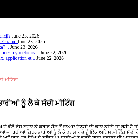
encji?
June 23, 2026
a Ekranie
June 23, 2026
а?...
June 23, 2026
 apuesta y métodos...
June 22, 2026
, application et...
June 22, 2026
ਦੀ ਮੀਟਿੰਗ
ਰੀਆਂ ਨੂੰ ਲੈ ਕੇ ਸੱਦੀ ਮੀਟਿੰਗ
ਿੰਘ ਦੇ ਵੱਲੋਂ ਭੇਸ ਬਦਲ ਕੇ ਫਰਾਰ ਹੋਣ ਤੋਂ ਬਾਅਦ ਉਨ੍ਹਾਂ ਦੀ ਭਾਲ ਕੀਤੀ ਜਾ ਰਹੀ 
ਤੀਆਂ ਜਾ ਰਹੀਆਂ ਗ੍ਰਿਫਤਾਰੀਆਂ ਨੂੰ ਲੈ ਕੇ 27 ਮਾਰਚ ਨੂੰ ਇੱਕ ਅਹਿਮ ਮੀਟਿੰਗ ਸੱਦ
 ਗਏ ਅੰਮ੍ਰਿਤਪਾਲ ਸਿੰਘ ਦੇ ਕਥਿਤ 11 ਸਾਥੀਆਂ ਨੂੰ ਭਲਕੇ ਬਾਬਾ ਬਕਾਲਾ ਦੀ ਅਦ