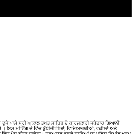
ਹੈ ਤਾਂ ਦੂਜੇ ਪਾਸੇ ਸ੍ਰੀ ਅਕਾਲ ਤਖਤ ਸਾਹਿਬ ਦੇ ਕਾਰਜਕਾਰੀ ਜਥੇਦਾਰ ਗਿਆਨੀ
ੀ ਹੈ । ਇਸ ਮੀਟਿੰਗ ਦੇ ਵਿੱਚ ਬੁੱਧੀਜੀਵੀਆਂ, ਵਿਦਿਆਰਥੀਆਂ, ਵਕੀਲਾਂ ਅਤੇ
ਾਲਤ ਵਿੱਚ ਪੇਸ਼ ਕੀਤਾ ਜਾਵੇਗਾ। ਦਰਅਸਲ ਭਲਕੇ ਸਾਰਿਆਂ ਦਾ ਪੁਲਿਸ ਰਿਮਾਂਡ ਖ਼ਤਮ