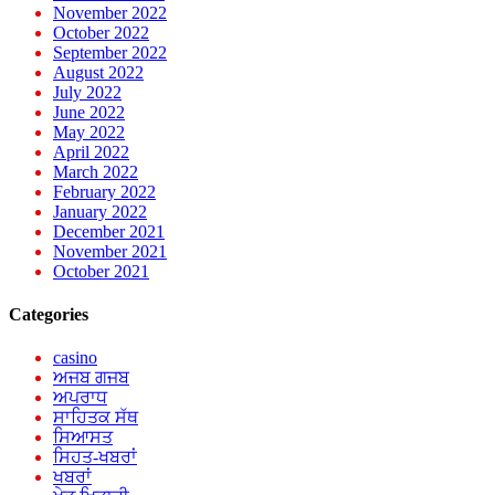
November 2022
October 2022
September 2022
August 2022
July 2022
June 2022
May 2022
April 2022
March 2022
February 2022
January 2022
December 2021
November 2021
October 2021
Categories
casino
ਅਜਬ ਗਜਬ
ਅਪਰਾਧ
ਸਾਹਿਤਕ ਸੱਥ
ਸਿਆਸਤ
ਸਿਹਤ-ਖਬਰਾਂ
ਖਬਰਾਂ