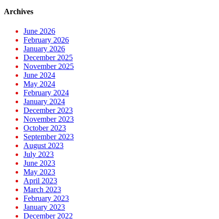
Archives
June 2026
February 2026
January 2026
December 2025
November 2025
June 2024
May 2024
February 2024
January 2024
December 2023
November 2023
October 2023
September 2023
August 2023
July 2023
June 2023
May 2023
April 2023
March 2023
February 2023
January 2023
December 2022