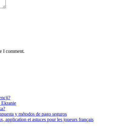
me I comment.
encji?
 Ekranie
ка?
n apuesta y métodos de pago seguros
, application et astuces pour les joueurs français