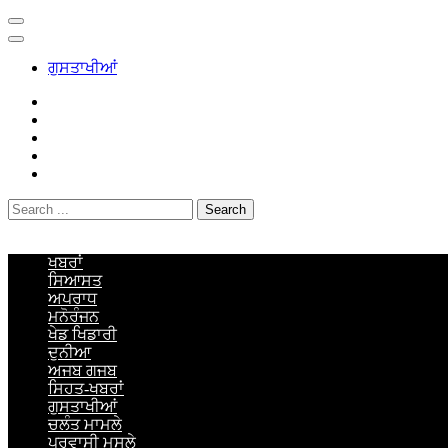
ਗੁਸਤਾਖੀਆਂ
Search
for:
PanjabiLok.net – Latest Panjabi News
ਖਬਰਾਂ
ਸਿਆਸਤ
ਅਪਰਾਧ
ਮਨੋਰੰਜਨ
ਖੇਡ ਖਿਡਾਰੀ
ਦੁਨੀਆ
ਅਜਬ ਗਜਬ
ਸਿਹਤ-ਖਬਰਾਂ
ਗੁਸਤਾਖੀਆਂ
ਚਲੰਤ ਮਾਮਲੇ
ਪ੍ਰਵਾਸੀ ਮਸਲੇ