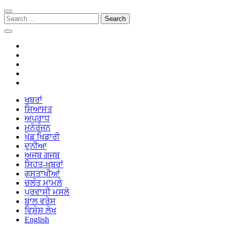
Skip
Skip
to
to
Search
navigation
content
for:
ਖਬਰਾਂ
PanjabiLok.net – Latest Panjabi News
ਸਿਆਸਤ
ਅਪਰਾਧ
ਮਨੋਰੰਜਨ
ਖੇਡ ਖਿਡਾਰੀ
ਦੁਨੀਆ
ਅਜਬ ਗਜਬ
ਸਿਹਤ-ਖਬਰਾਂ
ਗੁਸਤਾਖੀਆਂ
ਚਲੰਤ ਮਾਮਲੇ
ਪ੍ਰਵਾਸੀ ਮਸਲੇ
ਬਾਲ ਵਰੇਸ
ਵਿਸ਼ੇਸ਼ ਲੇਖ
English