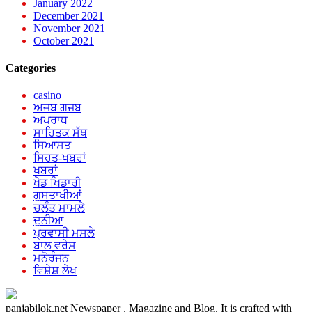
January 2022
December 2021
November 2021
October 2021
Categories
casino
ਅਜਬ ਗਜਬ
ਅਪਰਾਧ
ਸਾਹਿਤਕ ਸੱਥ
ਸਿਆਸਤ
ਸਿਹਤ-ਖਬਰਾਂ
ਖਬਰਾਂ
ਖੇਡ ਖਿਡਾਰੀ
ਗੁਸਤਾਖੀਆਂ
ਚਲੰਤ ਮਾਮਲੇ
ਦੁਨੀਆ
ਪ੍ਰਵਾਸੀ ਮਸਲੇ
ਬਾਲ ਵਰੇਸ
ਮਨੋਰੰਜਨ
ਵਿਸ਼ੇਸ਼ ਲੇਖ
panjabilok.net Newspaper , Magazine and Blog. It is crafted with