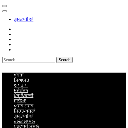
ਗੁਸਤਾਖੀਆਂ
Search
for:
PanjabiLok.net – Latest Panjabi News
ਖਬਰਾਂ
ਸਿਆਸਤ
ਅਪਰਾਧ
ਮਨੋਰੰਜਨ
ਖੇਡ ਖਿਡਾਰੀ
ਦੁਨੀਆ
ਅਜਬ ਗਜਬ
ਸਿਹਤ-ਖਬਰਾਂ
ਗੁਸਤਾਖੀਆਂ
ਚਲੰਤ ਮਾਮਲੇ
ਪ੍ਰਵਾਸੀ ਮਸਲੇ