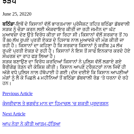
ਝੜਪ
June 25, 2022
0
ਬਠਿੰਡਾ
-ਇਥੋਂ ਦੇ ਕਿਸਾਨਾਂ ਵੱਲੋਂ ਭਾਰਤਮਾਲਾ ਪ੍ਰੋਜੈਕਟ ਤਹਿਤ ਬਠਿੰਡਾ ਡੱਬਵਾਲੀ
ਸੜਕ ਨੂੰ ਚੌੜਾ ਕਰਨ ਲਈ ਐਕਵਾਇਰ ਕੀਤੀ ਜਾ ਰਹੀ ਜਮੀਨ ਦਾ ਘੱਟ
ਮੁਆਵਜ਼ਾ ਦੇਣ ਉਤੇ ਵਿਰੋਧ ਕੀਤਾ ਜਾ ਰਿਹਾ ਸੀ।ਕਿਸਾਨਾਂ ਵੱਲੋਂ ਸਰਕਾਰ ਤੋਂ 70
ਤੋਂ 80 ਲੱਖ ਰੁਪਏ ਪ੍ਰਤੀ ਏਕੜ ਦੇ ਹਿਸਾਬ ਨਾਲ ਮੁਆਵਜ਼ੇ ਦੀ ਮੰਗ ਕੀਤੀ ਜਾ
ਰਹੀ ਹੈ। ਕਿਸਾਨਾਂ ਦਾ ਕਹਿਣਾ ਹੈ ਕਿ ਸਰਕਾਰ ਕਿਸਾਨਾਂ ਨੂੰ ਕਰੀਬ 24 ਲੱਖ
ਰੁਪਏ ਪ੍ਰਤੀ ਏਕੜ ਦੇ ਰਹੀ ਹੈ। ਕਿਸਾਨਾਂ ਨੇ ਇਸ ਤੋਂ ਸਾਫ ਇਨਕਾਰ ਕਰਦੇ ਹੋਏ
ਸੰਘਰਸ਼ ਦਾ ਰਾਹ ਫੜ ਲਿਆ ਹੈ।
ਸੜਕ ਬਣਾਉਣ ਦਾ ਵਿਰੋਧ ਕਰਦਿਆਂ ਕਿਸਾਨਾਂ ਨੇ ਪੁਲਿਸ ਵੱਲੋਂ ਲਗਾਏ ਗਏ
ਬੈਰੀਗੇਡ ਤੋੜਨ ਦੀ ਕੋਸ਼ਿਸ਼ ਕੀਤੀ। ਕਿਸਾਨ ਆਪਣੇ ਟਰੈਕਟਰਾਂ ਨਾਲ ਜਿਵੇਂ ਹੀ
ਅੱਗੇ ਵਧੇ ਪੁਲਿਸ ਨਾਲ ਹੱਥੋਪਾਈ ਹੋ ਗਈ।ਦੱਸ ਦਈਏ ਕਿ ਕਿਸਾਨ ਆਪਣੀਆਂ
ਮੰਗਾਂ ਨੂੰ ਲੈ ਕੇ ਪਿਛਲੇ 4 ਮਹੀਨਿਆਂ ਤੋਂ ਬਠਿੰਡਾ ਡੱਬਵਾਲੀ ਰੋਡ ‘ਤੇ ਧਰਨਾ ਦੇ ਰਹੇ
ਹਨ।
Post
Previous Article
navigation
ਕੇਜਰੀਵਾਲ ਤੇ ਭਗਵੰਤ ਮਾਨ ਦਾ ਹਿਮਾਚਲ ’ਚ ਸ਼ਕਤੀ ਪ੍ਰਦਰਸ਼ਨ
Next Article
ਆਪ ਨੇਤਾ ਨੇ ਕੀਤੀ ਆਤਮ-ਹੱਤਿਆ