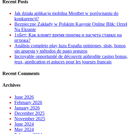
Recent Posts
Jak działa aplikacja mobilna Mostbet w porównaniu do
konkurencji?
Bezpieczne Zakłady w Polskim Kasynie Online Blik: Orzeł
Na Ekranie
1хБет: Как влияет время приема и расчета ставки на
игрока?
Análisis completo play luzu España opiniones, slots, bonos
sin apuesta y métodos de pago seguros
Incroyable opportunité de découvrir aphrodite casino bonus,
jeux, application et astuces pour les joueurs français
Recent Comments
Archives
June 2026
February 2026
January 2026
December 2025
November 2025
June 2024
May 2024