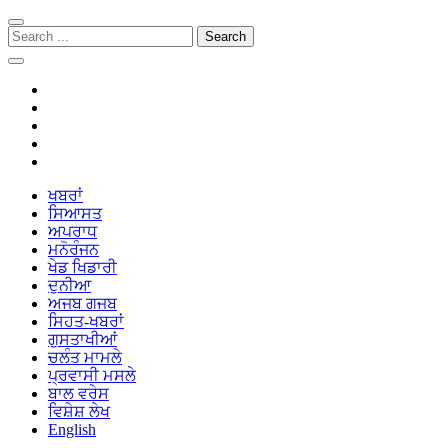
Skip
Skip
to
to
Search
navigation
content
for:
ਖਬਰਾਂ
PanjabiLok.net – Latest Panjabi News
ਸਿਆਸਤ
ਅਪਰਾਧ
ਮਨੋਰੰਜਨ
ਖੇਡ ਖਿਡਾਰੀ
ਦੁਨੀਆ
ਅਜਬ ਗਜਬ
ਸਿਹਤ-ਖਬਰਾਂ
ਗੁਸਤਾਖੀਆਂ
ਚਲੰਤ ਮਾਮਲੇ
ਪ੍ਰਵਾਸੀ ਮਸਲੇ
ਬਾਲ ਵਰੇਸ
ਵਿਸ਼ੇਸ਼ ਲੇਖ
English