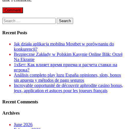
Search
for:
Recent Posts
Jak działa aplikacja mobilna Mostbet w porównaniu do
konkurencji?
Bezpieczne Zakłady w Polskim Kasynie Online Blik: Orzeł
Na Ekranie
1хБет: Как влияет время приема и расчета ставки на
игрока?
Análisis completo play luzu España opiniones, slots, bonos
sin apuesta y métodos de pago seguros
Incroyable opportunité de découvrir aphrodite casino bonus,
jeux, application et astuces pour les joueurs français
Recent Comments
Archives
June 2026