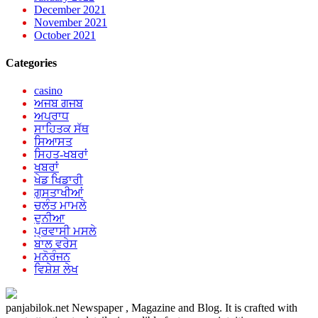
December 2021
November 2021
October 2021
Categories
casino
ਅਜਬ ਗਜਬ
ਅਪਰਾਧ
ਸਾਹਿਤਕ ਸੱਥ
ਸਿਆਸਤ
ਸਿਹਤ-ਖਬਰਾਂ
ਖਬਰਾਂ
ਖੇਡ ਖਿਡਾਰੀ
ਗੁਸਤਾਖੀਆਂ
ਚਲੰਤ ਮਾਮਲੇ
ਦੁਨੀਆ
ਪ੍ਰਵਾਸੀ ਮਸਲੇ
ਬਾਲ ਵਰੇਸ
ਮਨੋਰੰਜਨ
ਵਿਸ਼ੇਸ਼ ਲੇਖ
panjabilok.net Newspaper , Magazine and Blog. It is crafted with