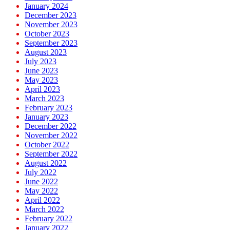
January 2024
December 2023
November 2023
October 2023
September 2023
August 2023
July 2023
June 2023
May 2023
April 2023
March 2023
February 2023
January 2023
December 2022
November 2022
October 2022
September 2022
August 2022
July 2022
June 2022
May 2022
April 2022
March 2022
February 2022
January 2022