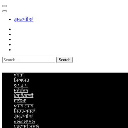
ਗੁਸਤਾਖੀਆਂ
Search
for:
PanjabiLok.net – Latest Panjabi News
ਖਬਰਾਂ
ਸਿਆਸਤ
ਅਪਰਾਧ
ਮਨੋਰੰਜਨ
ਖੇਡ ਖਿਡਾਰੀ
ਦੁਨੀਆ
ਅਜਬ ਗਜਬ
ਸਿਹਤ-ਖਬਰਾਂ
ਗੁਸਤਾਖੀਆਂ
ਚਲੰਤ ਮਾਮਲੇ
ਪ੍ਰਵਾਸੀ ਮਸਲੇ