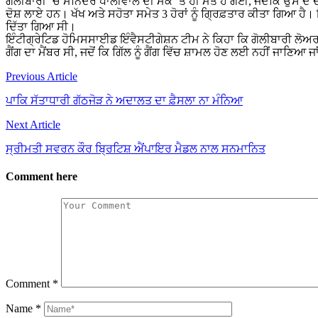
ਗੋਲੀਬਾਰੀ ‘ਚ ਮਨਿੰਦਰ ਧਾਲੀਵਾਲ ਦੀ ਮੌਕੇ ‘ਤੇ ਹੀ ਮੌਤ ਹੋ ਗਈ, ਜਦਕਿ ਉਸ ਦ
ਦੋਸ਼ ਲਾਏ ਹਨ। ਖੱਖ ਅਤੇ ਸਹੋਤਾ ਸਮੇਤ 3 ਹੋਰਾਂ ਨੂੰ ਗ੍ਰਿਫ਼ਤਾਰ ਕੀਤਾ ਗਿਆ ਹੈ।
ਦਿੱਤਾ ਗਿਆ ਸੀ।
ਇੰਟੀਗ੍ਰੇਟਿਡ ਹੋਮਿਸਸਾਈਡ ਇੰਵੈਸਟੀਗੇਸ਼ਨ ਟੀਮ ਨੇ ਕਿਹਾ ਕਿ ਗੋਲੀਬਾਰੀ ਲੋਅਰ ਮ
ਗੈਂਗ ਦਾ ਮੈਂਬਰ ਸੀ, ਜਦੋਂ ਕਿ ਗਿੱਲ ਨੂੰ ਗੈਂਗ ਵਿੱਚ ਸ਼ਾਮਲ ਹੋਣ ਲਈ ਨਹੀਂ ਜ
Post
Previous Article
navigation
ਪਾਕਿ ਸੱਤਾਧਾਰੀ ਗੱਠਜੋੜ ਨੇ ਅਦਾਲਤ ਦਾ ਫ਼ੈਸਲਾ ਨਾ ਮੰਨਿਆ
Next Article
ਸ੍ਰੀਮਤੀ ਸਵਰਨ ਕੌਰ ਬ੍ਰਿਟਿਸ਼ ਐਂਪਾਇਰ ਮੈਡਲ ਨਾਲ ਸਨਮਾਨਿਤ
Comment here
Comment
*
Name
*