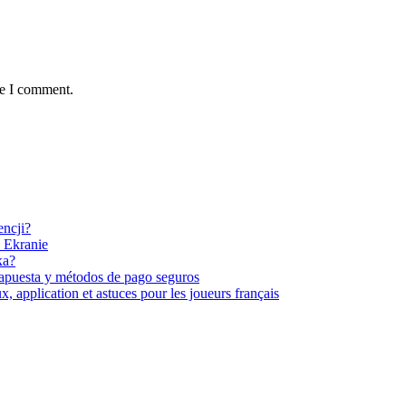
me I comment.
encji?
 Ekranie
ка?
n apuesta y métodos de pago seguros
, application et astuces pour les joueurs français