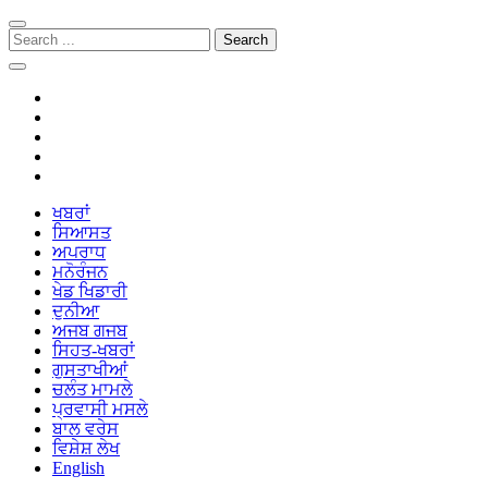
Skip
Skip
to
to
Search
navigation
content
for:
ਖਬਰਾਂ
PanjabiLok.net – Latest Panjabi News
ਸਿਆਸਤ
ਅਪਰਾਧ
ਮਨੋਰੰਜਨ
ਖੇਡ ਖਿਡਾਰੀ
ਦੁਨੀਆ
ਅਜਬ ਗਜਬ
ਸਿਹਤ-ਖਬਰਾਂ
ਗੁਸਤਾਖੀਆਂ
ਚਲੰਤ ਮਾਮਲੇ
ਪ੍ਰਵਾਸੀ ਮਸਲੇ
ਬਾਲ ਵਰੇਸ
ਵਿਸ਼ੇਸ਼ ਲੇਖ
English