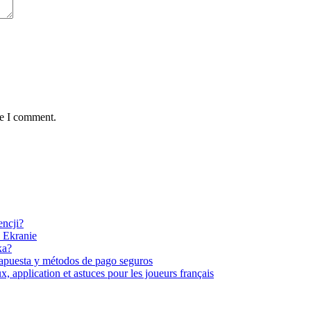
me I comment.
encji?
 Ekranie
ка?
n apuesta y métodos de pago seguros
, application et astuces pour les joueurs français