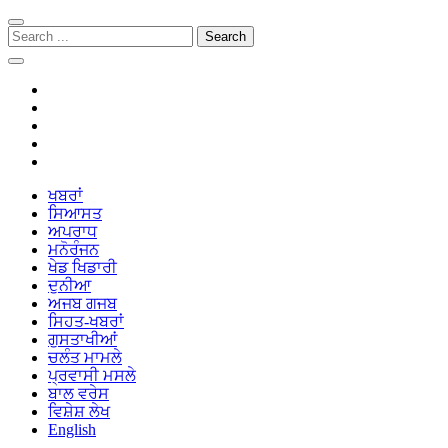
Skip
Skip
to
to
Search
navigation
content
for:
ਖਬਰਾਂ
PanjabiLok.net – Latest Panjabi News
ਸਿਆਸਤ
ਅਪਰਾਧ
ਮਨੋਰੰਜਨ
ਖੇਡ ਖਿਡਾਰੀ
ਦੁਨੀਆ
ਅਜਬ ਗਜਬ
ਸਿਹਤ-ਖਬਰਾਂ
ਗੁਸਤਾਖੀਆਂ
ਚਲੰਤ ਮਾਮਲੇ
ਪ੍ਰਵਾਸੀ ਮਸਲੇ
ਬਾਲ ਵਰੇਸ
ਵਿਸ਼ੇਸ਼ ਲੇਖ
English