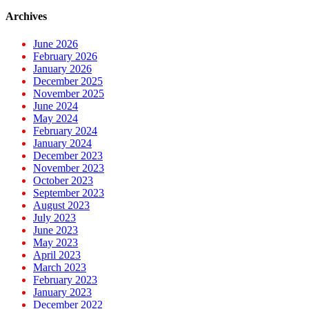
Archives
June 2026
February 2026
January 2026
December 2025
November 2025
June 2024
May 2024
February 2024
January 2024
December 2023
November 2023
October 2023
September 2023
August 2023
July 2023
June 2023
May 2023
April 2023
March 2023
February 2023
January 2023
December 2022