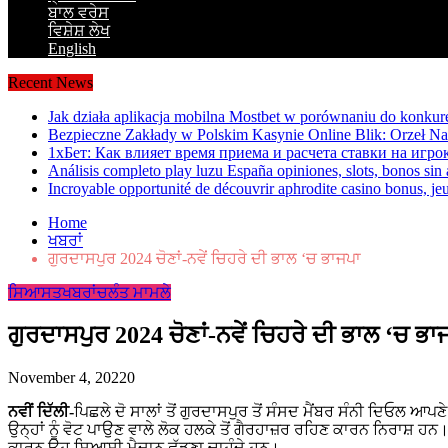
ਬਾਲ ਵਰੇਸ
ਵਿਸ਼ੇਸ਼ ਲੇਖ
English
Recent News
Jak działa aplikacja mobilna Mostbet w porównaniu do konkur
Bezpieczne Zakłady w Polskim Kasynie Online Blik: Orzeł N
1хБет: Как влияет время приема и расчета ставки на игрок
Análisis completo play luzu España opiniones, slots, bonos sin
Incroyable opportunité de découvrir aphrodite casino bonus, jeux
Home
ਖਬਰਾਂ
ਗੁਰਦਾਸਪੁਰ 2024 ਚੋਣਾਂ-ਨਵੇਂ ਚਿਹਰੇ ਦੀ ਭਾਲ ‘ਚ ਭਾਜਪਾ
ਸਿਆਸਤ
ਖਬਰਾਂ
ਚਲੰਤ ਮਾਮਲੇ
ਗੁਰਦਾਸਪੁਰ 2024 ਚੋਣਾਂ-ਨਵੇਂ ਚਿਹਰੇ ਦੀ ਭਾਲ ‘ਚ ਭਾ
November 4, 2022
0
ਨਵੀਂ ਦਿੱਲੀ-
ਪਿਛਲੇ ਦੋ ਸਾਲਾਂ ਤੋਂ ਗੁਰਦਾਸਪੁਰ ਤੋਂ ਸੰਸਦ ਮੈਂਬਰ ਸੰਨੀ ਦਿਓਲ 
ਉਨ੍ਹਾਂ ਨੂੰ ਵੋਟ ਪਾਉਣ ਵਾਲੇ ਲੋਕ ਹਲਕੇ ਤੋਂ ਗੈਰਹਾਜ਼ਰ ਰਹਿਣ ਕਾਰਨ ਨਿਰਾਸ਼ ਹਨ। ਇ
ਕਾਰਨ ਉਹ ਸਿਆਸੀ ਮੈਦਾਨ ਛੱਡਣਾ ਚਾਹੁੰਦੇ ਹਨ।