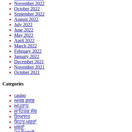
November 2022
October 2022
September 2022
August 2022
July 2022
June 2022
May 2022
April 2022
March 2022
February 2022
January 2022
December 2021
November 2021
October 2021
Categories
casino
ਅਜਬ ਗਜਬ
ਅਪਰਾਧ
ਸਾਹਿਤਕ ਸੱਥ
ਸਿਆਸਤ
ਸਿਹਤ-ਖਬਰਾਂ
ਖਬਰਾਂ