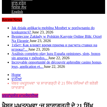
ਬਾਲ ਵਰੇਸ
ਵਿਸ਼ੇਸ਼ ਲੇਖ
English
Recent News
Jak działa aplikacja mobilna Mostbet w porównaniu do
konkurencji?
June 23, 2026
Bezpieczne Zakłady w Polskim Kasynie Online Blik: Orzeł
Na Ekranie
June 23, 2026
1хБет: Как влияет время приема и расчета ставки на
игрока?...
June 23, 2026
Análisis completo play luzu España opiniones, slots, bonos
sin apuesta y métodos...
June 22, 2026
Incroyable opportunité de découvrir aphrodite casino bonus,
jeux, application et...
June 22, 2026
Home
ਦੁਨੀਆ
ਖੈਬਰ ਪਖਤੂਨਖਵਾ ‘ਚ ਸਾਰਾਗੜ੍ਹੀ ਦੇ 21 ਸਿੱਖ ਯੋਧਿਆਂ ਦੀ ਬਣੇਗੀ
ਯਾਦਗਾਰ
ਖਬਰਾਂ
ਚਲੰਤ ਮਾਮਲੇ
ਦੁਨੀਆ
ਖੈਬਰ ਪਖਤੂਨਖਵਾ ‘ਚ ਸਾਰਾਗੜ੍ਹੀ ਦੇ 21 ਸਿੱਖ