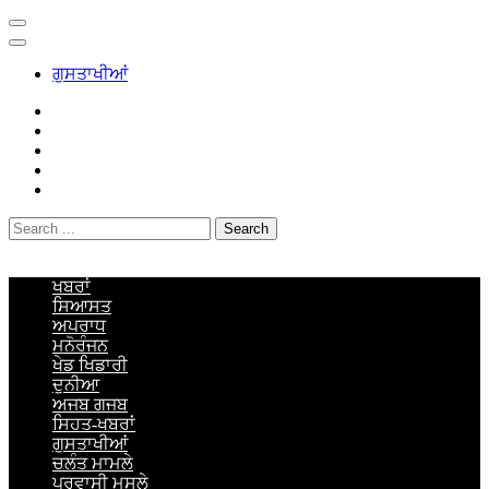
ਗੁਸਤਾਖੀਆਂ
Search
for:
PanjabiLok.net – Latest Panjabi News
ਖਬਰਾਂ
ਸਿਆਸਤ
ਅਪਰਾਧ
ਮਨੋਰੰਜਨ
ਖੇਡ ਖਿਡਾਰੀ
ਦੁਨੀਆ
ਅਜਬ ਗਜਬ
ਸਿਹਤ-ਖਬਰਾਂ
ਗੁਸਤਾਖੀਆਂ
ਚਲੰਤ ਮਾਮਲੇ
ਪ੍ਰਵਾਸੀ ਮਸਲੇ