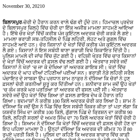
November 30, 2021
0
ਬਿਲਾਸਪੁਰ
-ਚੋਰੀ ਦੇ ਹੈਰਾਨ ਕਰਨ ਵਾਲੇ ਢੰਗ ਵੀ ਹੁੰੰਦੇ ਹਨ। ਹਿਮਾਚਲ ਪ੍ਰਦੇਸ਼
ਦੇ ਬਿਲਾਸਪੁਰ ਜ਼ਿਲ੍ਹੇ ਵਿੱਚ ਚੋਰੀ ਦਾ ਇੱਕ ਅਜੀਬ ਮਾਮਲਾ ਸਾਹਮਣੇ ਆਇਆ
ਹੈ। ਇੱਥੇ ਚੋਰ ਖੇਤਾਂ ਵਿੱਚੋਂ ਕਰੀਬ ਪੰਜ ਕੁਇੰਟਲ ਅਦਰਕ ਚੋਰੀ ਕਰਕੇ ਲੈ ਗਏ।
ਮਾਮਲਾ ਭਰਾੜੀ ਸਬ-ਤਹਿਸੀਲ ਦੇ ਪਿੰਡ ਲਹਿਰੀ, ਲੋਹਟ ਅਤੇ ਗੁਗਲ ਵਿੱਚ
ਸਾਹਮਣੇ ਆਏ ਹਨ। ਚੋਰ ਕਿਸਾਨਾਂ ਦੇ ਖੇਤਾਂ ਵਿੱਚੋਂ ਕਰੀਬ ਪੰਜ ਕੁਇੰਟਲ ਅਦਰਕ
ਲੈ ਗਏ। ਕਿਸਾਨਾਂ ਨੇ ਇਸ ਸਬੰਧੀ ਥਾਣਾ ਭਰਾੜੀ ਵਿਖੇ ਸ਼ਿਕਾਇਤ ਦਿੱਤੀ ਹੈ।
ਪੁਲਿਸ ਮਾਮਲੇ ਦੀ ਜਾਂਚ ਵਿੱਚ ਜੁੱਟ ਗਈ ਹੈ। ਵਹਿਸ਼ੀ ਖੇਤਰ ਵਿੱਚ ਚਾਰ ਕਿਸਾਨਾਂ
ਦੇ ਖੇਤਾਂ ਵਿੱਚੋਂ ਅਦਰਕ ਦੀ ਫ਼ਸਲ ਵੱਢ ਲਈ ਗਈ ਹੈ। ਐਤਵਾਰ ਸਵੇਰੇ ਜਦੋਂ
ਕਿਸਾਨਾਂ ਨੇ ਖੇਤਾਂ ‘ਚ ਜਾ ਕੇ ਦੇਖਿਆ ਤਾਂ ਅਦਰਕ ਗਾਇਬ ਸੀ। ਖੇਤਾਂ ਵਿੱਚ
ਅਦਰਕ ਦੇ ਘਾਹ ਦੀਆਂ ਟਹਿਣੀਆਂ ਪਈਆਂ ਸਨ। ਭਰਾੜੀ ਨੇੜੇ ਲਹਿਰੀ ਸਰੈਲ
ਪੰਚਾਇਤ ਦੇ ਸਾਬਕਾ ਉਪ ਪ੍ਰਧਾਨ ਸ਼ਾਮ ਠਾਕੁਰ ਨੇ ਦੱਸਿਆ ਕਿ ਚੋਰਾਂ ਨੇ ਹੁਣ
ਫ਼ਸਲਾਂ ਚੋਰੀ ਕਰਨੀਆਂ ਸ਼ੁਰੂ ਕਰ ਦਿੱਤੀਆਂ ਹਨ। ਸ਼ਨੀਵਾਰ ਸ਼ਾਮ ਜਦੋਂ ਉਹ ਖੇਤਾਂ
‘ਚ ਕੰਮ ਕਰਕੇ ਘਰ ਪਰਤਿਆ ਤਾਂ ਅਦਰਕ ਦੀ ਫਸਲ ਪਈ ਸੀ। ਐਤਵਾਰ
ਸਵੇਰੇ ਜਦੋਂ ਉਹ ਖੇਤਾਂ ਵਿੱਚ ਗਿਆ ਤਾਂ ਫ਼ਸਲ ਗਾਇਬ ਦੇਖ ਕੇ ਹੈਰਾਨ ਰਹਿ
ਗਿਆ। ਬਦਮਾਸ਼ਾਂ ਨੇ ਕਰੀਬ 100 ਕਿਲੋ ਅਦਰਕ ਚੋਰੀ ਕਰ ਲਿਆ ਹੈ। ਸ਼ਾਮ ਨੇ
ਦੱਸਿਆ ਕਿ ਜਦੋਂ ਉਸ ਨੇ ਪਿੰਡ ਵਿੱਚ ਇਸ ਸਬੰਧੀ ਜ਼ਿਕਰ ਕੀਤਾ ਤਾਂ ਪਤਾ ਲੱਗਾ ਕਿ
ਯਸ਼ਵੰਤ ਸਿੰਘ ਦਾ ਕਰੀਬ 100 ਕਿਲੋ, ਗੁੱਗਾਲ ਪਿੰਡ ਦੇ ਕ੍ਰਿਸ਼ਨ ਦਾ ਕਰੀਬ 90
ਕਿਲੋ, ਲਹਿਰੀ ਸਰਲਾਂ ਦੇ ਅਮਰ ਸਿੰਘ ਦਾ 70 ਕਿਲੋ ਅਦਰਕ ਖੇਤਾਂ ਵਿੱਚੋਂ ਚੋਰੀ ਹੋ
ਗਿਆ ਹੈ। ਸ਼ਿਆਮ ਨੇ ਦੱਸਿਆ ਕਿ ਖੇਤਾਂ ਵਿੱਚੋਂ ਅਦਰਕ ਦੀ ਫ਼ਸਲ ਚੋਰੀ ਹੋਣ ਦਾ
ਇਹ ਪਹਿਲਾ ਮਾਮਲਾ ਹੈ। ਉਨ੍ਹਾਂ ਦੱਸਿਆ ਕਿ ਅਦਰਕ ਦੀ ਕੀਮਤ 70 ਤੋਂ 80
ਰੁਪਏ ਪ੍ਰਤੀ ਕਿਲੋ ਹੈ। ਪੁਲਿਸ ਦਾ ਕਹਿਣੈ ਕਿ ਅਦਰਕ ਬਾਜ਼ਾਰ ਵਿੱਚ ਕਾਫ਼ੀ