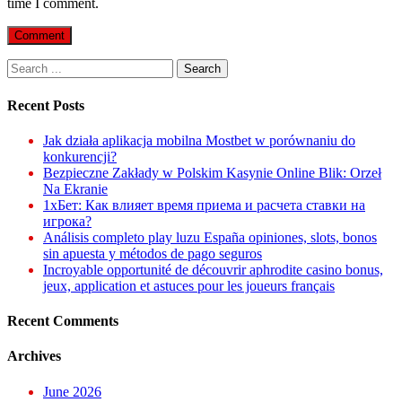
time I comment.
Search
for:
Recent Posts
Jak działa aplikacja mobilna Mostbet w porównaniu do
konkurencji?
Bezpieczne Zakłady w Polskim Kasynie Online Blik: Orzeł
Na Ekranie
1хБет: Как влияет время приема и расчета ставки на
игрока?
Análisis completo play luzu España opiniones, slots, bonos
sin apuesta y métodos de pago seguros
Incroyable opportunité de découvrir aphrodite casino bonus,
jeux, application et astuces pour les joueurs français
Recent Comments
Archives
June 2026