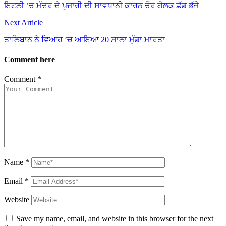
navigation
ਇਟਲੀ ’ਚ ਮੰਦਰ ਦੇ ਪੁਜਾਰੀ ਦੀ ਸਾਵਧਾਨੀ ਕਾਰਨ ਚੋਰ ਗੋਲਕ ਛੱਡ ਭੱਜੇ
Next Article
ਤਾਲਿਬਾਨ ਨੇ ਵਿਆਹ ’ਚ ਆਇਆ 20 ਸਾਲਾ ਮੁੰਡਾ ਮਾਰਤਾ
Comment here
Comment
*
Name
*
Email
*
Website
Save my name, email, and website in this browser for the next