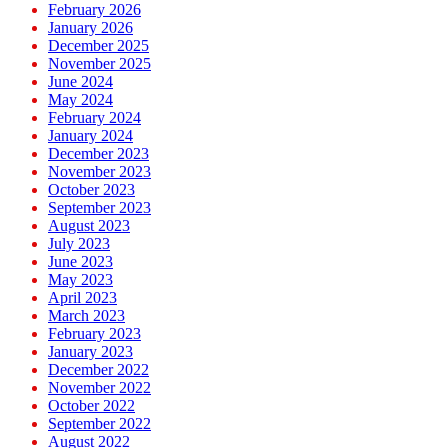
February 2026
January 2026
December 2025
November 2025
June 2024
May 2024
February 2024
January 2024
December 2023
November 2023
October 2023
September 2023
August 2023
July 2023
June 2023
May 2023
April 2023
March 2023
February 2023
January 2023
December 2022
November 2022
October 2022
September 2022
August 2022