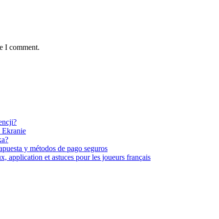
me I comment.
encji?
 Ekranie
ка?
n apuesta y métodos de pago seguros
, application et astuces pour les joueurs français