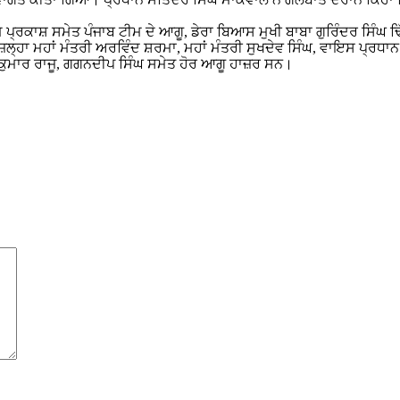
ਮ ਪ੍ਰਕਾਸ਼ ਸਮੇਤ ਪੰਜਾਬ ਟੀਮ ਦੇ ਆਗੂ, ਡੇਰਾ ਬਿਆਸ ਮੁਖੀ ਬਾਬਾ ਗੁਰਿੰਦਰ ਸਿੰਘ ਢ
ਜ਼ਿਲ੍ਹਾ ਮਹਾਂ ਮੰਤਰੀ ਅਰਵਿੰਦ ਸ਼ਰਮਾ, ਮਹਾਂ ਮੰਤਰੀ ਸੁਖਦੇਵ ਸਿੰਘ, ਵਾਇਸ ਪ੍ਰਧ
 ਕੁਮਾਰ ਰਾਜੂ, ਗਗਨਦੀਪ ਸਿੰਘ ਸਮੇਤ ਹੋਰ ਆਗੂ ਹਾਜ਼ਰ ਸਨ।