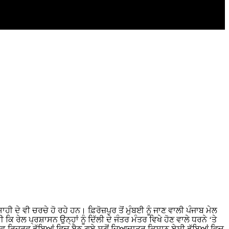
ੀ ਦੇ ਵੀ ਚਰਚੇ ਹੋ ਰਹੇ ਹਨ। ਫ਼ਿਰੋਜ਼ਪੁਰ ਤੋਂ ਮੁੰਬਈ ਨੂੰ ਜਾਣ ਵਾਲੀ ਪੰਜਾਬ ਮੇਲ
ਰੇਲ ਪ੍ਰਸ਼ਾਸਨ ਉਨ੍ਹਾਂ ਨੂੰ ਦਿੱਲੀ ਦੇ ਜੰਤਰ ਮੰਤਰ ਵਿਖੇ ਹੋਣ ਵਾਲੇ ਧਰਨੇ ‘ਤੇ
ਾ ਸਿਰਫ਼ ਰਿਜ਼ਰਵ ਡੱਬਿਆਂ ਵਿਚ ਬੈਠ ਗਏ ਸਗੋਂ ਜ਼ਿਆਦਾਤਰ ਕਿਸਾਨ ਏਸੀ ਡੱਬਿਆਂ ਵਿਚ