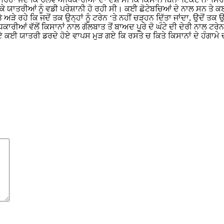
 ਯਾਤਰੀਆਂ ਨੂੰ ਵਡੀ ਪਰੇਸ਼ਾਨੀ ਹੋ ਰਹੀ ਸੀ। ਕਈ ਛੋਟੇਬਚਿਆਂ ਦੇ ਨਾਲ ਸਨ ਤੇ ਕ
 ਰਹੇ ਕਿ ਜਦੋਂ ਤਕ ਉਨ੍ਹਾਂ ਨੂੰ ਟਰੇਨ ‘ਤੇ ਨਹੀਂ ਚੜ੍ਹਨ ਦਿੱਤਾ ਜਾਂਦਾ, ਉਦੋਂ ਤਕ
ਰੀਆਂ ਵੱਲੋਂ ਕਿਸਾਨਾਂ ਨਾਲ ਗੱਲਬਾਤ ਤੋਂ ਬਾਅਦ ਪੂਰੇ ਦੋ ਘੰਟੇ ਦੀ ਦੇਰੀ ਨਾਲ 
ਏ ਕਈ ਯਾਤਰੀ ਡਰਦੇ ਹੋਏ ਵਾਪਸ ਮੁੜ ਗਏ ਕਿ ਰਸਤੇ ਚ ਕਿਤੇ ਕਿਸਾਨਾਂ ਦੇ ਹੰਗਾਮੇ