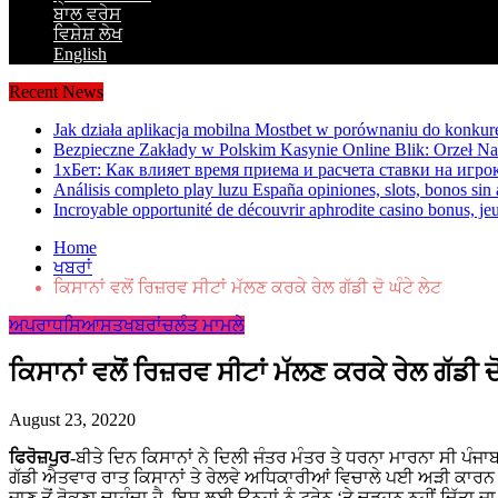
ਬਾਲ ਵਰੇਸ
ਵਿਸ਼ੇਸ਼ ਲੇਖ
English
Recent News
Jak działa aplikacja mobilna Mostbet w porównaniu do konkur
Bezpieczne Zakłady w Polskim Kasynie Online Blik: Orzeł N
1хБет: Как влияет время приема и расчета ставки на игрок
Análisis completo play luzu España opiniones, slots, bonos sin
Incroyable opportunité de découvrir aphrodite casino bonus, jeux
Home
ਖਬਰਾਂ
ਕਿਸਾਨਾਂ ਵਲੋਂ ਰਿਜ਼ਰਵ ਸੀਟਾਂ ਮੱਲਣ ਕਰਕੇ ਰੇਲ ਗੱਡੀ ਦੋ ਘੰਟੇ ਲੇਟ
ਅਪਰਾਧ
ਸਿਆਸਤ
ਖਬਰਾਂ
ਚਲੰਤ ਮਾਮਲੇ
ਕਿਸਾਨਾਂ ਵਲੋਂ ਰਿਜ਼ਰਵ ਸੀਟਾਂ ਮੱਲਣ ਕਰਕੇ ਰੇਲ ਗੱਡੀ ਦੋ
August 23, 2022
0
ਫਿਰੋਜ਼ਪੁਰ-
ਬੀਤੇ ਦਿਨ ਕਿਸਾਨਾਂ ਨੇ ਦਿਲੀ ਜੰਤਰ ਮੰਤਰ ਤੇ ਧਰਨਾ ਮਾਰਨਾ ਸੀ ਪੰਜਾਬ
ਗੱਡੀ ਐਤਵਾਰ ਰਾਤ ਕਿਸਾਨਾਂ ਤੇ ਰੇਲਵੇ ਅਧਿਕਾਰੀਆਂ ਵਿਚਾਲੇ ਪਈ ਅੜੀ ਕਾਰਨ ਦੋ ਘੰ
ਜਾਣ ਤੋਂ ਰੋਕਣਾ ਚਾਹੁੰਦਾ ਹੈ, ਇਸ ਲਈ ਉਨ੍ਹਾਂ ਨੂੰ ਟਰੇਨ ‘ਤੇ ਚੜ੍ਹਨ ਨਹੀਂ ਦ