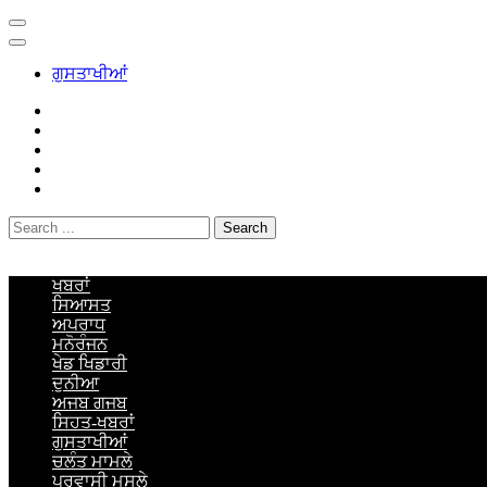
ਗੁਸਤਾਖੀਆਂ
Search
for:
PanjabiLok.net – Latest Panjabi News
ਖਬਰਾਂ
ਸਿਆਸਤ
ਅਪਰਾਧ
ਮਨੋਰੰਜਨ
ਖੇਡ ਖਿਡਾਰੀ
ਦੁਨੀਆ
ਅਜਬ ਗਜਬ
ਸਿਹਤ-ਖਬਰਾਂ
ਗੁਸਤਾਖੀਆਂ
ਚਲੰਤ ਮਾਮਲੇ
ਪ੍ਰਵਾਸੀ ਮਸਲੇ