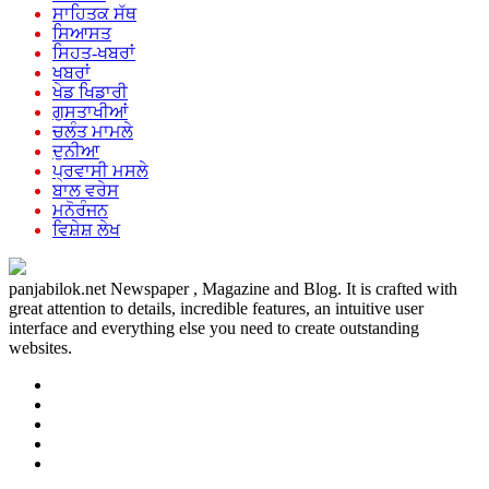
ਸਾਹਿਤਕ ਸੱਥ
ਸਿਆਸਤ
ਸਿਹਤ-ਖਬਰਾਂ
ਖਬਰਾਂ
ਖੇਡ ਖਿਡਾਰੀ
ਗੁਸਤਾਖੀਆਂ
ਚਲੰਤ ਮਾਮਲੇ
ਦੁਨੀਆ
ਪ੍ਰਵਾਸੀ ਮਸਲੇ
ਬਾਲ ਵਰੇਸ
ਮਨੋਰੰਜਨ
ਵਿਸ਼ੇਸ਼ ਲੇਖ
panjabilok.net Newspaper , Magazine and Blog. It is crafted with
great attention to details, incredible features, an intuitive user
interface and everything else you need to create outstanding
websites.