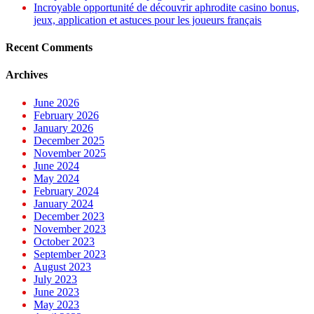
Incroyable opportunité de découvrir aphrodite casino bonus,
jeux, application et astuces pour les joueurs français
Recent Comments
Archives
June 2026
February 2026
January 2026
December 2025
November 2025
June 2024
May 2024
February 2024
January 2024
December 2023
November 2023
October 2023
September 2023
August 2023
July 2023
June 2023
May 2023