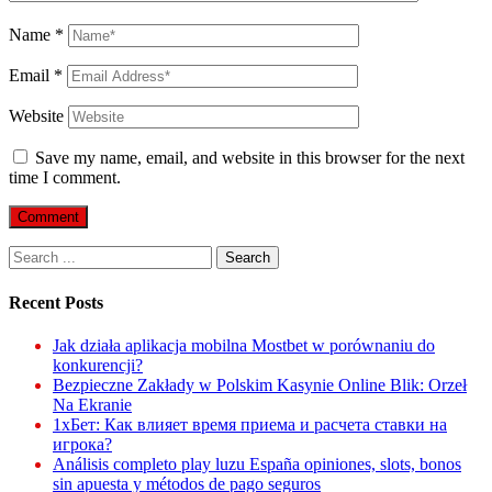
Name
*
Email
*
Website
Save my name, email, and website in this browser for the next
time I comment.
Search
for:
Recent Posts
Jak działa aplikacja mobilna Mostbet w porównaniu do
konkurencji?
Bezpieczne Zakłady w Polskim Kasynie Online Blik: Orzeł
Na Ekranie
1хБет: Как влияет время приема и расчета ставки на
игрока?
Análisis completo play luzu España opiniones, slots, bonos
sin apuesta y métodos de pago seguros