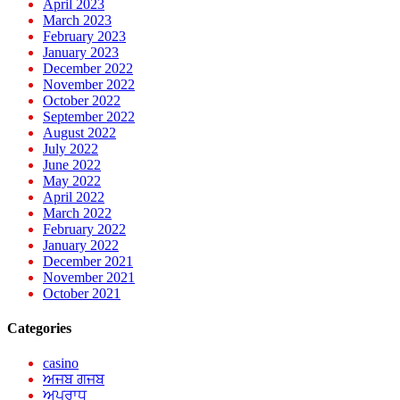
April 2023
March 2023
February 2023
January 2023
December 2022
November 2022
October 2022
September 2022
August 2022
July 2022
June 2022
May 2022
April 2022
March 2022
February 2022
January 2022
December 2021
November 2021
October 2021
Categories
casino
ਅਜਬ ਗਜਬ
ਅਪਰਾਧ