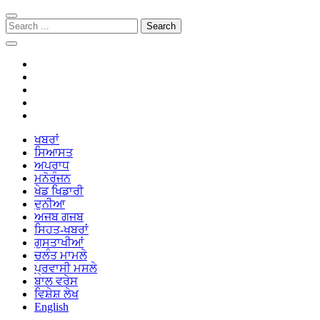
Skip
Skip
to
to
Search
navigation
content
for:
ਖਬਰਾਂ
PanjabiLok.net – Latest Panjabi News
ਸਿਆਸਤ
ਅਪਰਾਧ
ਮਨੋਰੰਜਨ
ਖੇਡ ਖਿਡਾਰੀ
ਦੁਨੀਆ
ਅਜਬ ਗਜਬ
ਸਿਹਤ-ਖਬਰਾਂ
ਗੁਸਤਾਖੀਆਂ
ਚਲੰਤ ਮਾਮਲੇ
ਪ੍ਰਵਾਸੀ ਮਸਲੇ
ਬਾਲ ਵਰੇਸ
ਵਿਸ਼ੇਸ਼ ਲੇਖ
English