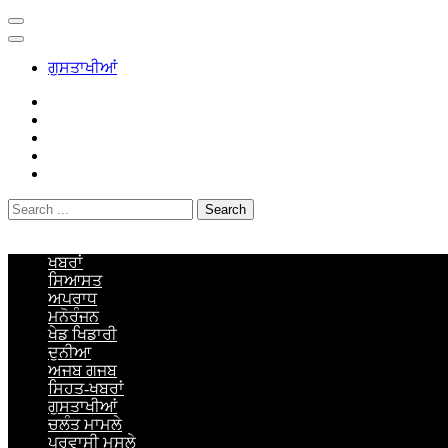
ਗੁਸਤਾਖੀਆਂ
Search
for:
PanjabiLok.net – Latest Panjabi News
ਖਬਰਾਂ
ਸਿਆਸਤ
ਅਪਰਾਧ
ਮਨੋਰੰਜਨ
ਖੇਡ ਖਿਡਾਰੀ
ਦੁਨੀਆ
ਅਜਬ ਗਜਬ
ਸਿਹਤ-ਖਬਰਾਂ
ਗੁਸਤਾਖੀਆਂ
ਚਲੰਤ ਮਾਮਲੇ
ਪ੍ਰਵਾਸੀ ਮਸਲੇ