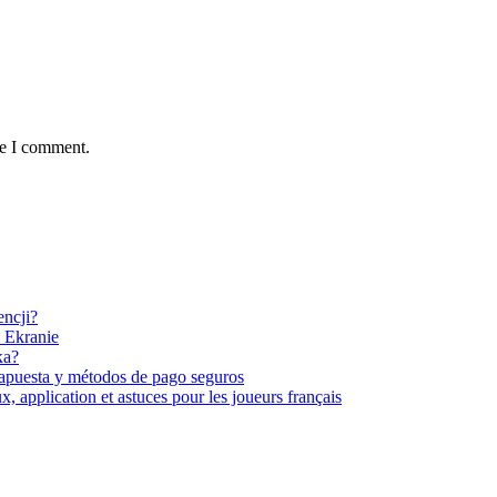
me I comment.
encji?
 Ekranie
ка?
n apuesta y métodos de pago seguros
, application et astuces pour les joueurs français