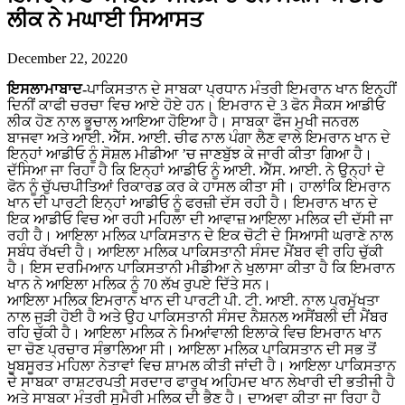
ਲੀਕ ਨੇ ਮਘਾਈ ਸਿਆਸਤ
December 22, 2022
0
ਇਸਲਾਮਾਬਾਦ-
ਪਾਕਿਸਤਾਨ ਦੇ ਸਾਬਕਾ ਪ੍ਰਧਾਨ ਮੰਤਰੀ ਇਮਰਾਨ ਖਾਨ ਇਨ੍ਹੀਂ
ਦਿਨੀਂ ਕਾਫੀ ਚਰਚਾ ਵਿਚ ਆਏ ਹੋਏ ਹਨ। ਇਮਰਾਨ ਦੇ 3 ਫੋਨ ਸੈਕਸ ਆਡੀਓ
ਲੀਕ ਹੋਣ ਨਾਲ ਭੂਚਾਲ ਆਇਆ ਹੋਇਆ ਹੈ। ਸਾਬਕਾ ਫੌਜ ਮੁਖੀ ਜਨਰਲ
ਬਾਜਵਾ ਅਤੇ ਆਈ. ਐੱਸ. ਆਈ. ਚੀਫ ਨਾਲ ਪੰਗਾ ਲੈਣ ਵਾਲੇ ਇਮਰਾਨ ਖਾਨ ਦੇ
ਇਨ੍ਹਾਂ ਆਡੀਓ ਨੂੰ ਸੋਸ਼ਲ ਮੀਡੀਆ ’ਚ ਜਾਣਬੁੱਝ ਕੇ ਜਾਰੀ ਕੀਤਾ ਗਿਆ ਹੈ।
ਦੱਸਿਆ ਜਾ ਰਿਹਾ ਹੈ ਕਿ ਇਨ੍ਹਾਂ ਆਡੀਓ ਨੂੰ ਆਈ. ਐੱਸ. ਆਈ. ਨੇ ਉਨ੍ਹਾਂ ਦੇ
ਫੋਨ ਨੂੰ ਚੁੱਪਚਪੀਤਿਆਂ ਰਿਕਾਰਡ ਕਰ ਕੇ ਹਾਸਲ ਕੀਤਾ ਸੀ। ਹਾਲਾਂਕਿ ਇਮਰਾਨ
ਖਾਨ ਦੀ ਪਾਰਟੀ ਇਨ੍ਹਾਂ ਆਡੀਓ ਨੂੰ ਫਰਜ਼ੀ ਦੱਸ ਰਹੀ ਹੈ। ਇਮਰਾਨ ਖਾਨ ਦੇ
ਇਕ ਆਡੀਓ ਵਿਚ ਆ ਰਹੀ ਮਹਿਲਾ ਦੀ ਆਵਾਜ਼ ਆਇਲਾ ਮਲਿਕ ਦੀ ਦੱਸੀ ਜਾ
ਰਹੀ ਹੈ। ਆਇਲਾ ਮਲਿਕ ਪਾਕਿਸਤਾਨ ਦੇ ਇਕ ਚੋਟੀ ਦੇ ਸਿਆਸੀ ਘਰਾਣੇ ਨਾਲ
ਸਬੰਧ ਰੱਖਦੀ ਹੈ। ਆਇਲਾ ਮਲਿਕ ਪਾਕਿਸਤਾਨੀ ਸੰਸਦ ਮੈਂਬਰ ਵੀ ਰਹਿ ਚੁੱਕੀ
ਹੈ। ਇਸ ਦਰਮਿਆਨ ਪਾਕਿਸਤਾਨੀ ਮੀਡੀਆ ਨੇ ਖੁਲਾਸਾ ਕੀਤਾ ਹੈ ਕਿ ਇਮਰਾਨ
ਖਾਨ ਨੇ ਆਇਲਾ ਮਲਿਕ ਨੂੰ 70 ਲੱਖ ਰੁਪਏ ਦਿੱਤੇ ਸਨ।
ਆਇਲਾ ਮਲਿਕ ਇਮਰਾਨ ਖਾਨ ਦੀ ਪਾਰਟੀ ਪੀ. ਟੀ. ਆਈ. ਨਾਲ ਪ੍ਰਮੁੱਖਤਾ
ਨਾਲ ਜੁੜੀ ਹੋਈ ਹੈ ਅਤੇ ਉਹ ਪਾਕਿਸਤਾਨੀ ਸੰਸਦ ਨੈਸ਼ਨਲ ਅਸੈਂਬਲੀ ਦੀ ਮੈਂਬਰ
ਰਹਿ ਚੁੱਕੀ ਹੈ। ਆਇਲਾ ਮਲਿਕ ਨੇ ਮਿਆਂਵਾਲੀ ਇਲਾਕੇ ਵਿਚ ਇਮਰਾਨ ਖਾਨ
ਦਾ ਚੋਣ ਪ੍ਰਚਾਰ ਸੰਭਾਲਿਆ ਸੀ। ਆਇਲਾ ਮਲਿਕ ਪਾਕਿਸਤਾਨ ਦੀ ਸਭ ਤੋਂ
ਖੂਬਸੂਰਤ ਮਹਿਲਾ ਨੇਤਾਵਾਂ ਵਿਚ ਸ਼ਾਮਲ ਕੀਤੀ ਜਾਂਦੀ ਹੈ। ਆਇਲਾ ਪਾਕਿਸਤਾਨ
ਦੇ ਸਾਬਕਾ ਰਾਸ਼ਟਰਪਤੀ ਸਰਦਾਰ ਫਾਰੁਖ ਅਹਿਮਦ ਖਾਨ ਲੇਖਾਰੀ ਦੀ ਭਤੀਜੀ ਹੈ
ਅਤੇ ਸਾਬਕਾ ਮੰਤਰੀ ਸੁਮੈਰੀ ਮਲਿਕ ਦੀ ਭੈਣ ਹੈ। ਦਾਅਵਾ ਕੀਤਾ ਜਾ ਰਿਹਾ ਹੈ