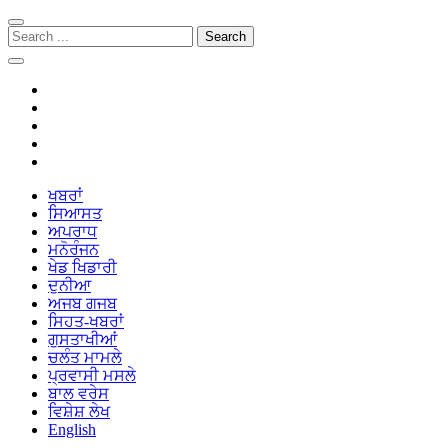
Skip
Skip
to
to
Search
navigation
content
for:
ਖਬਰਾਂ
PanjabiLok.net – Latest Panjabi News
ਸਿਆਸਤ
ਅਪਰਾਧ
ਮਨੋਰੰਜਨ
ਖੇਡ ਖਿਡਾਰੀ
ਦੁਨੀਆ
ਅਜਬ ਗਜਬ
ਸਿਹਤ-ਖਬਰਾਂ
ਗੁਸਤਾਖੀਆਂ
ਚਲੰਤ ਮਾਮਲੇ
ਪ੍ਰਵਾਸੀ ਮਸਲੇ
ਬਾਲ ਵਰੇਸ
ਵਿਸ਼ੇਸ਼ ਲੇਖ
English