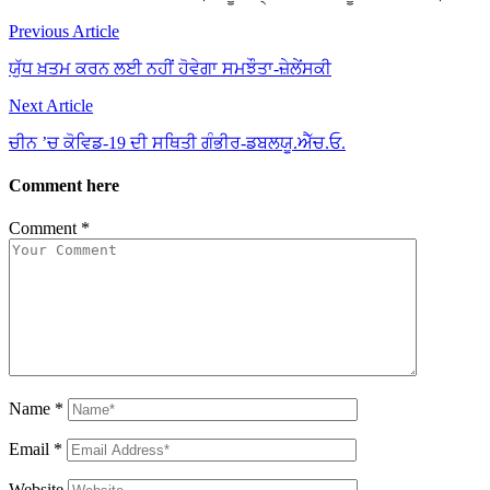
Post
Previous Article
navigation
ਯੁੱਧ ਖ਼ਤਮ ਕਰਨ ਲਈ ਨਹੀਂ ਹੋਵੇਗਾ ਸਮਝੌਤਾ-ਜ਼ੇਲੇਂਸਕੀ
Next Article
ਚੀਨ ’ਚ ਕੋਵਿਡ-19 ਦੀ ਸਥਿਤੀ ਗੰਭੀਰ-ਡਬਲਯੂ.ਐੱਚ.ਓ.
Comment here
Comment
*
Name
*
Email
*
Website