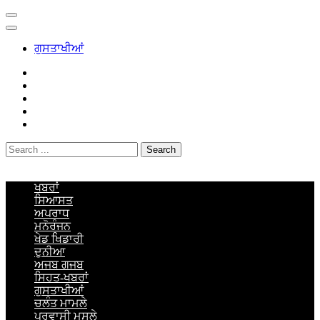
ਗੁਸਤਾਖੀਆਂ
Search
for:
PanjabiLok.net – Latest Panjabi News
ਖਬਰਾਂ
ਸਿਆਸਤ
ਅਪਰਾਧ
ਮਨੋਰੰਜਨ
ਖੇਡ ਖਿਡਾਰੀ
ਦੁਨੀਆ
ਅਜਬ ਗਜਬ
ਸਿਹਤ-ਖਬਰਾਂ
ਗੁਸਤਾਖੀਆਂ
ਚਲੰਤ ਮਾਮਲੇ
ਪ੍ਰਵਾਸੀ ਮਸਲੇ