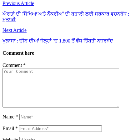
Post
Previous Article
navigation
ਔਰਤਾਂ ਦੀ ਸਿੱਖਿਆ ਅਤੇ ਨੌਕਰੀਆਂ ਦੀ ਬਹਾਲੀ ਲਈ ਸਰਕਾਰ ਵਚਨਬੱਧ :
ਮੁਤਾਕੀ
Next Article
ਖੁਲਾਸਾ : ਚੀਨ ਦੀਆਂ ਜੇਲ੍ਹਾਂ ’ਚ 1,800 ਤੋਂ ਵੱਧ ਤਿੱਬਤੀ ਨਜ਼ਰਬੰਦ
Comment here
Comment
*
Name
*
Email
*
Website