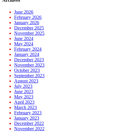
Archives
June 2026
February 2026
January 2026
December 2025
November 2025
June 2024
May 2024
February 2024
January 2024
December 2023
November 2023
October 2023
September 2023
August 2023
July 2023
June 2023
May 2023
April 2023
March 2023
February 2023
January 2023
December 2022
November 2022