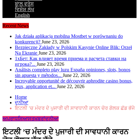
ਬਾਲ ਵਰੇਸ
ਵਿਸ਼ੇਸ਼ ਲੇਖ
English
Recent News
Jak działa aplikacja mobilna Mostbet w porównaniu do
konkurencji?
June 23, 2026
Bezpieczne Zakłady w Polskim Kasynie Online Blik: Orzeł
Na Ekranie
June 23, 2026
1хБет: Как влияет время приема и расчета ставки на
игрока?...
June 23, 2026
Análisis completo play luzu España opiniones, slots, bonos
sin apuesta y métodos...
June 22, 2026
Incroyable opportunité de découvrir aphrodite casino bonus,
jeux, application et...
June 22, 2026
Home
ਦੁਨੀਆ
ਇਟਲੀ ’ਚ ਮੰਦਰ ਦੇ ਪੁਜਾਰੀ ਦੀ ਸਾਵਧਾਨੀ ਕਾਰਨ ਚੋਰ ਗੋਲਕ ਛੱਡ ਭੱਜੇ
ਅਪਰਾਧ
ਸਿਆਸਤ
ਖਬਰਾਂ
ਦੁਨੀਆ
ਇਟਲੀ ’ਚ ਮੰਦਰ ਦੇ ਪੁਜਾਰੀ ਦੀ ਸਾਵਧਾਨੀ ਕਾਰਨ