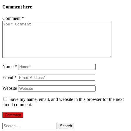
Comment here
Comment
*
Name
*
Email
*
Website
Save my name, email, and website in this browser for the next
time I comment.
Search
for: