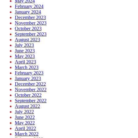
May 2024
February 2024
January 2024
December 2023
November 2023
October 2023
September 2023
August 2023
July 2023
June 2023
May 2023
April 2023
March 2023
February 2023
January 2023
December 2022
November 2022
October 2022
September 2022
August 2022
July 2022
June 2022
May 2022
April 2022
March 2022