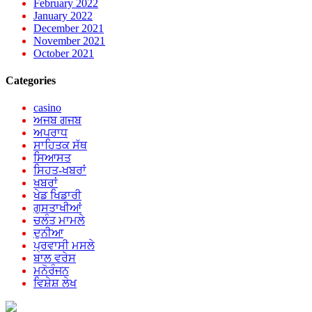
February 2022
January 2022
December 2021
November 2021
October 2021
Categories
casino
ਅਜਬ ਗਜਬ
ਅਪਰਾਧ
ਸਾਹਿਤਕ ਸੱਥ
ਸਿਆਸਤ
ਸਿਹਤ-ਖਬਰਾਂ
ਖਬਰਾਂ
ਖੇਡ ਖਿਡਾਰੀ
ਗੁਸਤਾਖੀਆਂ
ਚਲੰਤ ਮਾਮਲੇ
ਦੁਨੀਆ
ਪ੍ਰਵਾਸੀ ਮਸਲੇ
ਬਾਲ ਵਰੇਸ
ਮਨੋਰੰਜਨ
ਵਿਸ਼ੇਸ਼ ਲੇਖ